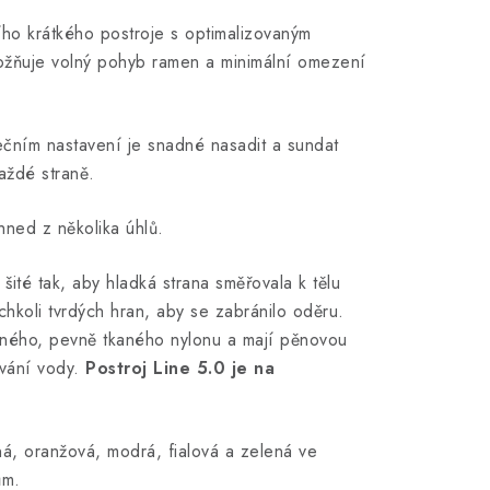
o krátkého postroje s optimalizovaným
ožňuje volný pohyb ramen a minimální omezení
ečním nastavení je snadné nasadit a sundat
aždé straně.
hned z několika úhlů.
 šité tak, aby hladká strana směřovala k tělu
chkoli tvrdých hran, aby se zabránilo oděru.
ého, ​​pevně tkaného nylonu a mají pěnovou
ování vody.
Postroj Line 5.0 je na
ná, oranžová, modrá, fialová a zelená ve
ům.