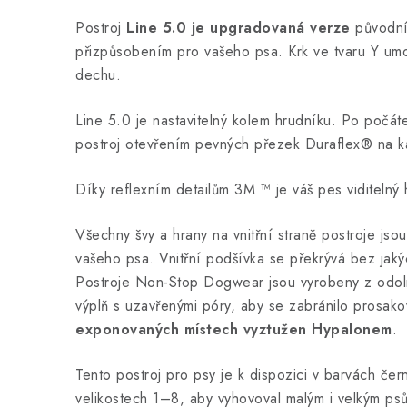
Postroj
Line 5.0 je upgradovaná verze
původníh
přizpůsobením pro vašeho psa. Krk ve tvaru Y um
dechu.
Line 5.0 je nastavitelný kolem hrudníku. Po počát
postroj otevřením pevných přezek Duraflex® na k
Díky reflexním detailům 3M ™ je váš pes viditelný 
Všechny švy a hrany na vnitřní straně postroje jsou
vašeho psa. Vnitřní podšívka se překrývá bez jaký
Postroje Non-Stop Dogwear jsou vyrobeny z odoln
výplň s uzavřenými póry, aby se zabránilo prosak
exponovaných místech vyztužen Hypalonem
.
Tento postroj pro psy je k dispozici v barvách čer
velikostech 1–8, aby vyhovoval malým i velkým ps