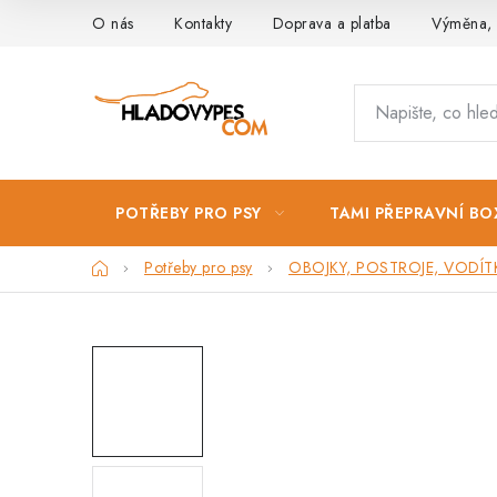
Přejít
O nás
Kontakty
Doprava a platba
Výměna, 
na
obsah
POTŘEBY PRO PSY
TAMI PŘEPRAVNÍ BO
Domů
Potřeby pro psy
OBOJKY, POSTROJE, VODÍT