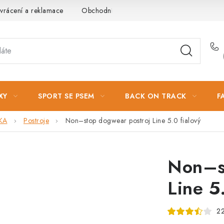
vrácení a reklamace
Obchodní podmínky
Podmínky ochrany 
XY
SPORT SE PSEM
BACK ON TRACK
F
KA
Postroje
Non–stop dogwear postroj Line 5.0 fialový
Non–s
Line 5
22