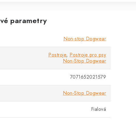
vé parametry
Non-stop Dogwear
Postroje
,
Postroje pro psy
Non-Stop Dogwear
7071652021579
Non-Stop Dogwear
Fialová