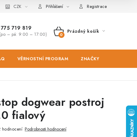
osobních údajů
CZK
Zásady použivání souboru cookies
Hodnocen
Přihlášení
Registrace
775 719 819
Prázdný košík
(po – pá: 9:00 – 17:00)
NÁKUPNÍ
KOŠÍK
AQ
VĚRNOSTNÍ PROGRAM
ZNAČKY
PRODEJNA
top dogwear postroj
.0 fialový
 hodnocení
Podrobnosti hodnocení