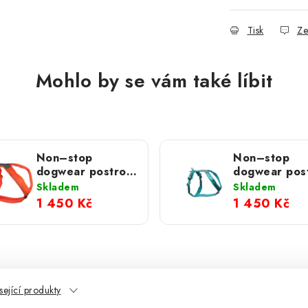
Tisk
Ze
Mohlo by se vám také líbit
Non–stop
Non–stop
dogwear postroj
dogwear pos
Line 5.0 oranžový
Line 5.0 teal
Skladem
Skladem
1 450 Kč
1 450 Kč
sející produkty