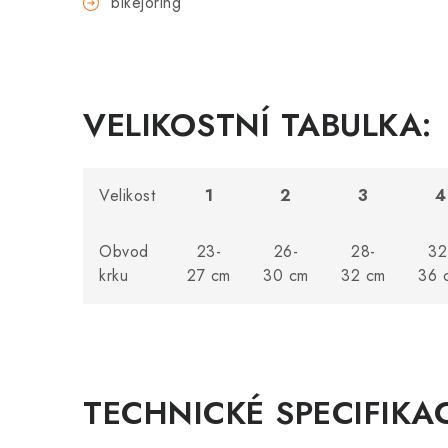
bikejoring
VELIKOSTNÍ TABULKA:
Velikost
1
2
3
4
Obvod
23-
26-
28-
32
krku
27 cm
30 cm
32 cm
36 
TECHNICKÉ SPECIFIKA