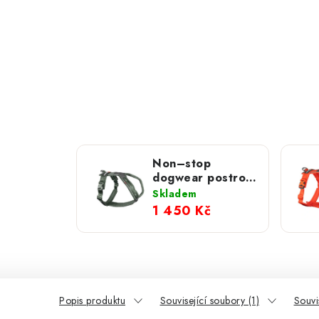
Non–stop
dogwear postroj
Line 5.0 zelený
Skladem
1 450 Kč
Popis produktu
Související soubory (1)
Souvi