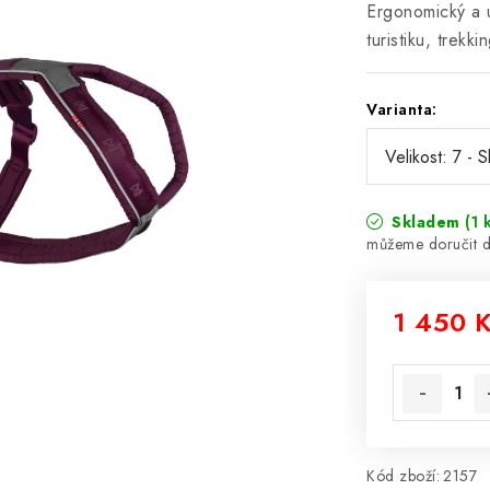
Ergonomický a u
turistiku, trek
Varianta:
Skladem
(1 
1 450 
Měrná cena
Kód zboží:
2157