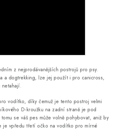
edním z nejprodávanějších postrojů pro psy.
ika a dogtrekking, lze jej použít i pro canicross,
 netahají.
ro vodítko, díky čemuž je tento postroj velmi
níkového D-kroužku na zadní straně je pod
tomu se váš pes může volně pohybovat, aniž by
 je vpředu třetí očko na vodítko pro mírné