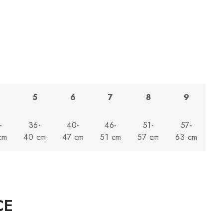
5
6
7
8
9
-
36-
40-
46-
51-
57-
cm
40 cm
47 cm
51 cm
57 cm
63 cm
CE