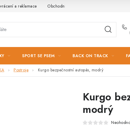
vrácení a reklamace
Obchodní podmínky
Podmínky ochrany 
XY
SPORT SE PSEM
BACK ON TRACK
F
KA
Postroje
Kurgo bezpečnostní autopás, modrý
Kurgo bez
modrý
Neohodn