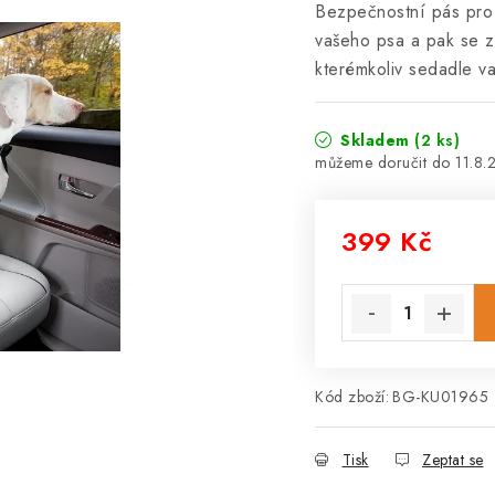
Bezpečnostní pás pro 
vašeho psa a pak se z
kterémkoliv sedadle v
Skladem
(2 ks)
11.8.
399 Kč
Měrná cena:
Kód zboží:
BG-KU01965
Tisk
Zeptat se