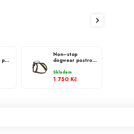
Non–stop
 pás
dogwear postroj
psa
Line Grip WD
olivový
Skladem
1 750 Kč