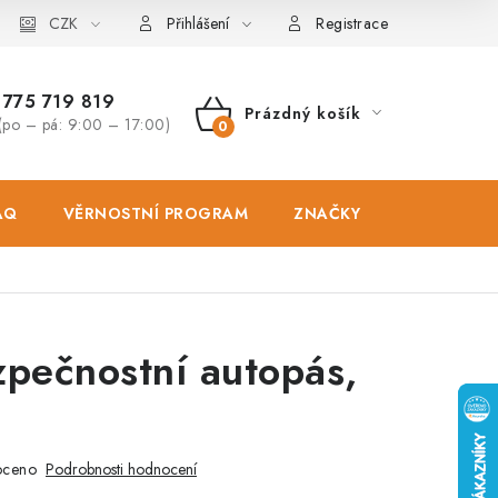
osobních údajů
CZK
Zásady použivání souboru cookies
Hodnocen
Přihlášení
Registrace
775 719 819
Prázdný košík
(po – pá: 9:00 – 17:00)
NÁKUPNÍ
KOŠÍK
AQ
VĚRNOSTNÍ PROGRAM
ZNAČKY
PRODEJNA
pečnostní autopás,
oceno
Podrobnosti hodnocení