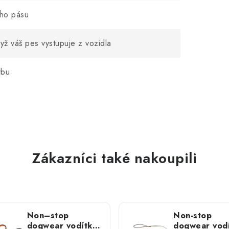
ího pásu
ž váš pes vystupuje z vozidla
ybu
Zákazníci také nakoupili
Non–stop
Non-stop
dogwear vodítko
dogwear vod