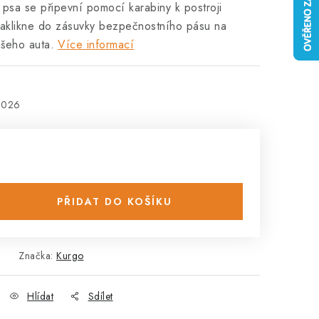
psa se připevní pomocí karabiny k postroji
aklikne do zásuvky bezpečnostního pásu na
ašeho auta.
Více informací
2026
PŘIDAT DO KOŠÍKU
Značka:
Kurgo
Hlídat
Sdílet