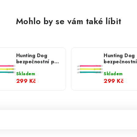
Mohlo by se vám také líbit
Hunting Dog
Hunting Dog
bezpečnostní pás
bezpečnostní
do auta pro psa s
do auta pro 
hliníkovou
Skladem
Skladem
karabinou
299 Kč
299 Kč