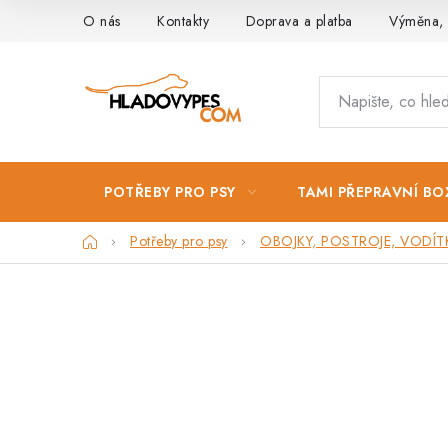
Přejít
O nás
Kontakty
Doprava a platba
Výměna, 
na
obsah
POTŘEBY PRO PSY
TAMI PŘEPRAVNÍ BO
Domů
Potřeby pro psy
OBOJKY, POSTROJE, VODÍT