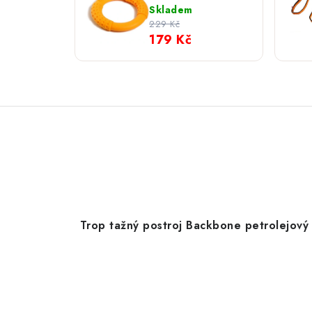
Oranžová
Skladem
229 Kč
179 Kč
Trop tažný postroj Backbone petrolejový