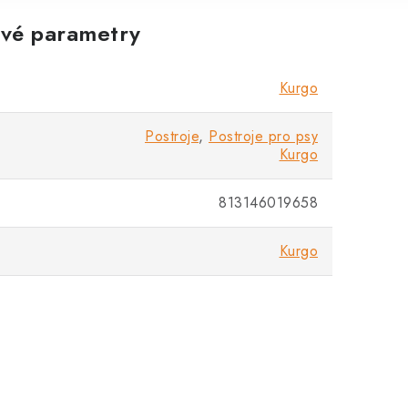
vé parametry
Kurgo
Postroje
,
Postroje pro psy
Kurgo
813146019658
Kurgo