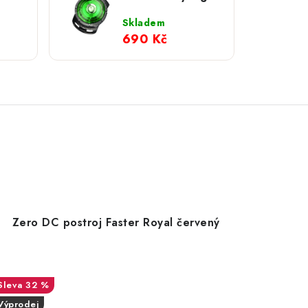
Zelená
Skladem
690 Kč
Zero DC postroj Faster Royal červený
32 %
Výprodej