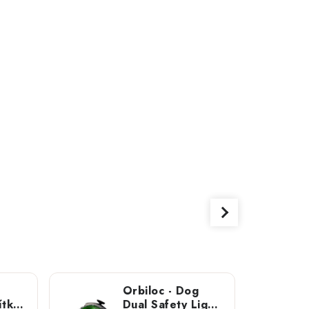
Orbiloc - Dog
ítko
Dual Safety Light;