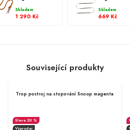
s amortizérem
Trail Quest
Bungee oranžové
Rachel Pohl
Skladem
Skladem
modré
1 290 Kč
669 Kč
Související produkty
Trop postroj na stopování Snoop magenta
20 %
Výprodej