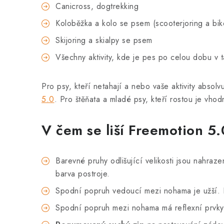
Canicross, dogtrekking
Koloběžka a kolo se psem (scooterjoring a bik
Skijoring a skialpy se psem
Všechny aktivity, kde je pes po celou dobu v 
Pro psy, kteří netahají a nebo vaše aktivity absol
5.0
. Pro štěňata a mladé psy, kteří rostou je vhodn
V čem se liší Freemotion 5.
Barevné pruhy odlišující velikosti jsou nahraz
barva postroje.
Spodní popruh vedoucí mezi nohama je užší. H
Spodní popruh mezi nohama má reflexní prvky