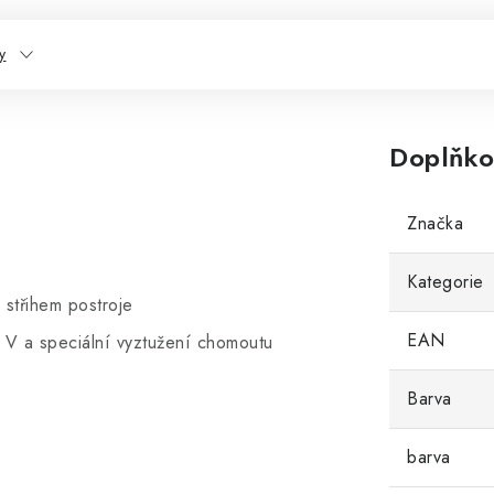
y
Doplňko
Značka
Kategorie
střihem postroje
EAN
u V a speciální vyztužení chomoutu
Barva
barva