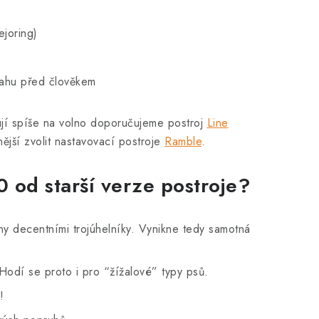
ejoring)
tahu před člověkem
vují spíše na volno doporučujeme postroj
Line
ější zvolit nastavovací postroje
Ramble
.
0 od starší verze postroje?
eny decentními trojúhelníky. Vynikne tedy samotná
odí se proto i pro “žížalové” typy psů.
!