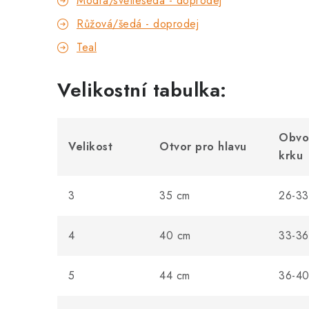
Modrá/světlešedá - doprodej
Růžová/šedá - doprodej
Teal
Velikostní tabulka:
Obvo
Velikost
Otvor pro hlavu
krku
3
35 cm
26-33
4
40 cm
33-36
5
44 cm
36-40