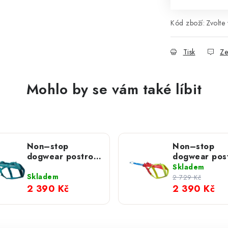
Kód zboží:
Zvolte 
Tisk
Ze
Mohlo by se vám také líbit
Non–stop
Non–stop
dogwear postroj
dogwear pos
Free Motion 5.0
Free Motion 
Skladem
teal
LIMITED
Skladem
2 729 Kč
EDITION
2 390 Kč
2 390 Kč