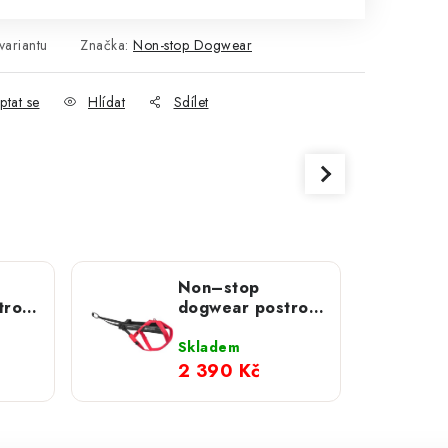
variantu
Značka:
Non-stop Dogwear
ptat se
Hlídat
Sdílet
Non–stop
troj
dogwear postroj
5.0
Free Motion 5.0
růžový
Skladem
2 390 Kč