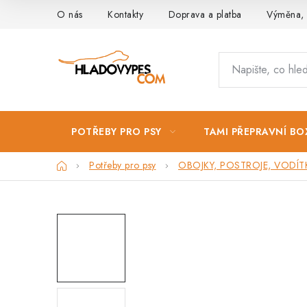
Přejít
O nás
Kontakty
Doprava a platba
Výměna, 
na
obsah
POTŘEBY PRO PSY
TAMI PŘEPRAVNÍ BO
Domů
Potřeby pro psy
OBOJKY, POSTROJE, VODÍT