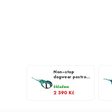
Non–stop
dogwear postroj
Free Motion 5.0
aqua
Skladem
2 390 Kč