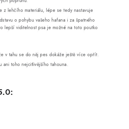
vých popruhů.
e z lehčího materiálu, lépe se tedy nastavuje
dstavu o pohybu vašeho hafana i za špatného
o lepší viditelnost psa je možné na toto poutko
e v tahu se do něj pes dokáže ještě více opřít.
 ani toho nejcitlivějšího tahouna.
5.0: