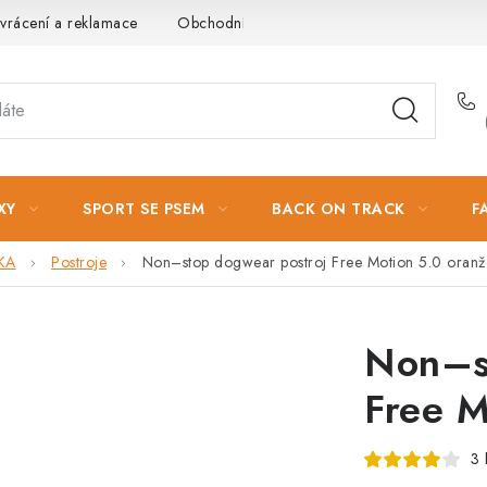
vrácení a reklamace
Obchodní podmínky
Podmínky ochrany 
XY
SPORT SE PSEM
BACK ON TRACK
F
KA
Postroje
Non–stop dogwear postroj Free Motion 5.0 oranž
Non–s
Free M
3 