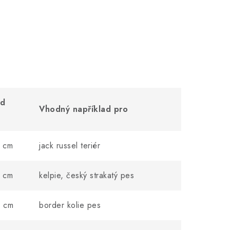
d
Vhodný například pro
 cm
jack russel teriér
 cm
kelpie, český strakatý pes
 cm
border kolie pes