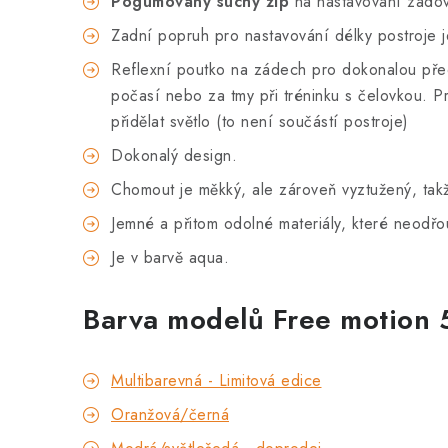
Pogumovaný suchý zip
na nastavování zádo
Zadní popruh pro nastavování délky postroje j
Reflexní poutko na zádech pro dokonalou pře
počasí nebo za tmy při tréninku s čelovkou. Pr
přidělat světlo (to není součástí postroje)
Dokonalý design.
Chomout je měkký, ale zároveň vyztužený, takž
Jemné a přitom odolné materiály, které neodřou
Je v barvě aqua.
Barva modelů Free motion 
Multibarevná - Limitová edice
Oranžová/černá