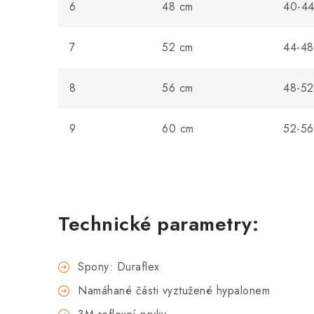
6
48 cm
40-44
7
52 cm
44-48
8
56 cm
48-52
9
60 cm
52-56
Technické parametry:
Spony: Duraflex
Namáhané části vyztužené hypalonem