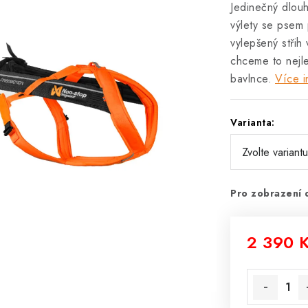
Jedinečný dlouh
výlety se psem 
vylepšený střih
chceme to nejle
bavlnce.
Více i
Varianta:
Pro zobrazení 
2 390 
Měrná cena