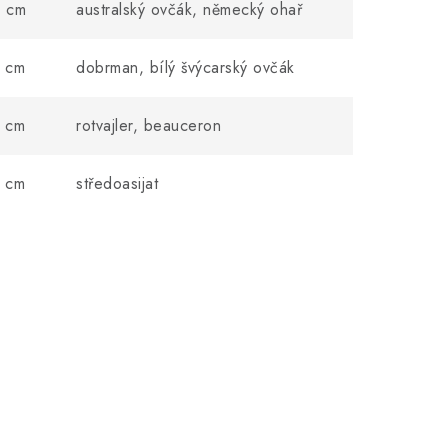
 cm
australský ovčák, německý ohař
 cm
dobrman, bílý švýcarský ovčák
 cm
rotvajler, beauceron
 cm
středoasijat