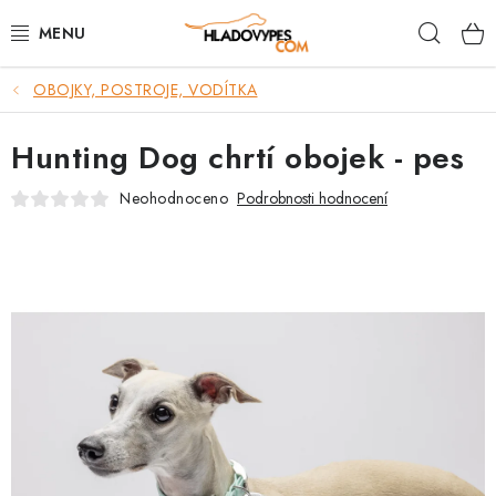
Přejít
Hleda
na
obsah
OBOJKY, POSTROJE, VODÍTKA
POTŘEBY PRO PSY
Hunting Dog chrtí obojek - pes
TAMI PŘEPRAVNÍ BOXY
Neohodnoceno
Podrobnosti hodnocení
SPORT SE PSEM
BACK ON TRACK
FAQ
VĚRNOSTNÍ PROGRAM
ZNAČKY