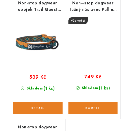
Non-stop dogwear
Non–stop dogwear
obojek Trail Quest
tažný nástavec Pulling
Rachel Pohl modrý
WD
Výprodej
749 Kč
539 Kč
(1 ks)
(1 ks)
Skladem
Skladem
Non-stop dogwear