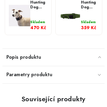
Hunting
Hunting
Dog
Dog
chrtí
nastavitelný
obojek -
obojek
černý s
pro psa
Skladem
Skladem
rosegold
olivový
470 Kč
359 Kč
Popis produktu
Parametry produktu
Související produkty