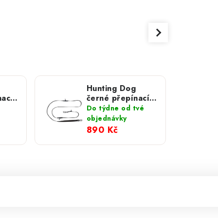
Hunting Dog
ací
černé přepínací
vodítko s
Do týdne od tvé
hliníkovou
objednávky
80
karabinou 280
890 Kč
cm