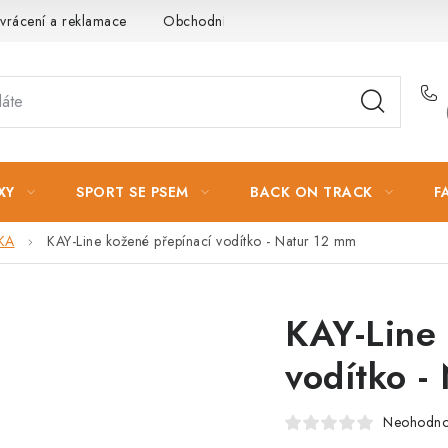
vrácení a reklamace
Obchodní podmínky
Podmínky ochrany 
XY
SPORT SE PSEM
BACK ON TRACK
F
KA
KAY-Line kožené přepínací vodítko - Natur 12 mm
KAY-Line 
vodítko -
Neohodn