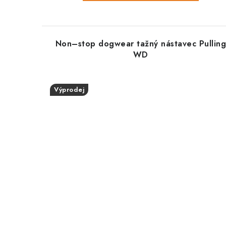
Non–stop dogwear tažný nástavec Pullin
WD
Výprodej