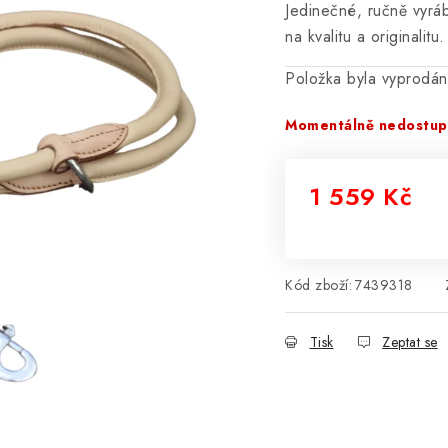
Jedinečné, ručně vyrá
na kvalitu a originalitu.
Položka byla vyprodá
Momentálně nedostu
1 559 Kč
Měrná cena:
Kód zboží:
7439318
Tisk
Zeptat se