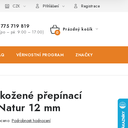
osobních údajů
CZK
Zásady použivání souboru cookies
Hodnocen
Přihlášení
Registrace
775 719 819
Prázdný košík
(po – pá: 9:00 – 17:00)
NÁKUPNÍ
KOŠÍK
AQ
VĚRNOSTNÍ PROGRAM
ZNAČKY
PRODEJNA
kožené přepínací
 Natur 12 mm
oceno
Podrobnosti hodnocení