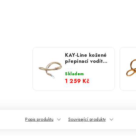
KAY-Line kožené
přepínací vodítko
- Natur 8mm
Skladem
1 259 Kč
Popis produktu
Související produkty