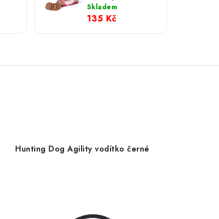
Line
zvěřinový 400 g
Skladem
135 Kč
Hunting Dog Agility vodítko černé