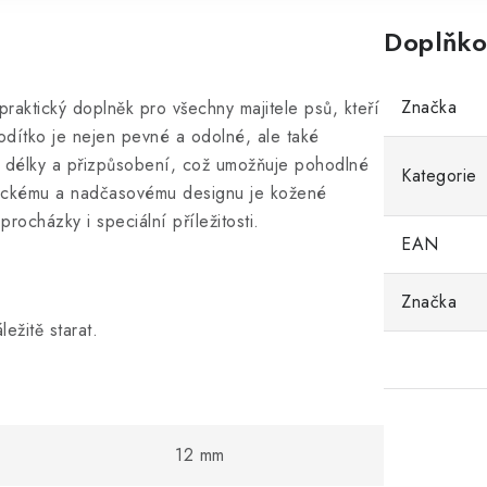
Doplňko
Značka
raktický doplněk pro všechny majitele psů, kteří
vodítko je nejen pevné a odolné, ale také
i délky a přizpůsobení, což umožňuje pohodlné
Kategorie
asickému a nadčasovému designu je kožené
ocházky i speciální příležitosti.
EAN
Značka
ežitě starat.
12 mm