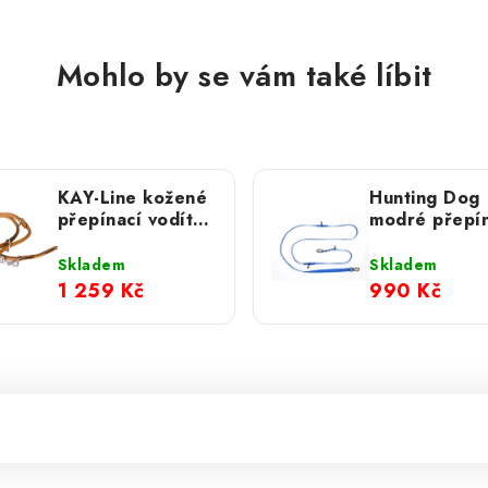
Mohlo by se vám také líbit
KAY-Line kožené
Hunting Dog
přepínací vodítko
modré přepín
- Cinnamon 8mm
vodítko s
hliníkovou
Skladem
Skladem
karabinou 2
1 259 Kč
990 Kč
cm