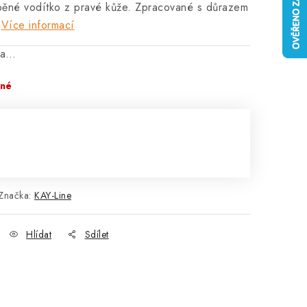
běné vodítko z pravé kůže. Zpracované s důrazem
Více informací
na…
pné
Značka:
KAY-Line
Hlídat
Sdílet