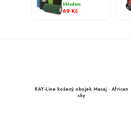
4,5 m
Skladem
69 Kč
KAY-Line kožený obojek Masaj - African
sky