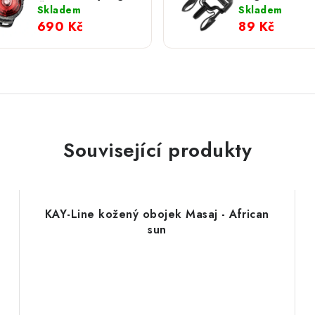
Červená
trojzubec na 
Skladem
Skladem
(vel. 5-9)
690 Kč
89 Kč
Související produkty
KAY-Line kožený obojek Masaj - African
sun