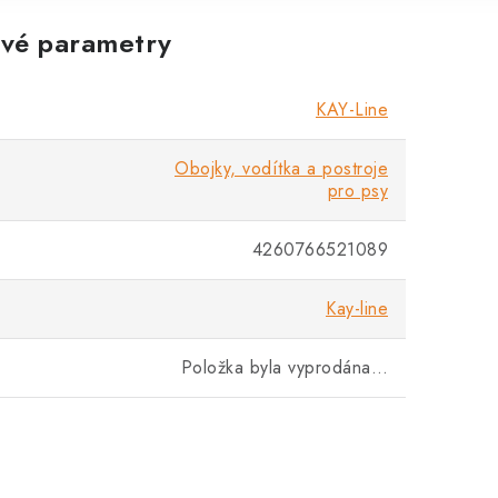
vé parametry
KAY-Line
Obojky, vodítka a postroje
pro psy
4260766521089
Kay-line
Položka byla vyprodána…