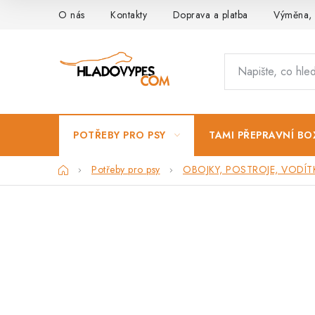
Přejít
O nás
Kontakty
Doprava a platba
Výměna, 
na
obsah
POTŘEBY PRO PSY
TAMI PŘEPRAVNÍ BO
Domů
Potřeby pro psy
OBOJKY, POSTROJE, VODÍT