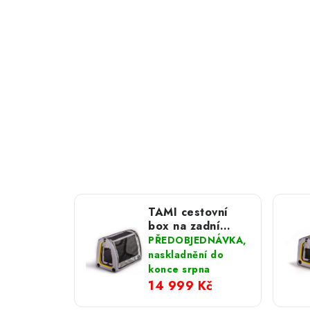
TAMI cestovní
box na zadní
sedadla auta; L
PŘEDOBJEDNÁVKA,
naskladnění do
konce srpna
14 999 Kč