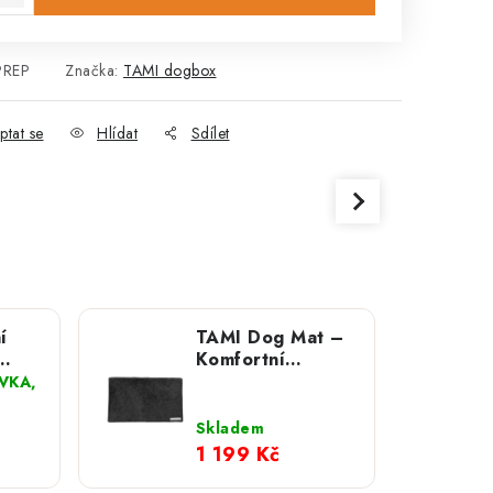
PREP
Značka:
TAMI dogbox
ptat se
Hlídat
Sdílet
í
TAMI Dog Mat –
Komfortní
; M
podložka a deka
VKA,
2v1 na zadní
sedačky
Skladem
1 199 Kč