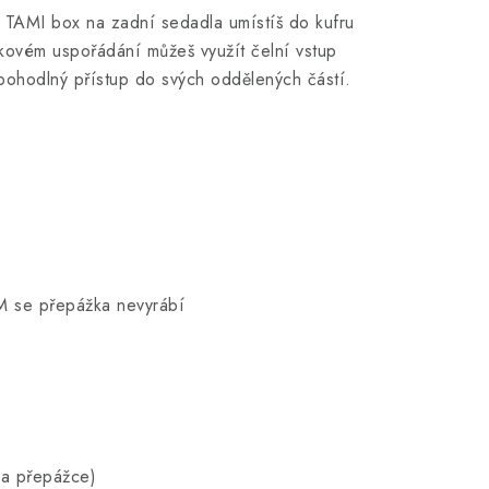
j TAMI box na zadní sedadla umístíš do kufru
akovém uspořádání můžeš využít čelní vstup
 pohodlný přístup do svých oddělených částí.
 M se přepážka nevyrábí
na přepážce)