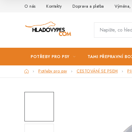
Přejít
O nás
Kontakty
Doprava a platba
Výměna, 
na
obsah
POTŘEBY PRO PSY
TAMI PŘEPRAVNÍ BO
Domů
Potřeby pro psy
CESTOVÁNÍ SE PSEM
Př