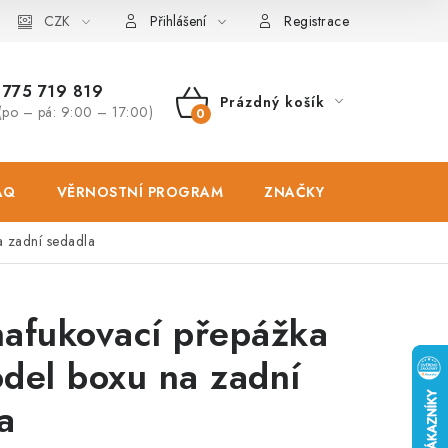
osobních údajů
CZK
Zásady použivání souboru cookies
Hodnocen
Přihlášení
Registrace
775 719 819
Prázdný košík
(po – pá: 9:00 – 17:00)
NÁKUPNÍ
KOŠÍK
AQ
VĚRNOSTNÍ PROGRAM
ZNAČKY
PRODEJNA
 zadní sedadla
afukovací přepážka
del boxu na zadní
a