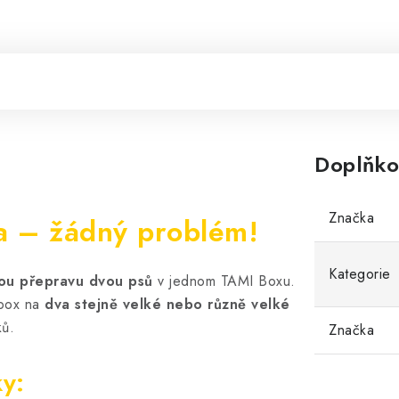
Doplňko
Značka
ta – žádný problém!
Kategorie
u přepravu dvou psů
v jednom TAMI Boxu.
box na
dva stejně velké nebo různě velké
ků.
Značka
y: