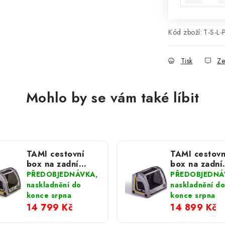
Kód zboží:
T-S-L-
Tisk
Ze
Mohlo by se vám také líbit
TAMI cestovní
TAMI cestovn
box na zadní
box na zadní
sedadla auta; S
sedadla auta
PŘEDOBJEDNÁVKA,
PŘEDOBJEDNÁ
naskladnění do
naskladnění do
konce srpna
konce srpna
14 799 Kč
14 899 Kč