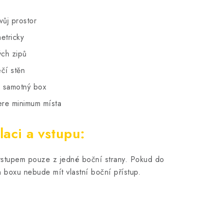
ůj prostor
etricky
ch zipů
čí stěn
o samotný box
ere minimum místa
laci a vstupu:
vstupem pouze z jedné boční strany. Pokud do
n boxu nebude mít vlastní boční přístup.