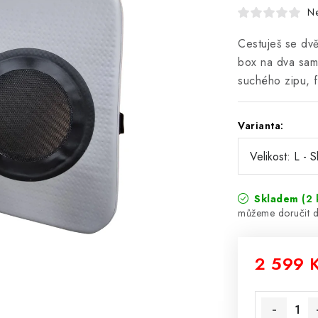
N
Cestuješ se dv
box na dva sam
suchého zipu, f
Varianta:
Skladem
(2 
2 599 
Měrná cena