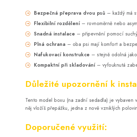
Bezpečná přeprava dvou psů
– každý má sv
Flexibilní rozdělení
– rovnoměrně nebo asym
Snadná instalace
– připevnění pomocí suchý
Plná ochrana
– oba psi mají komfort a bezpe
Nafukovací konstrukce
– stejně odolná jak
Kompaktní při skladování
– vyfouknutá zab
Důležité upozornění k insta
Tento model boxu (na zadní sedadla) je vybaven 
něj vložíš přepážku, jedna z nově vzniklých polovi
Doporučené využití: