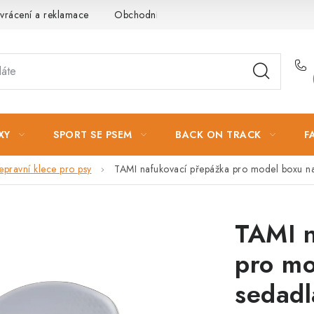
vrácení a reklamace
Obchodní podmínky
Podmínky ochrany 
XY
SPORT SE PSEM
BACK ON TRACK
F
epravní klece pro psy
TAMI nafukovací přepážka pro model boxu na
TAMI n
pro mo
sedadl