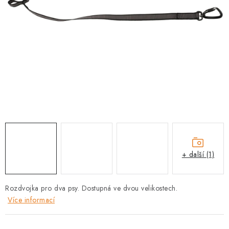
PRODEJNA
BLOG
SLUŽBY
VÝMĚNA, VRÁCENÍ A REKLAMACE
O nás
Kontakty
Doprava a platba
Výměna, vrácení a reklamace
Obchodní podmínky
Podmínky ochrany osobních údajů
+ další (1)
Zásady použivání souboru cookies
Hodnocení obchodu
FAQ
Rozdvojka pro dva psy. Dostupná ve dvou velikostech.
Více informací