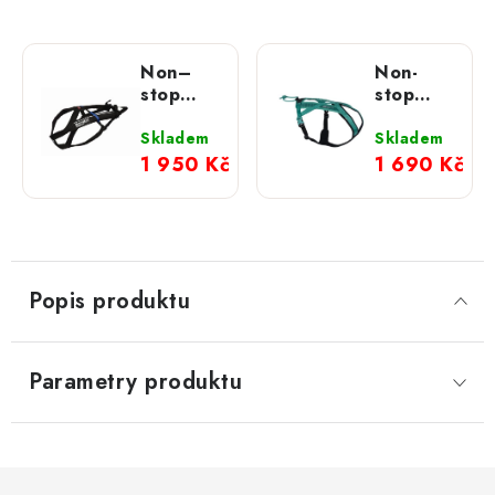
Non–
Non-
stop
stop
dogwear
dogwear
postroj
postroj
Skladem
Skladem
Free
Rush
1 950 Kč
1 690 Kč
Motion
teal
Popis produktu
Parametry produktu