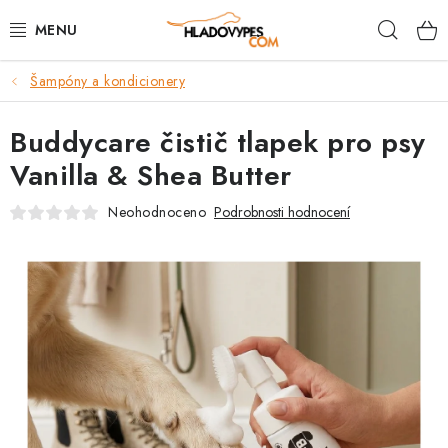
Přejít
Hleda
na
obsah
Šampóny a kondicionery
POTŘEBY PRO PSY
Buddycare čistič tlapek pro psy
TAMI PŘEPRAVNÍ BOXY
Vanilla & Shea Butter
SPORT SE PSEM
Neohodnoceno
Podrobnosti hodnocení
BACK ON TRACK
FAQ
VĚRNOSTNÍ PROGRAM
ZNAČKY