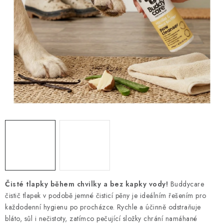
PRODEJNA
BLOG
SLUŽBY
VÝMĚNA, VRÁCENÍ A REKLAMACE
O nás
Kontakty
Doprava a platba
Výměna, vrácení a reklamace
Obchodní podmínky
Podmínky ochrany osobních údajů
Zásady použivání souboru cookies
Hodnocení obchodu
FAQ
Čisté tlapky během chvilky a bez kapky vody!
Buddycare
čistič tlapek v podobě jemné čisticí pěny je ideálním řešením pro
každodenní hygienu po procházce. Rychle a účinně odstraňuje
bláto, sůl i nečistoty, zatímco pečující složky chrání namáhané