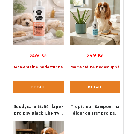
359 Kč
299 Kč
Momentálně nedostupné
Momentálně nedostupné
Buddycare čistič tlapek
Tropiclean šampon; na
pro psy Black Cherry s
dlouhou srst pro psy
vůní třešně
473 ml