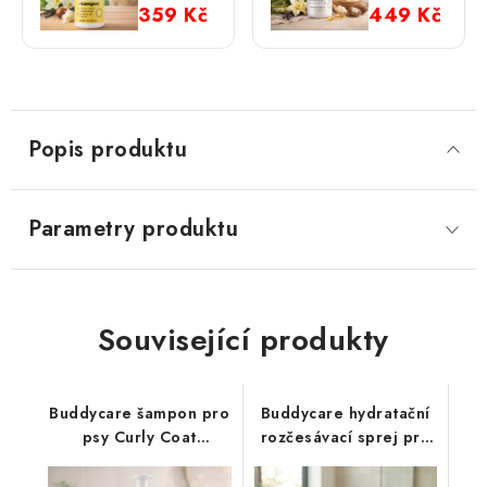
Vanilla &
Vanilla &
359 Kč
449 Kč
Shea
Shea
Butter
Butter
Popis produktu
Parametry produktu
Související produkty
Buddycare šampon pro
Buddycare hydratační
psy Curly Coat
rozčesávací sprej pro
Detangling s vůní
psy
broskve