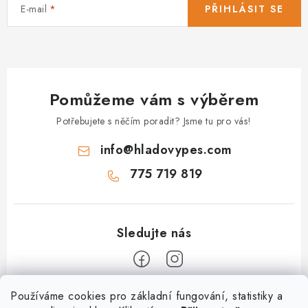
E-mail
PŘIHLÁSIT SE
Pomůžeme vám s výběrem
Potřebujete s něčím poradit? Jsme tu pro vás!
info
@
hladovypes.com
775 719 819
Z
Používáme cookies pro základní fungování, statistiky a