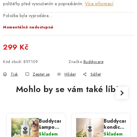
polštářky před vysoušením a popraskáním.
Více informací
Položka byla vyprodána…
Momentálně nedostupné
299 Kč
Měrná cena:
Kód zboží:
B97109
Značka:
Buddycare
Tisk
Zeptat se
Hlídat
Sdílet
Mohlo by se vám také líbit
Buddycare
Buddycare
šampon
kondicionér
pro psy
pro psy
Skladem
Skladem