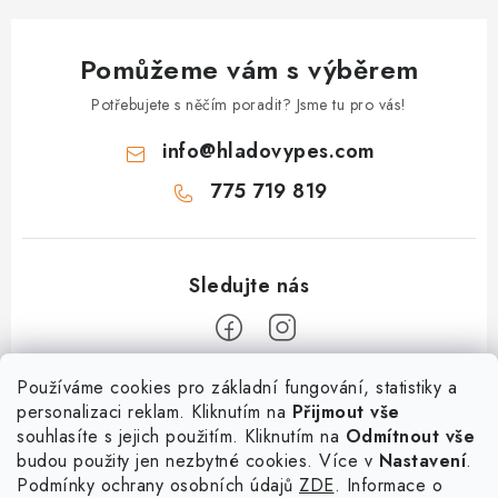
k
y
Pomůžeme vám s výběrem
v
ý
Potřebujete s něčím poradit? Jsme tu pro vás!
p
info
@
hladovypes.com
i
s
775 719 819
u
Z
Používáme cookies pro základní fungování, statistiky a
personalizaci reklam. Kliknutím na
Přijmout vše
á
souhlasíte s jejich použitím. Kliknutím na
Odmítnout vše
Informace
p
budou použity jen nezbytné cookies. Více v
Nastavení
.
a
Podmínky ochrany osobních údajů
ZDE
. Informace o
O nás