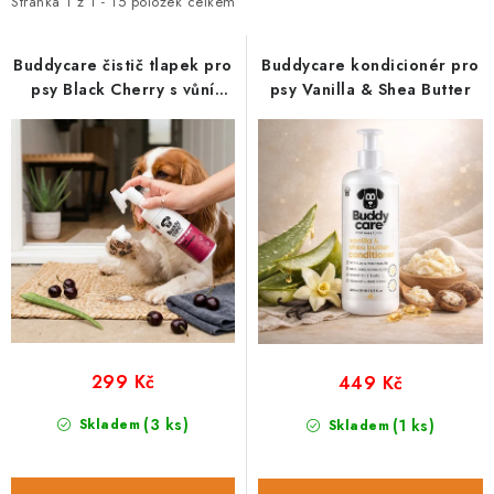
i
e
PRODEJNA
Stránka
1
z
1
-
15
položek celkem
s
n
BLOG
p
í
Buddycare čistič tlapek pro
Buddycare kondicionér pro
psy Black Cherry s vůní
psy Vanilla & Shea Butter
r
p
třešně
SLUŽBY
o
r
d
o
VÝMĚNA, VRÁCENÍ A REKLAMACE
u
d
k
u
O nás
Kontakty
Doprava a platba
t
k
Výměna, vrácení a reklamace
Obchodní podmínky
ů
t
Podmínky ochrany osobních údajů
ů
Zásady použivání souboru cookies
Hodnocení obchodu
FAQ
299 Kč
449 Kč
(3 ks)
Skladem
(1 ks)
Skladem