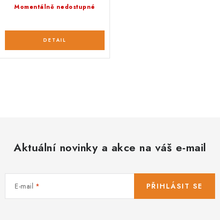
Momentálně nedostupné
O
v
l
á
d
Aktuální novinky a akce na váš e-mail
a
c
í
E-mail
PŘIHLÁSIT SE
p
r
v