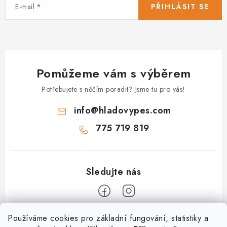
E-mail
PŘIHLÁSIT SE
Pomůžeme vám s výběrem
Potřebujete s něčím poradit? Jsme tu pro vás!
info
@
hladovypes.com
775 719 819
Z
Používáme cookies pro základní fungování, statistiky a