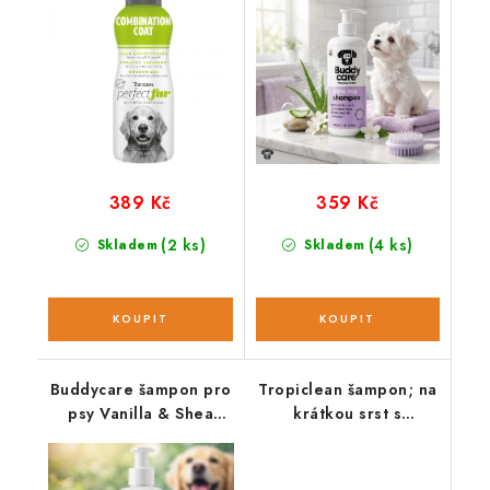
389 Kč
359 Kč
(2 ks)
(4 ks)
Skladem
Skladem
Buddycare šampon pro
Tropiclean šampon; na
psy Vanilla & Shea
krátkou srst s
Butter
podsadou pro psy 473
ml