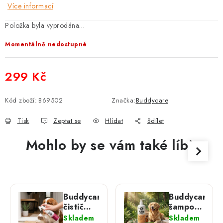
Více informací
Položka byla vyprodána…
Momentálně nedostupné
299 Kč
Měrná cena:
Kód zboží:
B69502
Značka:
Buddycare
Tisk
Zeptat se
Hlídat
Sdílet
Mohlo by se vám také líbit
Buddycare
Buddycare
čistič
šampon
tlapek
pro psy
Skladem
Skladem