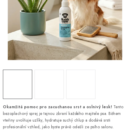
PRODEJNA
BLOG
SLUŽBY
VÝMĚNA, VRÁCENÍ A REKLAMACE
O nás
Kontakty
Doprava a platba
Výměna, vrácení a reklamace
Obchodní podmínky
Podmínky ochrany osobních údajů
Zásady použivání souboru cookies
Hodnocení obchodu
FAQ
Okamžitá pomoc pro zacuchanou srst a oslnivý lesk!
Tento
bezoplachový sprej je tajnou zbraní každého majitele psa. Během
vteřiny uvolňuje uzlíky, hydratuje suchý chlup a dodává srsti
profesionální vzhled, jako byste právě odešli ze psího salonu.