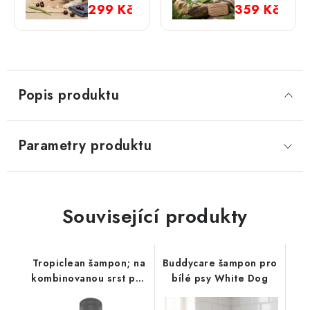
pro psy
Flea &
299 Kč
359 Kč
Black
Tick
Cherry s
proti
vůní
blechám
třešně
a
klíšťatům
Popis produktu
Parametry produktu
Související produkty
Tropiclean šampon; na
Buddycare šampon pro
kombinovanou srst pro
bílé psy White Dog
psy 473 ml