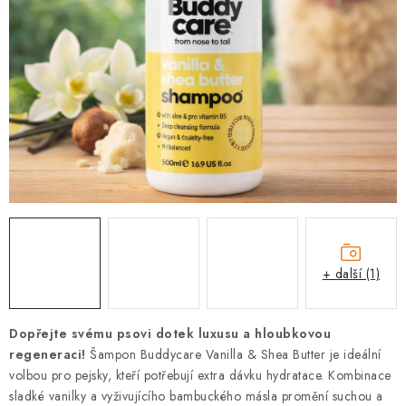
PRODEJNA
BLOG
SLUŽBY
VÝMĚNA, VRÁCENÍ A REKLAMACE
O nás
Kontakty
Doprava a platba
Výměna, vrácení a reklamace
Obchodní podmínky
Podmínky ochrany osobních údajů
+ další (1)
Zásady použivání souboru cookies
Hodnocení obchodu
FAQ
Dopřejte svému psovi dotek luxusu a hloubkovou
regeneraci!
Šampon Buddycare Vanilla & Shea Butter je ideální
volbou pro pejsky,
kteří potřebují extra dávku hydratace.
Kombinace
sladké vanilky a vyživujícího bambuckého másla promění suchou a