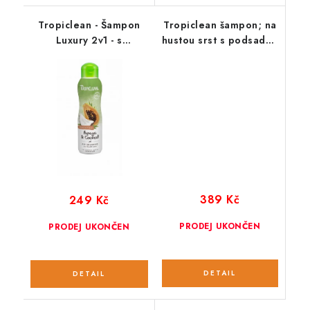
Tropiclean - Šampon
Tropiclean šampon; na
Luxury 2v1 - s
hustou srst s podsadou
kondicionérem - ;355
pro psy 473 ml
ml
389 Kč
249 Kč
PRODEJ UKONČEN
PRODEJ UKONČEN