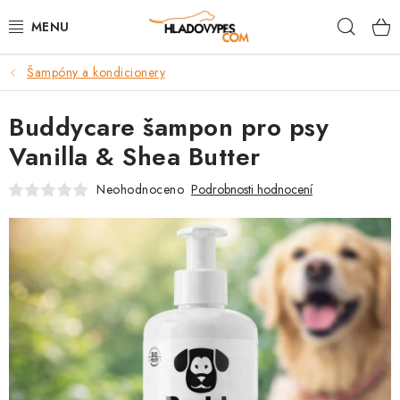
Přejít
Hleda
na
obsah
Šampóny a kondicionery
POTŘEBY PRO PSY
Buddycare šampon pro psy
TAMI PŘEPRAVNÍ BOXY
Vanilla & Shea Butter
SPORT SE PSEM
Neohodnoceno
Podrobnosti hodnocení
BACK ON TRACK
FAQ
VĚRNOSTNÍ PROGRAM
ZNAČKY