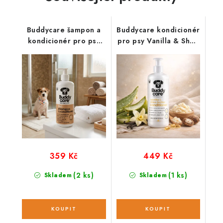
Buddycare šampon a
Buddycare kondicionér
kondicionér pro psy
pro psy Vanilla & Shea
2v1 s vůní kokosu
Butter
359 Kč
449 Kč
(2 ks)
(1 ks)
Skladem
Skladem