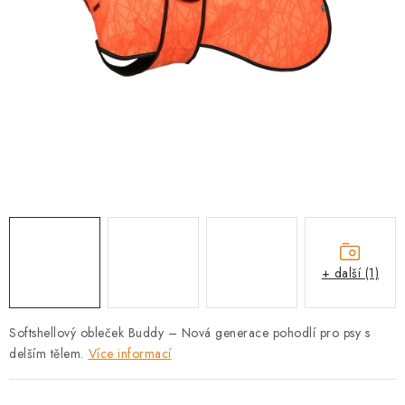
PRODEJNA
BLOG
SLUŽBY
VÝMĚNA, VRÁCENÍ A REKLAMACE
O nás
Kontakty
Doprava a platba
Výměna, vrácení a reklamace
Obchodní podmínky
Podmínky ochrany osobních údajů
+ další (1)
Zásady použivání souboru cookies
Hodnocení obchodu
FAQ
Softshellový obleček Buddy – Nová generace pohodlí pro psy s
delším tělem.
Více informací