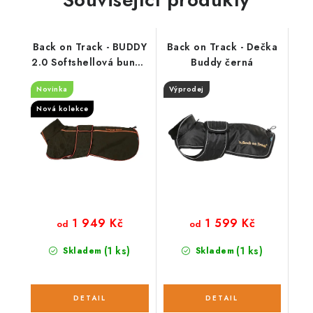
Back on Track - BUDDY
Back on Track - Dečka
2.0 Softshellová bunda
Buddy černá
khaki
Novinka
Výprodej
Nová kolekce
1 949 Kč
1 599 Kč
od
od
(1 ks)
(1 ks)
Skladem
Skladem