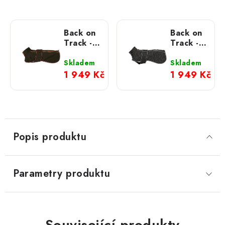
Back on
Back on
Track -
Track -
BUDDY
BUDDY
2.0
2.0
Skladem
Skladem
Softshellová
Softshellová
1 949 Kč
1 949 Kč
bunda
bunda
khaki
černá
Popis produktu
Parametry produktu
Související produkty