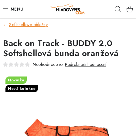
Přejít
Hleda
na
obsah
Softshellové oblečky
POTŘEBY PRO PSY
Back on Track - BUDDY 2.0
TAMI PŘEPRAVNÍ BOXY
Softshellová bunda oranžová
SPORT SE PSEM
Neohodnoceno
Podrobnosti hodnocení
BACK ON TRACK
Novinka
Nová kolekce
FAQ
VĚRNOSTNÍ PROGRAM
ZNAČKY