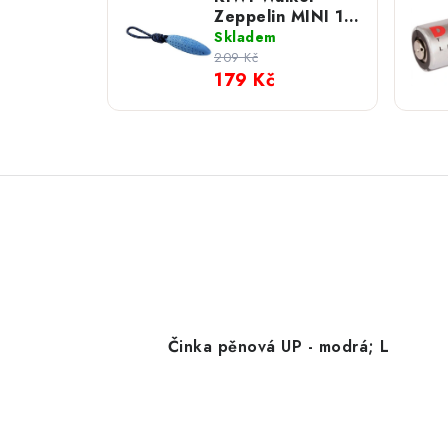
Zeppelin MINI 17
cm; Modrá
Skladem
209 Kč
179 Kč
Činka pěnová UP - modrá; L