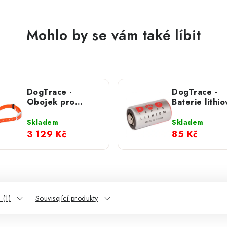
Mohlo by se vám také líbit
DogTrace -
DogTrace -
Obojek pro
Baterie lithio
dalšího psa
CR2 3V
d‑control
Skladem
Skladem
professional ONE
3 129 Kč
85 Kč
(IVSZ)
 (1)
Související produkty