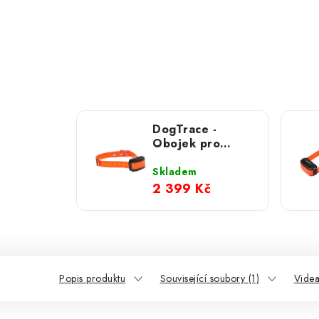
DogTrace -
Obojek pro
dalšího psa
d‑control
Skladem
professional MINI
2 399 Kč
Popis produktu
Související soubory (1)
Videa