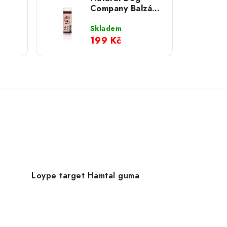
Company Balzám
na kůži - Skin
Soother ;
Skladem
cestovní balení
199 Kč
4,5 ml
Loype target Hamtal guma