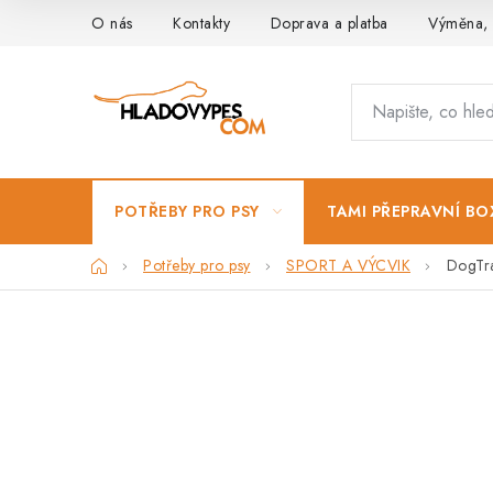
Přejít
O nás
Kontakty
Doprava a platba
Výměna, 
na
obsah
POTŘEBY PRO PSY
TAMI PŘEPRAVNÍ BO
Domů
Potřeby pro psy
SPORT A VÝCVIK
DogTra