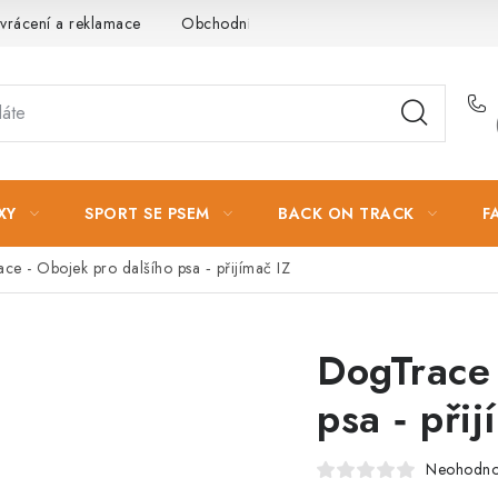
vrácení a reklamace
Obchodní podmínky
Podmínky ochrany 
XY
SPORT SE PSEM
BACK ON TRACK
F
ce - Obojek pro dalšího psa ‑ přijímač IZ
DogTrace 
psa ‑ přij
Neohodn