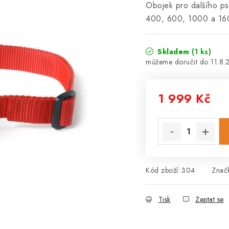
Obojek pro dalšího ps
400, 600, 1000 a 16
Skladem
(1 ks)
11.8.
1 999 Kč
Měrná cena:
Kód zboží:
304
Znač
Tisk
Zeptat se