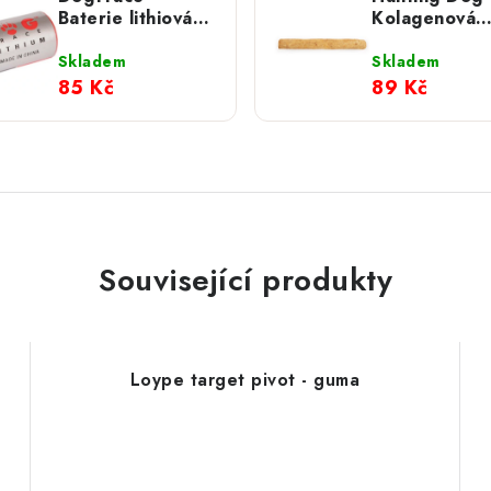
Baterie lithiová
Kolagenová
CR2 3V
rolka; M
Skladem
Skladem
85 Kč
89 Kč
Související produkty
Loype target pivot - guma