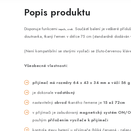
Popis produktu
Disponuje funkcemi
Součástí balení je veškeré příslu
impuls, zvuk.
doutnavka, tkaný řemen v délce 75 cm (standardně dodáván v
(Není kompatibilní se starými vysílači se žluto-červenou kláve
Všeobecné vlastnosti:
přijímač má rozměry
64 x 43 x 34 mm a váží 56 g
je dokonale
vodotěsný
nastavitelný
obvod
tkaného řemene je
15 až 72cm
v přijímači je zabudovaný
magnetický systém ON/O
pouhým
přiložením vysílače k přijímači
kontrola stavu baterií u přijímače (bliká červená - zelen