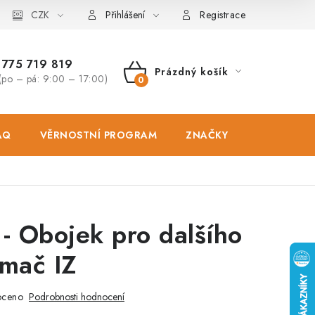
osobních údajů
CZK
Zásady použivání souboru cookies
Hodnocen
Přihlášení
Registrace
775 719 819
Prázdný košík
(po – pá: 9:00 – 17:00)
NÁKUPNÍ
KOŠÍK
AQ
VĚRNOSTNÍ PROGRAM
ZNAČKY
PRODEJNA
- Obojek pro dalšího
ímač IZ
oceno
Podrobnosti hodnocení