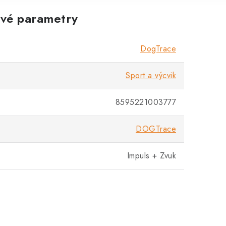
vé parametry
DogTrace
Sport a výcvik
8595221003777
DOGTrace
Impuls + Zvuk