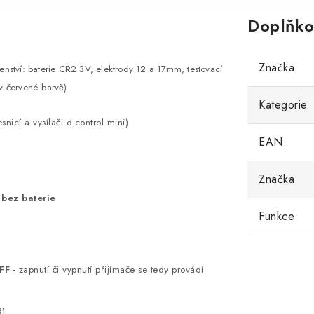
Doplňko
Značka
šenství: baterie CR2 3V, elektrody 12 a 17mm, testovací
 červené barvě).
Kategorie
snicí a vysílači d-control mini)
EAN
Značka
 bez baterie
Funkce
FF
- zapnutí či vypnutí přijímače se tedy provádí
á)