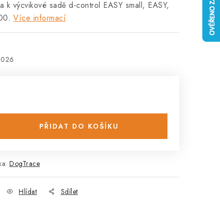
a k výcvikové sadě d-control EASY small, EASY,
00.
Více informací
2026
PŘIDAT DO KOŠÍKU
ka:
DogTrace
Hlídat
Sdílet