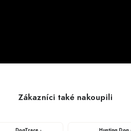
Zákazníci také nakoupili
DogTrace -
Hunting Dog 