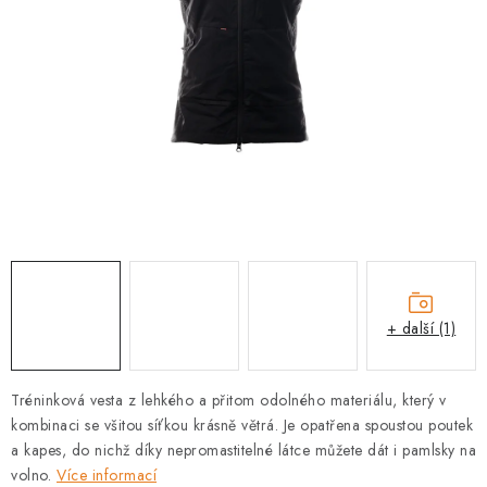
PRODEJNA
BLOG
SLUŽBY
VÝMĚNA, VRÁCENÍ A REKLAMACE
O nás
Kontakty
Doprava a platba
Výměna, vrácení a reklamace
Obchodní podmínky
Podmínky ochrany osobních údajů
+ další (1)
Zásady použivání souboru cookies
Hodnocení obchodu
FAQ
Tréninková vesta z lehkého a přitom odolného materiálu, který v
kombinaci se všitou síťkou krásně větrá. Je opatřena spoustou poutek
a kapes, do nichž díky nepromastitelné látce můžete dát i pamlsky na
volno.
Více informací