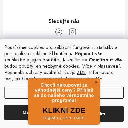
Z
Používáme cookies pro základní fungování, statistiky a
personalizaci reklam. Kliknutím na
Přijmout vše
á
souhlasíte s jejich použitím. Kliknutím na
Odmítnout vše
Informace
p
budou použity jen nezbytné cookies. Více v
Nastavení
.
a
Podmínky ochrany osobních údajů
ZDE
. Informace o
O nás
Služby
t
tom, jak Google zpracovává data, najdete
ZDE.
Kontakty
×
Chceš nakupovat za
í
PetExpert - pojištění psů
Doprava a platba
výhodnější ceny? Přihlaš
Nastavení
Pujčení paddleboardu a psí plovací vesty
se do našeho věrnostního
Výměna, vrácení a reklamace
programu!
Osobní odběr zboží - PRODEJNA
Obchodní podmínky
Copyright 2026
hladovypes.com
. Všechna práva vyhrazena.
Upravit nastavení
KLIKNI ZDE
Odmítnout
Souhlasím
cookies
Podmínky ochrany osobních údajů
registruj se a ušetři
Vytvořil Shoptet
Zásady použivání souboru cookies