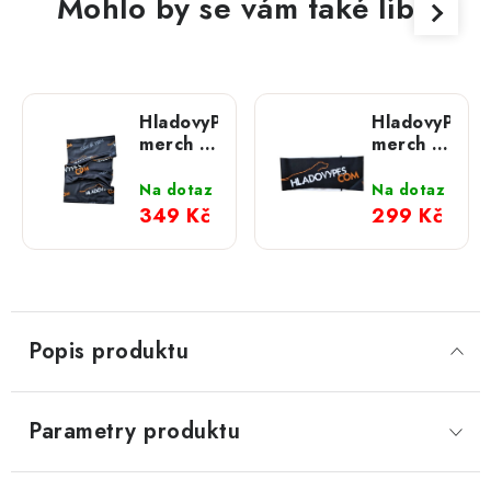
Mohlo by se vám také líbit
HladovyPes
HladovyPes
merch -
merch -
funkční
čelenka
nákrčník
velké
Na dotaz
Na dotaz
logo
349 Kč
299 Kč
Popis produktu
Parametry produktu