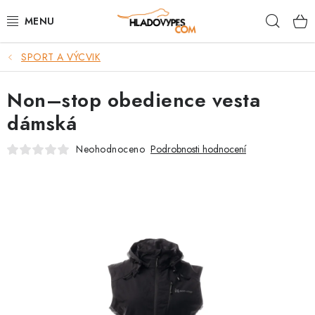
Přejít
Hleda
na
obsah
SPORT A VÝCVIK
POTŘEBY PRO PSY
Non–stop obedience vesta
TAMI PŘEPRAVNÍ BOXY
dámská
SPORT SE PSEM
Neohodnoceno
Podrobnosti hodnocení
BACK ON TRACK
FAQ
VĚRNOSTNÍ PROGRAM
ZNAČKY