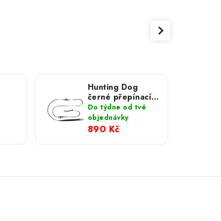
Hunting Dog
černé přepínací
Line
vodítko s
Do týdne od tvé
hliníkovou
objednávky
karabinou 280
890 Kč
cm