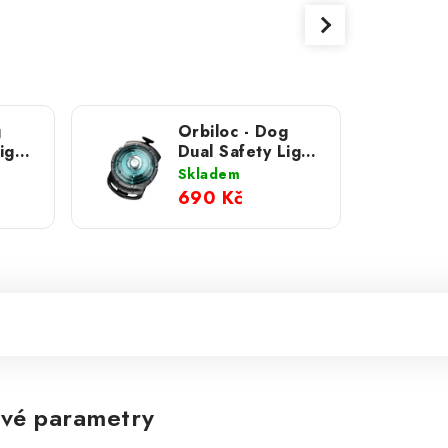
g
Orbiloc - Dog
ight;
Dual Safety Light;
Tyrkysová
Skladem
690 Kč
vé parametry