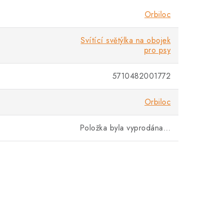
Orbiloc
Svítící světýlka na obojek
pro psy
5710482001772
Orbiloc
Položka byla vyprodána…