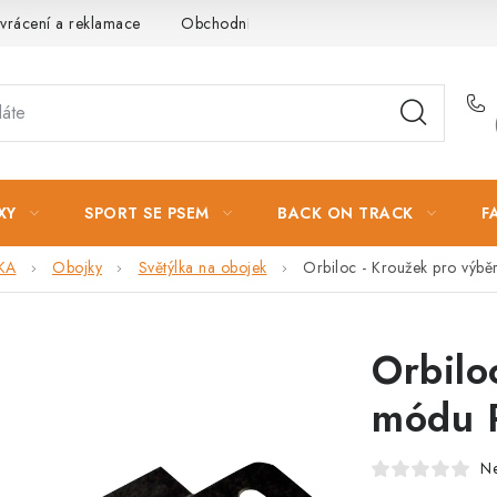
vrácení a reklamace
Obchodní podmínky
Podmínky ochrany 
XY
SPORT SE PSEM
BACK ON TRACK
F
KA
Obojky
Světýlka na obojek
Orbiloc - Kroužek pro výb
Orbilo
módu 
N