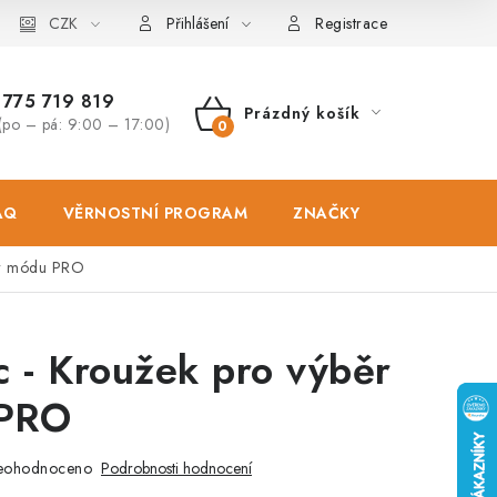
osobních údajů
CZK
Zásady použivání souboru cookies
Hodnocen
Přihlášení
Registrace
775 719 819
Prázdný košík
(po – pá: 9:00 – 17:00)
NÁKUPNÍ
KOŠÍK
AQ
VĚRNOSTNÍ PROGRAM
ZNAČKY
PRODEJNA
ěr módu PRO
c - Kroužek pro výběr
PRO
eohodnoceno
Podrobnosti hodnocení