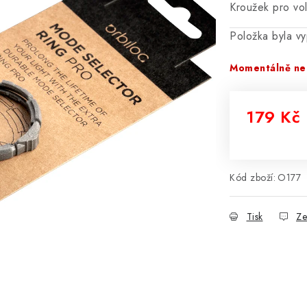
Kroužek pro vo
Položka byla 
Momentálně ne
179 Kč
Měrná cena
Kód zboží:
O177
Tisk
Ze