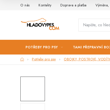
Přejít
O nás
Kontakty
Doprava a platba
Výměna, 
na
obsah
POTŘEBY PRO PSY
TAMI PŘEPRAVNÍ BO
Domů
Potřeby pro psy
OBOJKY, POSTROJE, VODÍT