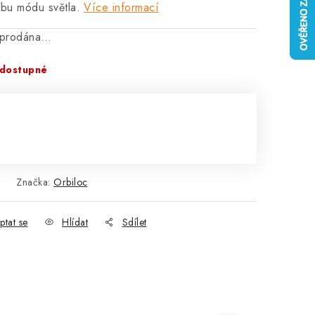
lbu módu světla.
Více informací
vyprodána…
dostupné
:
Značka:
Orbiloc
ptat se
Hlídat
Sdílet