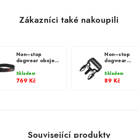
Zákazníci také nakoupili
Non–stop
Non–stop
dogwear obojek
dogwear
Roam fialový
trojzubec na 
(vel. 5-9)
Skladem
Skladem
769 Kč
89 Kč
Související produkty