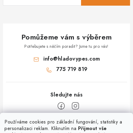
Pomůžeme vám s výběrem
Potřebujete s něčím poradit? Jsme tu pro vás!
info
@
hladovypes.com
775 719 819
Z
Používáme cookies pro základní fungování, statistiky a
personalizaci reklam. Kliknutím na
Přijmout vše
á