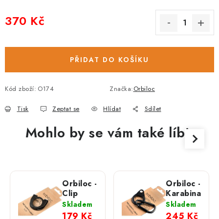
370 Kč
Měrná cena:
PŘIDAT DO KOŠÍKU
Kód zboží:
O174
Značka:
Orbiloc
Tisk
Zeptat se
Hlídat
Sdílet
Mohlo by se vám také líbit
Orbiloc -
Orbiloc -
Clip
Karabina
Skladem
Skladem
179 Kč
245 Kč