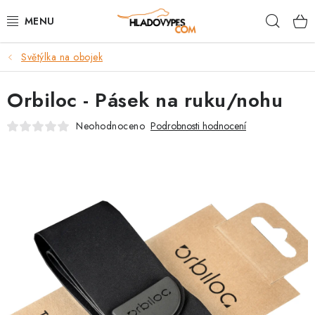
Přejít
Hleda
na
obsah
Světýlka na obojek
POTŘEBY PRO PSY
Orbiloc - Pásek na ruku/nohu
TAMI PŘEPRAVNÍ BOXY
Neohodnoceno
Podrobnosti hodnocení
SPORT SE PSEM
BACK ON TRACK
FAQ
VĚRNOSTNÍ PROGRAM
ZNAČKY