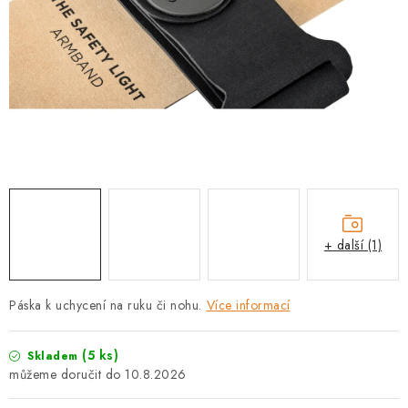
PRODEJNA
BLOG
SLUŽBY
VÝMĚNA, VRÁCENÍ A REKLAMACE
O nás
Kontakty
Doprava a platba
Výměna, vrácení a reklamace
Obchodní podmínky
+ další (1)
Podmínky ochrany osobních údajů
Zásady použivání souboru cookies
Hodnocení obchodu
Páska k uchycení na ruku či nohu.
Více informací
FAQ
(5 ks)
Skladem
10.8.2026