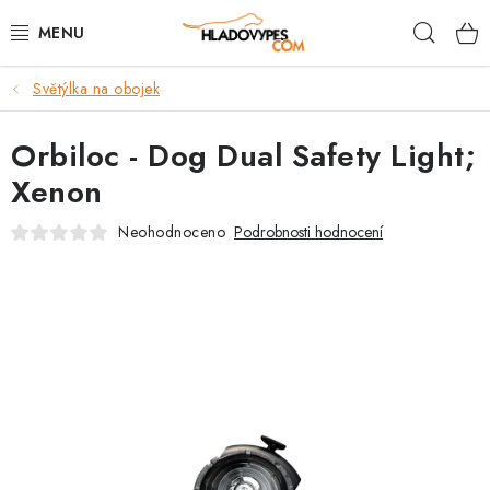
Přejít
Hleda
na
obsah
Světýlka na obojek
POTŘEBY PRO PSY
Orbiloc - Dog Dual Safety Light;
TAMI PŘEPRAVNÍ BOXY
Xenon
SPORT SE PSEM
Neohodnoceno
Podrobnosti hodnocení
BACK ON TRACK
FAQ
VĚRNOSTNÍ PROGRAM
ZNAČKY