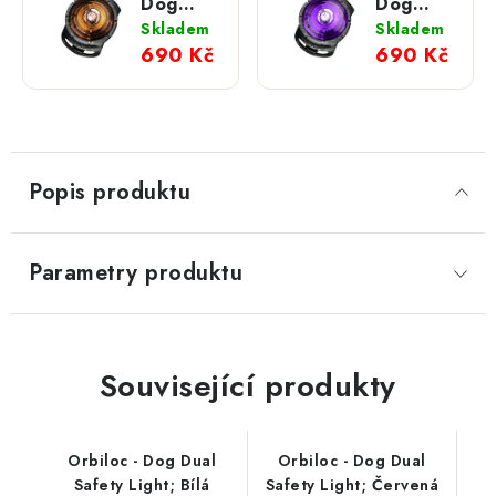
Dog
Dog
Dual
Dual
Skladem
Skladem
Safety
Safety
690 Kč
690 Kč
Light;
Light;
Zlatá
Fialová
Popis produktu
Parametry produktu
Související produkty
Orbiloc - Dog Dual
Orbiloc - Dog Dual
Safety Light; Bílá
Safety Light; Červená