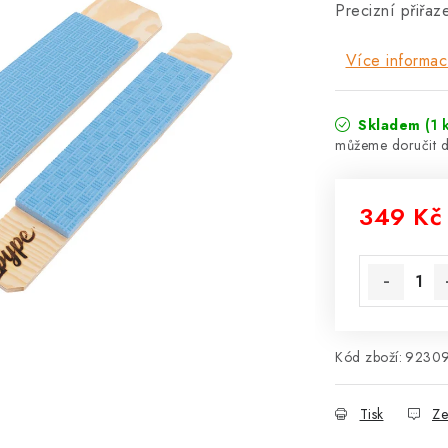
Precizní přiřa
Více informac
Skladem
(1 
349 Kč
Měrná cena
Kód zboží:
9230
Tisk
Ze