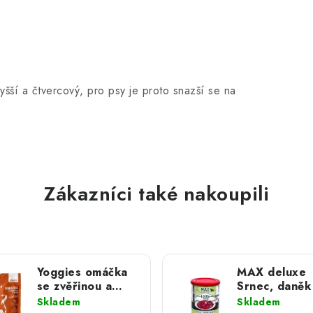
vyšší a čtvercový, pro psy je proto snazší se na
Zákazníci také nakoupili
Yoggies omáčka
MAX deluxe
se zvěřinou a
Srnec, daněk
dýní 150 ml
jelen; 800 g
Skladem
Skladem