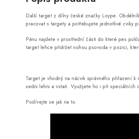
Další target z dílny české značky Loype. Obdélníko
pracovat s targety a potřebujete jednotlivé cviky
Pěnu najdete v prostřední části do které pes pokl
target lehce přidržet nohou psovoda v pozici, kte
Target je vhodný na nácvik správného přiřazení k 
sedni lehni a vstaň. Využijete ho i při speciálníc
Podívejte se jak na to: