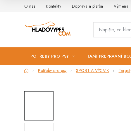
Přejít
O nás
Kontakty
Doprava a platba
Výměna, 
na
obsah
POTŘEBY PRO PSY
TAMI PŘEPRAVNÍ BO
Domů
Potřeby pro psy
SPORT A VÝCVIK
Target