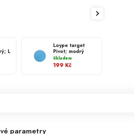
Loype target
ý; L
Pivot; modrý
Skladem
199 Kč
vé parametry