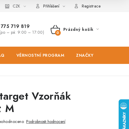
osobních údajů
CZK
Zásady použivání souboru cookies
Hodnocen
Přihlášení
Registrace
775 719 819
Prázdný košík
(po – pá: 9:00 – 17:00)
NÁKUPNÍ
KOŠÍK
AQ
VĚRNOSTNÍ PROGRAM
ZNAČKY
PRODEJNA
target Vzorňák
; M
eohodnoceno
Podrobnosti hodnocení