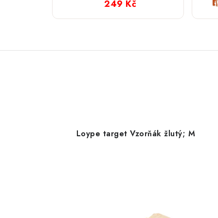
249 Kč
Loype target Vzorňák žlutý; M