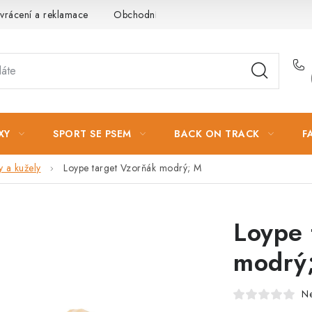
vrácení a reklamace
Obchodní podmínky
Podmínky ochrany 
XY
SPORT SE PSEM
BACK ON TRACK
F
y a kužely
Loype target Vzorňák modrý; M
Loype 
modrý
N