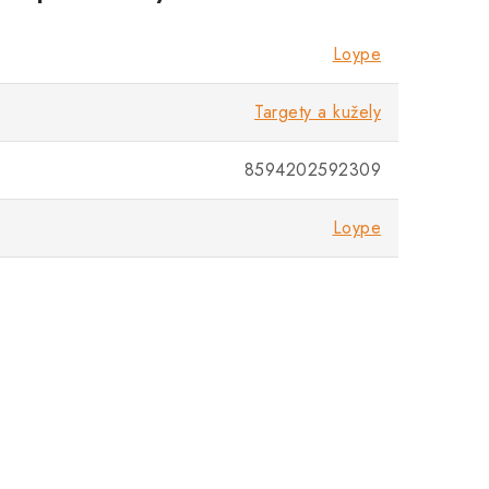
Loype
Targety a kužely
8594202592309
Loype