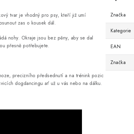
Značka
vý tvar je vhodný pro psy, kteří již umí
 posunout zas o kousek dál.
Kategorie
ádá nohy. Okraje jsou bez pěny, aby se dal
rou přesně potřebujete.
EAN
Značka
noze, precizního předsednutí a na trénink pozic
h cvicích dogdancingu ať už u vás nebo na dálku.