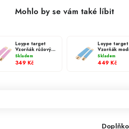
Mohlo by se vám také líbit
Loype target
Loype target
Vzorňák růžový;
Vzorňák modr
M
Skladem
Skladem
349 Kč
449 Kč
Doplňko