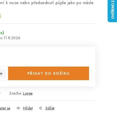
zení k noze nebo předsednutí půjde jako po másle.
í
ks)
11.8.2026
:
PŘIDAT DO KOŠÍKU
9
Značka:
Loype
ptat se
Hlídat
Sdílet