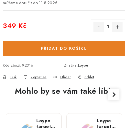
11.8.2026
349 Kč
Měrná cena:
PŘIDAT DO KOŠÍKU
Kód zboží:
92316
Značka:
Loype
Tisk
Zeptat se
Hlídat
Sdílet
Mohlo by se vám také líbit
Loype
Loype
target
target