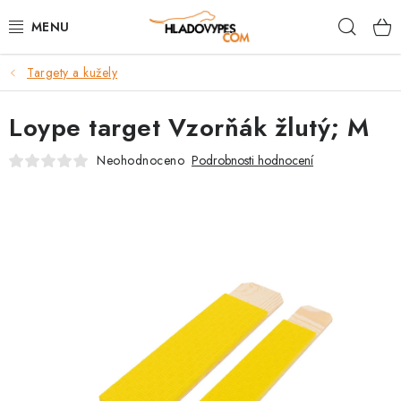
Přejít
Hleda
na
obsah
Targety a kužely
POTŘEBY PRO PSY
Loype target Vzorňák žlutý; M
TAMI PŘEPRAVNÍ BOXY
Neohodnoceno
Podrobnosti hodnocení
SPORT SE PSEM
BACK ON TRACK
FAQ
VĚRNOSTNÍ PROGRAM
ZNAČKY