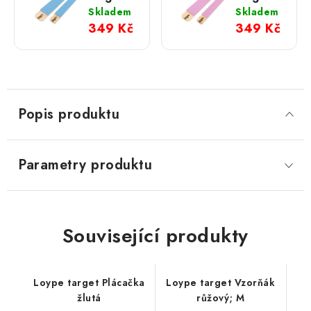
Vzorňák
Vzorňák
Skladem
Skladem
modrý;
růžový;
349 Kč
349 Kč
M
M
Popis produktu
Parametry produktu
Související produkty
Loype target Plácačka
Loype target Vzorňák
žlutá
růžový; M