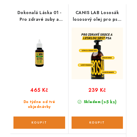
Dokonalá Láska 01 -
CANIS LAB Lososák
Pro zdravé zuby a
lososový olej pro psy;
dásně; 30 ml
250 ml
465 Kč
239 Kč
(>5 ks)
Do týdne od tvé
Skladem
objednávky