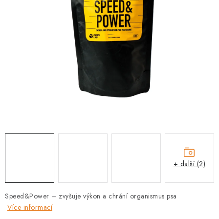
PRODEJNA
BLOG
SLUŽBY
VÝMĚNA, VRÁCENÍ A REKLAMACE
O nás
Kontakty
Doprava a platba
Výměna, vrácení a reklamace
Obchodní podmínky
Podmínky ochrany osobních údajů
Zásady použivání souboru cookies
Hodnocení obchodu
+ další (2)
FAQ
Speed&Power – zvyšuje výkon a chrání organismus psa
Více informací