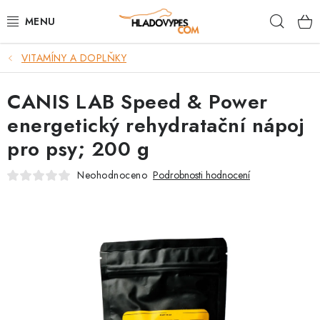
Přejít
Hleda
na
obsah
VITAMÍNY A DOPLŇKY
POTŘEBY PRO PSY
CANIS LAB Speed & Power
TAMI PŘEPRAVNÍ BOXY
energetický rehydratační nápoj
SPORT SE PSEM
pro psy; 200 g
BACK ON TRACK
Neohodnoceno
Podrobnosti hodnocení
FAQ
VĚRNOSTNÍ PROGRAM
ZNAČKY