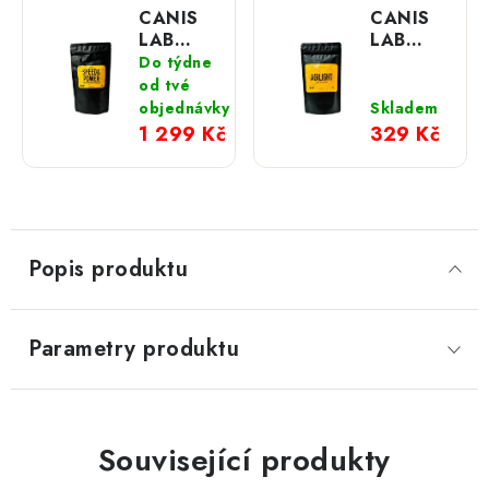
CANIS
CANIS
LAB
LAB
Speed &
Agilight
Do týdne
Power
energie
od tvé
energetický
a zdraví
objednávky
Skladem
rehydratační
pro
1 299 Kč
329 Kč
nápoj
agility a
pro psy;
obedience
1000 g
Popis produktu
Parametry produktu
Související produkty