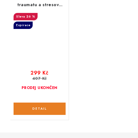
traumatu a stresové
zátěži; 30 ml
26 %
Expirace
299 Kč
407 Kč
PRODEJ UKONČEN