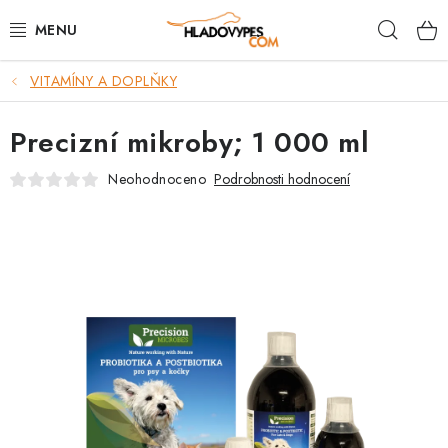
Přejít
Hleda
na
obsah
VITAMÍNY A DOPLŇKY
POTŘEBY PRO PSY
Precizní mikroby; 1 000 ml
TAMI PŘEPRAVNÍ BOXY
Neohodnoceno
Podrobnosti hodnocení
SPORT SE PSEM
BACK ON TRACK
FAQ
VĚRNOSTNÍ PROGRAM
ZNAČKY