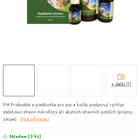
PRODEJNA
BLOG
SLUŽBY
VÝMĚNA, VRÁCENÍ A REKLAMACE
O nás
Kontakty
Doprava a platba
Výměna, vrácení a reklamace
Obchodní podmínky
+ další (1)
Podmínky ochrany osobních údajů
Zásady použivání souboru cookies
Hodnocení obchodu
PM Probiotika a postbiotika pro psy a kočky podporují rychlou
FAQ
stabilizaci střevní mikroflory při akutních střevních potížích (průjmy,
zácpa).
Více informací
(3 ks)
Skladem