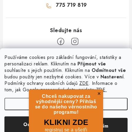
775 719 819
Z
Používáme cookies pro základní fungování, statistiky a
personalizaci reklam. Kliknutím na
Přijmout vše
á
souhlasíte s jejich použitím. Kliknutím na
Odmítnout vše
Informace
p
budou použity jen nezbytné cookies. Více v
Nastavení
.
a
Podmínky ochrany osobních údajů
ZDE
. Informace o
O nás
Služby
t
tom, jak Google zpracovává data, najdete
ZDE.
Kontakty
×
Chceš nakupovat za
í
PetExpert - pojištění psů
Doprava a platba
výhodnější ceny? Přihlaš
Nastavení
Pujčení paddleboardu a psí plovací vesty
se do našeho věrnostního
Výměna, vrácení a reklamace
programu!
Osobní odběr zboží - PRODEJNA
Obchodní podmínky
Copyright 2026
hladovypes.com
. Všechna práva vyhrazena.
Upravit nastavení
KLIKNI ZDE
Odmítnout
Souhlasím
cookies
Podmínky ochrany osobních údajů
registruj se a ušetři