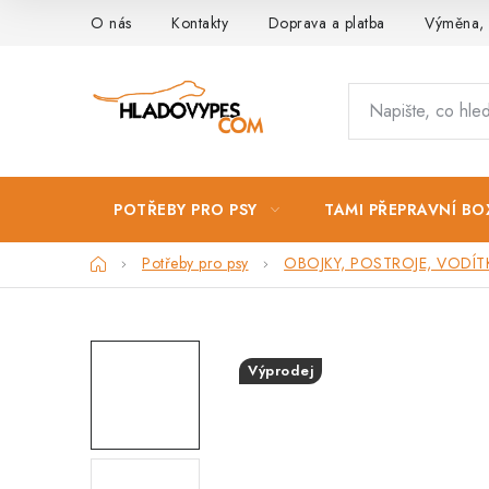
Přejít
O nás
Kontakty
Doprava a platba
Výměna, 
na
obsah
POTŘEBY PRO PSY
TAMI PŘEPRAVNÍ BO
Domů
Potřeby pro psy
OBOJKY, POSTROJE, VODÍT
Výprodej