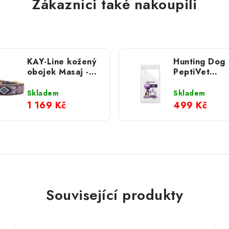
Zákazníci také nakoupili
KAY-Line kožený
Hunting Dog
obojek Masaj -
PeptiVet
Aztec Rose
Digestive; 1,
Skladem
Skladem
1 169 Kč
499 Kč
Související produkty