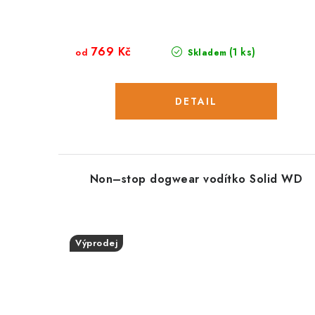
769 Kč
(1 ks)
od
Skladem
Non–stop dogwear vodítko Solid WD
Výprodej