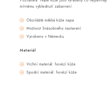
Poznámka: Naše kůže jsou vyráběny co nejšetrněj
mírnému vyblednutí zabarvení.
Obzvláště měkká kůže napa
Možnost 3násobného nastavení
Vyrobeno v Německu
Materiál
Vrchní materiál: hovězí kůže
Spodní materiál: hovězí kůže