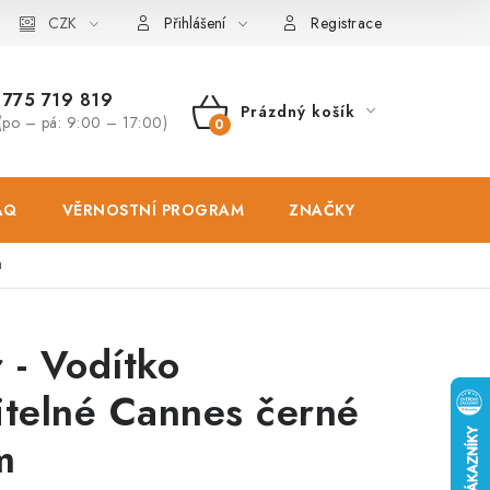
osobních údajů
CZK
Zásady použivání souboru cookies
Hodnocen
Přihlášení
Registrace
775 719 819
Prázdný košík
(po – pá: 9:00 – 17:00)
NÁKUPNÍ
KOŠÍK
AQ
VĚRNOSTNÍ PROGRAM
ZNAČKY
PRODEJNA
m
 - Vodítko
itelné Cannes černé
m