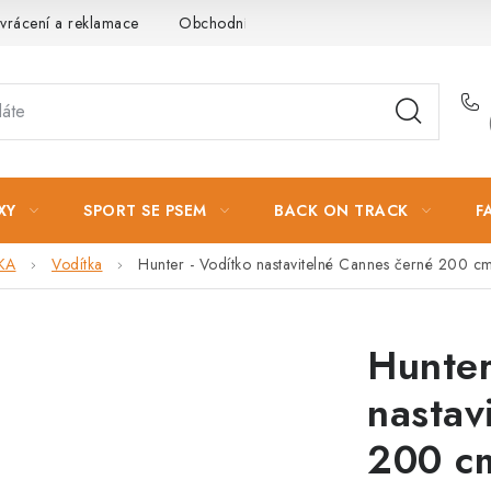
vrácení a reklamace
Obchodní podmínky
Podmínky ochrany 
XY
SPORT SE PSEM
BACK ON TRACK
F
KA
Vodítka
Hunter - Vodítko nastavitelné Cannes černé 200 c
Hunter
nastav
200 c