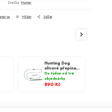
Značka:
Hunter
ptat se
Hlídat
Sdílet
Hunting Dog
olivové přepínací
dítko
vodítko s
Do týdne od tvé
hliníkovou
objednávky
80
karabinou 280
890 Kč
cm