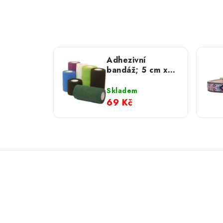
Adhezivní
bandáž; 5 cm x
4,5 m
Skladem
69 Kč