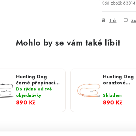
Kód zboží:
63814
Tisk
Ze
Mohlo by se vám také líbit
Hunting Dog
Hunting Dog
černé přepínací
oranžové
vodítko s
přepínací vo
Do týdne od tvé
hliníkovou
s hliníkovou
objednávky
Skladem
karabinou 280
karabinou 2
890 Kč
890 Kč
cm
cm