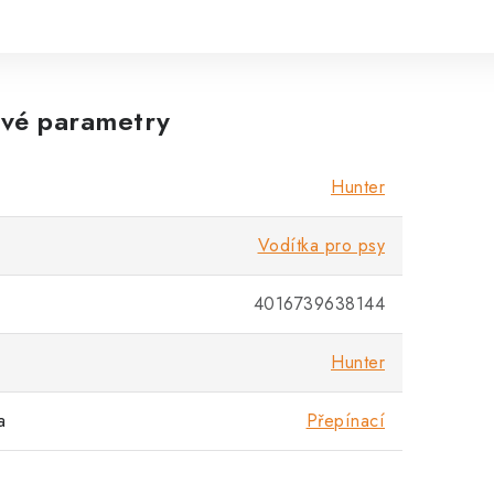
vé parametry
Hunter
Vodítka pro psy
4016739638144
Hunter
a
Přepínací