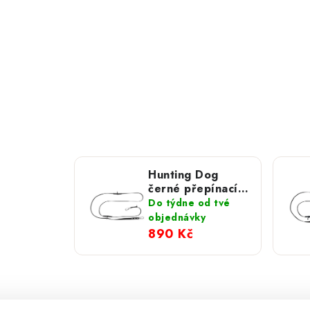
Hunting Dog
černé přepínací
vodítko se
Do týdne od tvé
stříbrnou
objednávky
hliníkovou
890 Kč
karabinou 280
cm