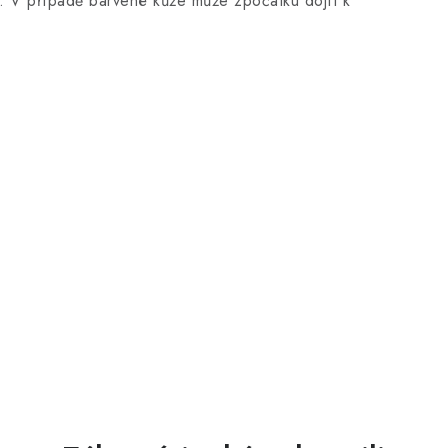
i. V případě barvené kůže může zpočátku dojít k