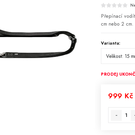
N
Přepínací vodí
cm nebo 2 cm.
Varianta:
PRODEJ UKON
999 Kč
Měrná cena