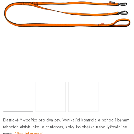
PRODEJNA
BLOG
SLUŽBY
VÝMĚNA, VRÁCENÍ A REKLAMACE
O nás
Kontakty
Doprava a platba
Výměna, vrácení a reklamace
Obchodní podmínky
Podmínky ochrany osobních údajů
Zásady použivání souboru cookies
Hodnocení obchodu
FAQ
Elastické Y-vodítko pro dva psy. Vynikající kontrola a pohodlí během
tahacích aktivit jako je canicross, kolo, koloběžka nebo lyžování se
psem.
Více informací