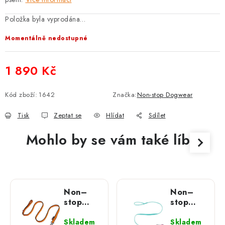
Položka byla vyprodána…
Momentálně nedostupné
1 890 Kč
Měrná cena:
Kód zboží:
1642
Značka:
Non-stop Dogwear
Tisk
Zeptat se
Hlídat
Sdílet
Mohlo by se vám také líbit
Non–
Non–
stop
stop
dogwear
dogwear
vodítko
vodítko
Skladem
Skladem