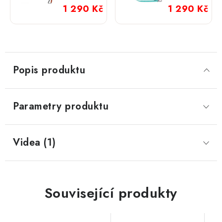
s
s
1 290 Kč
1 290 Kč
amortizérem
amortizérem
Bungee
Bungee
oranžové
Aqua
Popis produktu
Parametry produktu
Videa (1)
Související produkty