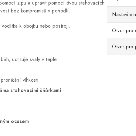
 pomocí zipu a upravit pomocí dvou stahovacích
havost bez kompromisů v pohodlí.
Nastavitel
 vodítka k obojku nebo postroji.
Otvor pro 
Otvor pro 
ěh, udržuje svaly v teple
pronikání vlhkosti
ěma stahovacími šňůrkami
zeným ocasem