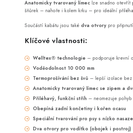
Anatomicky tvarovaný límec
lze snadno otevřít
šňůrek – nahoře i kolem krku – pro ideální přilé
Součástí kabátu jsou také
dva otvory
pro připnutí
Klíčové vlastnosti:
Welltex®️ technologie
– podporuje krevní ob
Voděodolnost 10 000 mm
Termoprošívání bez švů
– lepší izolace bez 
Anatomicky tvarovaný límec se zipem a dv
Přiléhavý, funkční střih
– neomezuje pohyb
Obepíná zadní končetiny i kořen ocasu
Speciální tvarování pro psy s nízko nasa
Dva otvory pro vodítko (obojek i postroj)