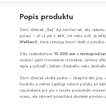
Popis produktu
Zimní obleček „Bay“ byl navržen tak, aby vašemu 
počasí – ať už jde o déšť, vítr nebo sníh. Je leh
Welltex®️
, která stimuluje krevní oběh a pomáhá u
Díky voděodolnosti
10 000 mm
a
termoprošívan
izolační výplň rovnoměrně rozložená, zatímco vlh
teple a pohodlí i během chladného nebo deštivéh
Zimní obleček skvěle padne – obepíná tělo psa, a
hrudníku a stehen zajišťuje volnost pohybu při běh
uzpůsobená pro psy s vysoko posazeným ocasem –
ocasu, ale zároveň ponechává dostatek prostoru p