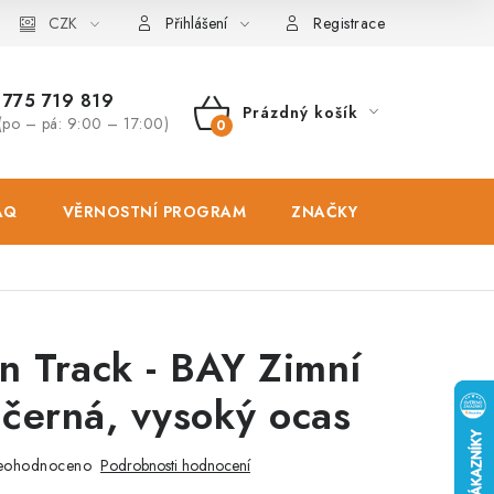
osobních údajů
CZK
Zásady použivání souboru cookies
Hodnocen
Přihlášení
Registrace
775 719 819
Prázdný košík
(po – pá: 9:00 – 17:00)
NÁKUPNÍ
KOŠÍK
AQ
VĚRNOSTNÍ PROGRAM
ZNAČKY
PRODEJNA
n Track - BAY Zimní
černá, vysoký ocas
eohodnoceno
Podrobnosti hodnocení