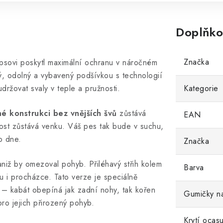
Doplňko
Značka
psovi poskytl maximální ochranu v náročném
ký, odolný a vybavený podšívkou s technologií
držovat svaly v teple a pružnosti.
Kategorie
é konstrukci bez vnějších švů
zůstává
EAN
kost zůstává venku. Váš pes tak bude v suchu,
o dne.
Značka
niž by omezoval pohyb. Přiléhavý střih kolem
Barva
u i procházce. Tato verze je speciálně
 kabát obepíná jak zadní nohy, tak kořen
Gumičky n
ro jejich přirozený pohyb.
Krytí ocas