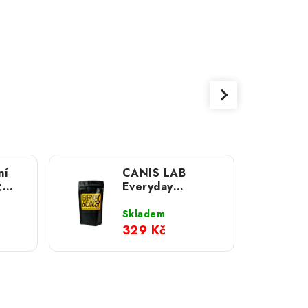
ní
CANIS LAB
;
Everyday
balancer; 200g
Skladem
329 Kč