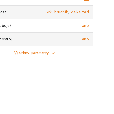
nost
krk
,
hrudník
,
délka zad
obojek
ano
postroj
ano
Všechny parametry