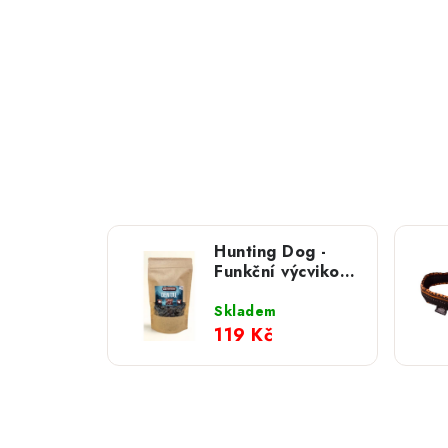
Hunting Dog -
Funkční výcvikové
pamlsky; DENTAL
220 g
Skladem
119 Kč