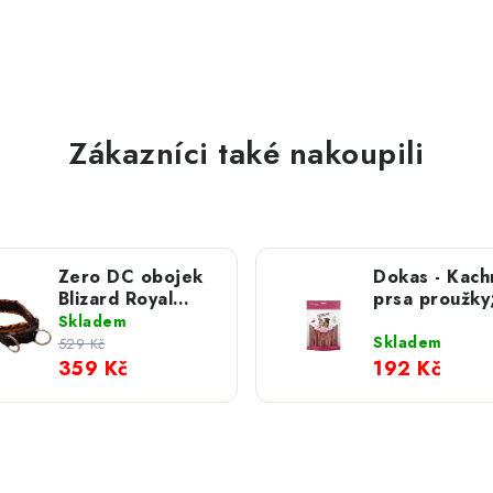
Zákazníci také nakoupili
Zero DC obojek
Dokas - Kach
Blizard Royal
prsa proužky
neon oranžový
250 g
Skladem
Skladem
529 Kč
359 Kč
192 Kč