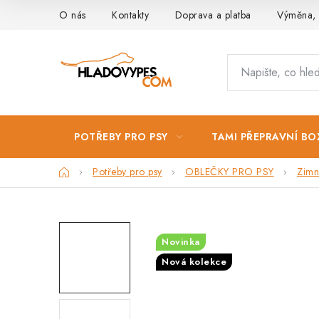
Přejít
O nás
Kontakty
Doprava a platba
Výměna, 
na
obsah
POTŘEBY PRO PSY
TAMI PŘEPRAVNÍ BO
Domů
Potřeby pro psy
OBLEČKY PRO PSY
Zimn
Novinka
Nová kolekce