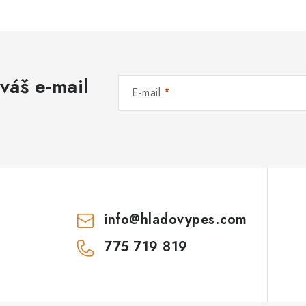
váš e-mail
E-mail
info
@
hladovypes.com
775 719 819