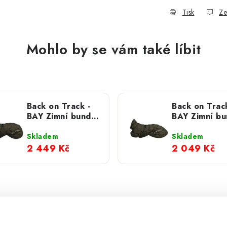
Tisk
Ze
Mohlo by se vám také líbit
Back on Track -
Back on Track
BAY Zimní bunda
BAY Zimní b
khaki, vysoký
khaki, nízký 
ocas
Skladem
Skladem
2 449 Kč
2 049 Kč