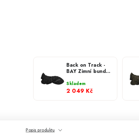
Back on Track -
BAY Zimní bunda
černá, nízký ocas
Skladem
2 049 Kč
Popis produktu