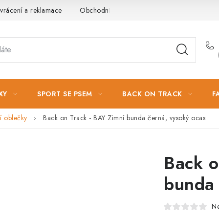
vrácení a reklamace
Obchodní podmínky
Podmínky ochrany 
XY
SPORT SE PSEM
BACK ON TRACK
F
í oblečky
Back on Track - BAY Zimní bunda černá, vysoký ocas
Back o
bunda 
N