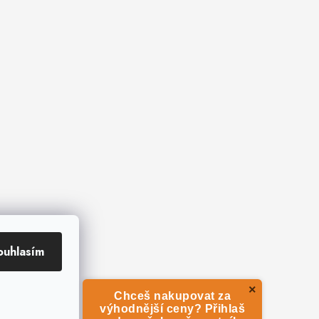
ouhlasím
×
Chceš nakupovat za
výhodnější ceny? Přihlaš