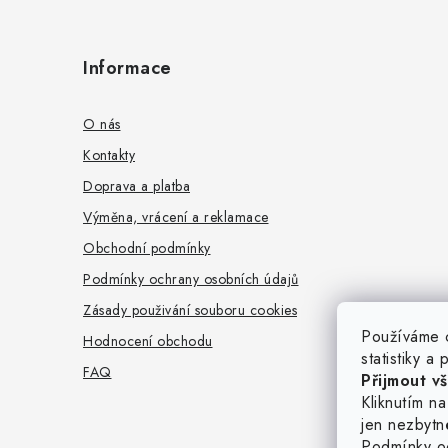
Z
á
Informace
p
a
O nás
t
Kontakty
Doprava a platba
í
Výměna, vrácení a reklamace
Obchodní podmínky
Podmínky ochrany osobních údajů
Zásady použivání souboru cookies
Používáme c
Hodnocení obchodu
statistiky a
FAQ
Přijmout v
Kliknutím n
jen nezbytn
Podmínky o