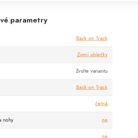
vé parametry
Back on Track
Zimní oblečky
Zvolte variantu
Back on Track
černá
a nohy
ne
u
ne