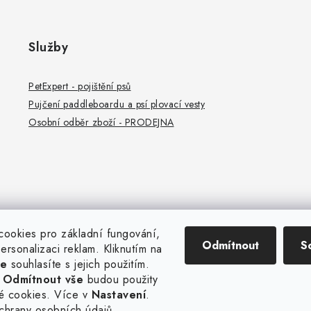
Služby
PetExpert - pojištění psů
Pujčení paddleboardu a psí plovací vesty
Osobní odběr zboží - PRODEJNA
ookies pro základní fungování,
Odmítnout
S
 personalizaci reklam. Kliknutím na
še
souhlasíte s jejich použitím.
a
Odmítnout vše
budou použity
é cookies. Více v
Nastavení
.
chrany osobních údajů