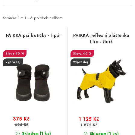
ý
a
p
z
i
e
Stránka
1
z
1
-
6
položek celkem
s
n
p
í
PAIKKA psí botičky - 1 pár
PAIKKA reflexní pláštěnka
Lite - žlutá
r
p
o
r
40 %
40 %
d
o
Výprodej
Výprodej
u
d
k
u
t
k
ů
t
ů
375 Kč
1 125 Kč
625 Kč
1 875 Kč
(1 ks)
Skladem
(1 ks)
Skladem