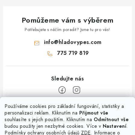
k
y
Pomůžeme vám s výběrem
v
ý
Potřebujete s něčím poradit? Jsme tu pro vás!
p
info
@
hladovypes.com
i
s
775 719 819
u
Z
Používáme cookies pro základní fungování, statistiky a
personalizaci reklam. Kliknutím na
Přijmout vše
á
souhlasíte s jejich použitím. Kliknutím na
Odmítnout vše
Informace
p
budou použity jen nezbytné cookies. Více v
Nastavení
.
a
Podmínky ochrany osobních údajů
ZDE
. Informace o
O nás