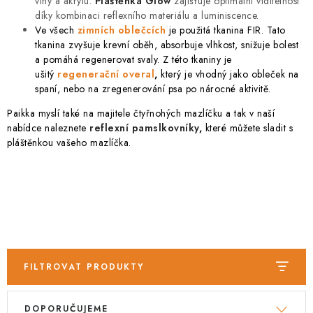
vlny a akrylu.
Pláštěnka Glow
zajišťuje optimální viditelnost
PRODEJNA
díky kombinaci reflexního materiálu a luminiscence.
Ve všech
zimních oblečcích
je použitá tkanina FIR. Tato
BLOG
tkanina zvyšuje krevní oběh, absorbuje vlhkost, snižuje bolest
a pomáhá regenerovat svaly. Z této tkaniny je
SLUŽBY
ušitý
regenerační overal
,
který je vhodný jako obleček na
spaní, nebo na zregenerování psa po nárocné aktivitě.
VÝMĚNA, VRÁCENÍ A REKLAMACE
Paikka myslí také na majitele čtyřnohých mazlíčku a tak v naší
nabídce naleznete
reflexní pamslkovníky
,
které můžete sladit s
pláštěnkou vašeho mazlíčka.
O nás
Kontakty
Doprava a platba
Výměna, vrácení a reklamace
Obchodní podmínky
Podmínky ochrany osobních údajů
Zásady použivání souboru cookies
Hodnocení obchodu
FAQ
FILTROVAT PRODUKTY
V
Ř
DOPORUČUJEME