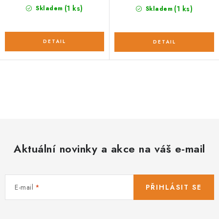
(1 ks)
Skladem
(1 ks)
Skladem
O
v
l
á
d
Aktuální novinky a akce na váš e-mail
a
c
í
E-mail
PŘIHLÁSIT SE
p
r
v