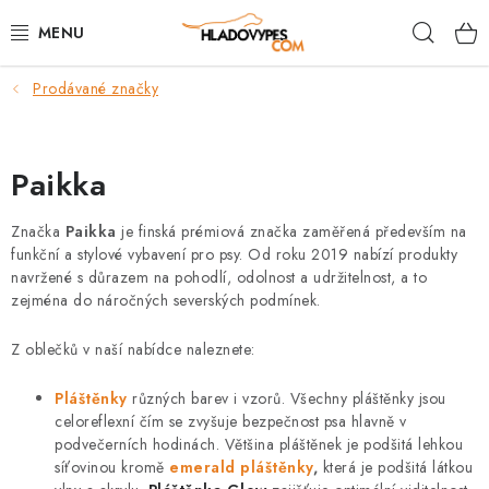
Přejít
Hleda
na
obsah
Prodávané značky
POTŘEBY PRO PSY
TAMI PŘEPRAVNÍ BOXY
Paikka
SPORT SE PSEM
Značka
Paikka
je finská prémiová značka zaměřená především na
funkční a stylové vybavení pro psy. Od roku 2019 nabízí produkty
BACK ON TRACK
navržené s důrazem na pohodlí, odolnost a udržitelnost, a to
zejména do náročných severských podmínek.
FAQ
Z oblečků v naší nabídce naleznete:
VĚRNOSTNÍ PROGRAM
Pláštěnky
různých barev i vzorů. Všechny pláštěnky jsou
celoreflexní čím se zvyšuje bezpečnost psa hlavně v
ZNAČKY
podvečerních hodinách. Většina pláštěnek je podšitá lehkou
síťovinou kromě
emerald pláštěnky
,
která je podšitá látkou