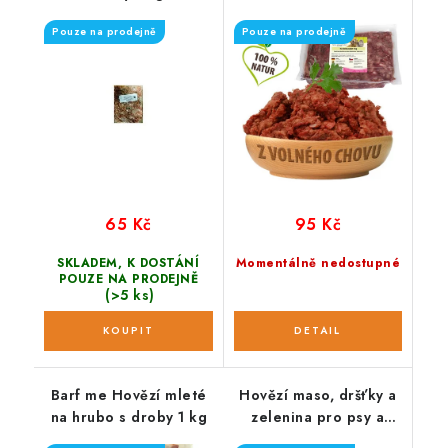
Pouze na prodejně
Pouze na prodejně
65 Kč
95 Kč
SKLADEM, K DOSTÁNÍ
Momentálně nedostupné
POUZE NA PRODEJNĚ
(>5 ks)
Barf me Hovězí mleté
Hovězí maso, dršťky a
na hrubo s droby 1 kg
zelenina pro psy a
kočky 500 g