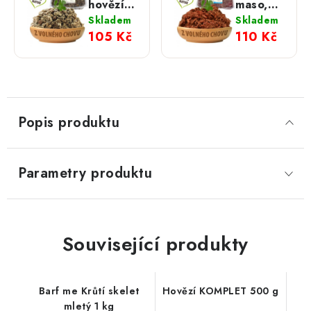
hovězí
maso,
neprané
dršťky a
Skladem
Skladem
pro psy
chrupavky
105 Kč
110 Kč
a kočky
pro psy
500 g
a kočky
500 g
Popis produktu
Parametry produktu
Související produkty
Barf me Krůtí skelet
Hovězí KOMPLET 500 g
mletý 1 kg