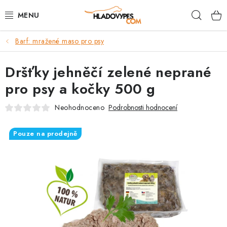
Přejít
Hleda
na
obsah
Barf: mražené maso pro psy
POTŘEBY PRO PSY
Dršťky jehněčí zelené neprané
TAMI PŘEPRAVNÍ BOXY
pro psy a kočky 500 g
SPORT SE PSEM
Neohodnoceno
Podrobnosti hodnocení
BACK ON TRACK
Pouze na prodejně
FAQ
VĚRNOSTNÍ PROGRAM
ZNAČKY