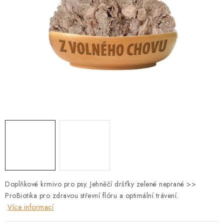
PRODEJNA
BLOG
SLUŽBY
VÝMĚNA, VRÁCENÍ A REKLAMACE
O nás
Kontakty
Doprava a platba
Výměna, vrácení a reklamace
Obchodní podmínky
Podmínky ochrany osobních údajů
Zásady použivání souboru cookies
Hodnocení obchodu
FAQ
Doplňkové krmivo pro psy. Jehněčí dršťky zelené neprané >>
ProBiotika pro zdravou střevní flóru a optimální trávení.
Více informací