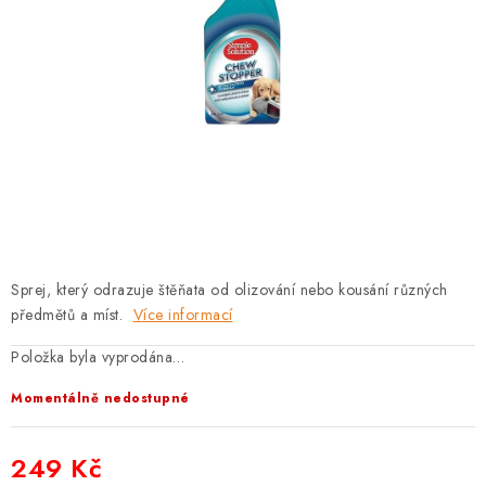
PRODEJNA
BLOG
SLUŽBY
VÝMĚNA, VRÁCENÍ A REKLAMACE
O nás
Kontakty
Doprava a platba
Výměna, vrácení a reklamace
Obchodní podmínky
Sprej, který odrazuje štěňata od olizování nebo kousání různých
Podmínky ochrany osobních údajů
předmětů a míst.
Více informací
Zásady použivání souboru cookies
Hodnocení obchodu
Položka byla vyprodána…
FAQ
Momentálně nedostupné
249 Kč