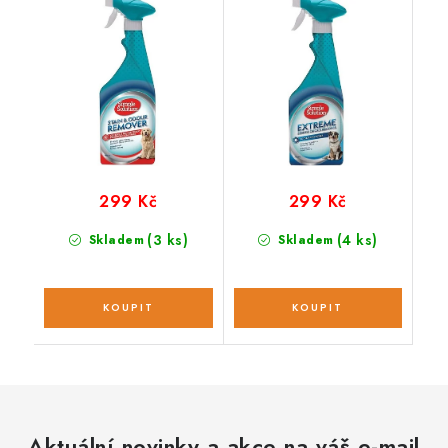
pachu pro psy 750 ml
skvrn a pachu pro psy
750 ml
299 Kč
299 Kč
(3 ks)
(4 ks)
Skladem
Skladem
Aktuální novinky a akce na váš e-mail