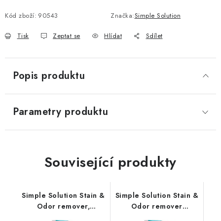
Měrná cena:
Kód zboží:
90543
Značka:
Simple Solution
Tisk
Zeptat se
Hlídat
Sdílet
Popis produktu
Parametry produktu
Související produkty
Simple Solution Stain &
Simple Solution Stain &
Odor remover,
Odor remover
odstraňovač skvrn a
EXTREME, odstraňovač