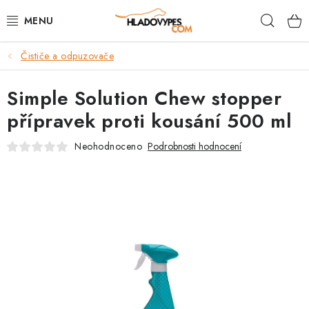
Přejít
Hleda
na
obsah
Čističe a odpuzovače
POTŘEBY PRO PSY
Simple Solution Chew stopper
TAMI PŘEPRAVNÍ BOXY
přípravek proti kousání 500 ml
SPORT SE PSEM
Neohodnoceno
Podrobnosti hodnocení
BACK ON TRACK
FAQ
VĚRNOSTNÍ PROGRAM
ZNAČKY