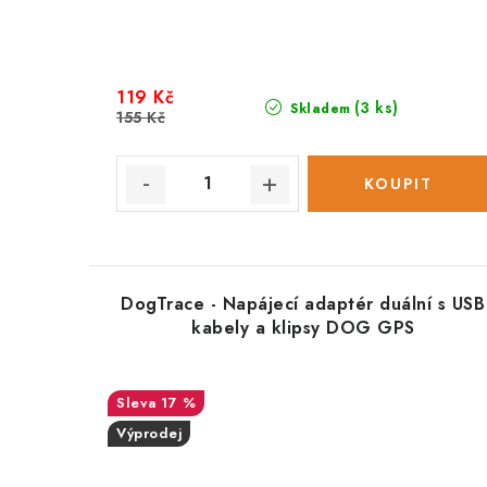
119 Kč
(3 ks)
Skladem
155 Kč
DogTrace - Napájecí adaptér duální s USB
kabely a klipsy DOG GPS
17 %
Výprodej