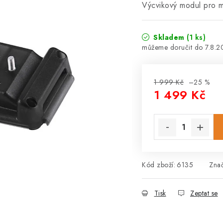
Výcvikový modul pro
Skladem
(1 ks)
7.8.
1 999 Kč
–25 %
1 499 Kč
Měrná cena:
Kód zboží:
6135
Zna
Tisk
Zeptat se