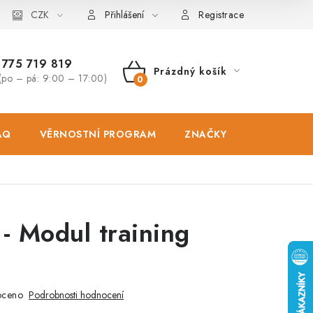
osobních údajů
CZK
Zásady použivání souboru cookies
Hodnocen
Přihlášení
Registrace
775 719 819
Prázdný košík
(po – pá: 9:00 – 17:00)
NÁKUPNÍ
KOŠÍK
AQ
VĚRNOSTNÍ PROGRAM
ZNAČKY
PRODEJNA
T
- Modul training
oceno
Podrobnosti hodnocení