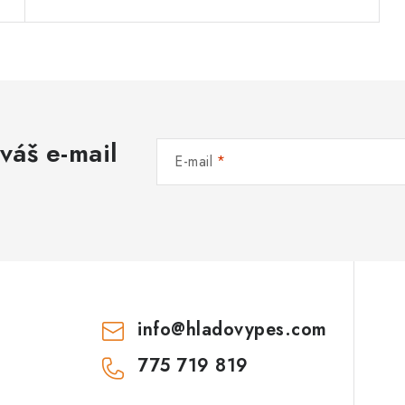
váš e-mail
E-mail
info
@
hladovypes.com
775 719 819