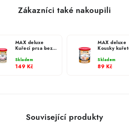
Zákazníci také nakoupili
MAX deluxe
MAX deluxe
Kuřecí prsa bez
Kousky kuřet
kosti; 800 g
mrkví; 800 g
Skladem
Skladem
149 Kč
89 Kč
Související produkty