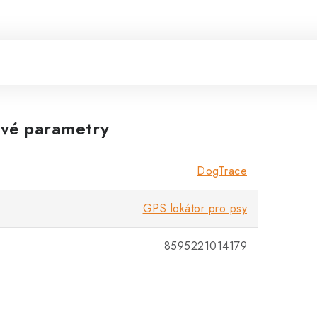
vé parametry
DogTrace
GPS lokátor pro psy
8595221014179