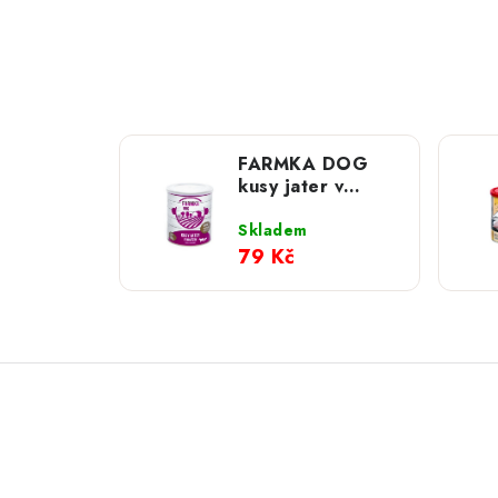
FARMKA DOG
kusy jater v
hovězím; 800 g
Skladem
79 Kč