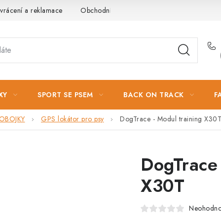
vrácení a reklamace
Obchodní podmínky
Podmínky ochrany 
XY
SPORT SE PSEM
BACK ON TRACK
F
 OBOJKY
GPS lokátor pro psy
DogTrace - Modul training X30
DogTrace 
X30T
Neohodn