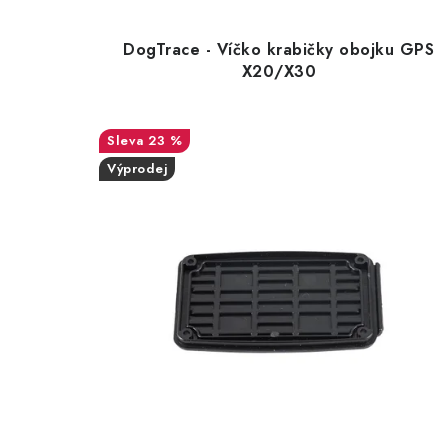
DogTrace - Víčko krabičky obojku GPS
X20/X30
23 %
Výprodej