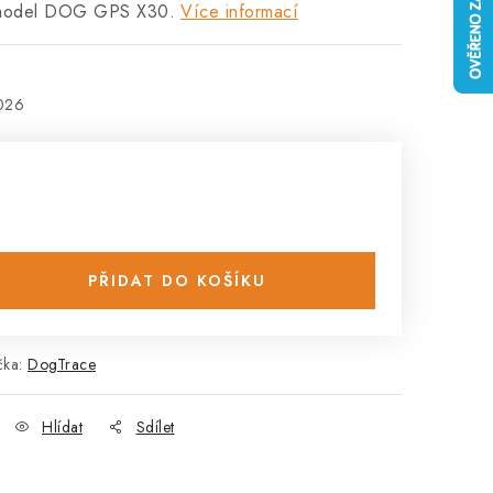
 model DOG GPS X30.
Více informací
2026
PŘIDAT DO KOŠÍKU
čka:
DogTrace
Hlídat
Sdílet