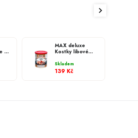
MAX deluxe
e s
Kostky libové
svaloviny s játry;
800 g
Skladem
139 Kč