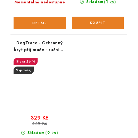
(1 ks)
Skladem
Momentálně nedostupné
DogTrace - Ochranný
kryt přijímače - ručního
zařízení GPS x30
26 %
Výprodej
329 Kč
449 Kč
(2 ks)
Skladem