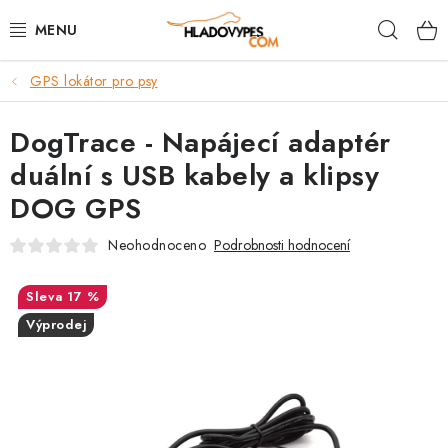
Přejít
Hleda
na
obsah
GPS lokátor pro psy
POTŘEBY PRO PSY
DogTrace - Napájecí adaptér
TAMI PŘEPRAVNÍ BOXY
duální s USB kabely a klipsy
SPORT SE PSEM
DOG GPS
BACK ON TRACK
Neohodnoceno
Podrobnosti hodnocení
FAQ
17 %
Výprodej
VĚRNOSTNÍ PROGRAM
ZNAČKY