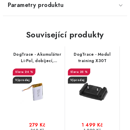
Parametry produktu
Související produkty
DogTrace - Akumulátor
DogTrace - Modul
Li-Pol, dobíjecí,
training X30T
1850mAh GPS
24 %
25 %
Výprodej
Výprodej
279 Kč
1 499 Kč