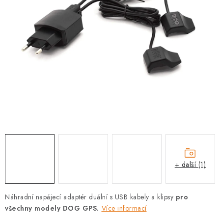
PRODEJNA
BLOG
SLUŽBY
VÝMĚNA, VRÁCENÍ A REKLAMACE
O nás
Kontakty
Doprava a platba
Výměna, vrácení a reklamace
Obchodní podmínky
Podmínky ochrany osobních údajů
Zásady použivání souboru cookies
Hodnocení obchodu
+ další (1)
FAQ
Náhradní napájecí adaptér duální s USB kabely a klipsy
pro
všechny modely DOG GPS.
Více informací