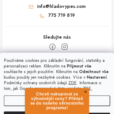
info
@
hladovypes.com
775 719 819
Z
Používáme cookies pro základní fungování, statistiky a
personalizaci reklam. Kliknutím na
Přijmout vše
á
souhlasíte s jejich použitím. Kliknutím na
Odmítnout vše
Informace
p
budou použity jen nezbytné cookies. Více v
Nastavení
.
a
Podmínky ochrany osobních údajů
ZDE
. Informace o
O nás
Služby
t
tom, jak Google zpracovává data, najdete
ZDE.
Kontakty
×
Chceš nakupovat za
í
PetExpert - pojištění psů
Doprava a platba
výhodnější ceny? Přihlaš
Nastavení
Pujčení paddleboardu a psí plovací vesty
se do našeho věrnostního
Výměna, vrácení a reklamace
programu!
Osobní odběr zboží - PRODEJNA