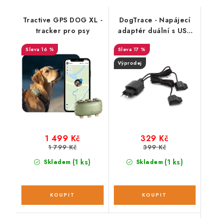
Tractive GPS DOG XL -
DogTrace - Napájecí
tracker pro psy
adaptér duální s USB
kabely a klipsy DOG
16 %
17 %
GPS
Výprodej
1 499 Kč
329 Kč
1 799 Kč
399 Kč
(1 ks)
(1 ks)
Skladem
Skladem