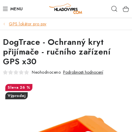
Přejít
Hleda
na
obsah
GPS lokátor pro psy
POTŘEBY PRO PSY
DogTrace - Ochranný kryt
TAMI PŘEPRAVNÍ BOXY
přijímače - ručního zařízení
SPORT SE PSEM
GPS x30
BACK ON TRACK
Neohodnoceno
Podrobnosti hodnocení
FAQ
26 %
Výprodej
VĚRNOSTNÍ PROGRAM
ZNAČKY