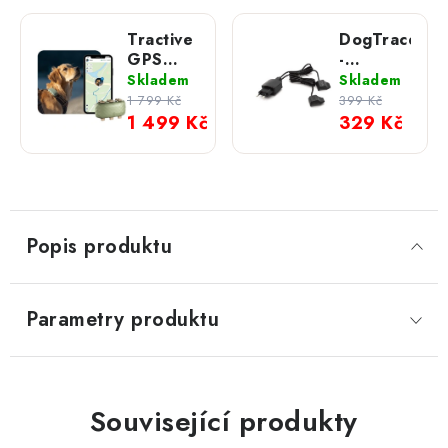
Tractive
DogTrace
GPS
-
DOG XL
Napájecí
Skladem
Skladem
- tracker
adaptér
1 799 Kč
399 Kč
pro psy
duální s
1 499 Kč
329 Kč
USB
kabely a
klipsy
DOG
GPS
Popis produktu
Parametry produktu
Související produkty