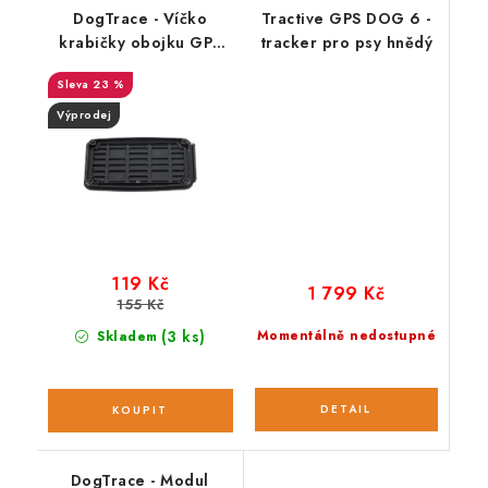
DogTrace - Víčko
Tractive GPS DOG 6 -
krabičky obojku GPS
tracker pro psy hnědý
X20/X30
23 %
Výprodej
119 Kč
1 799 Kč
155 Kč
(3 ks)
Momentálně nedostupné
Skladem
DogTrace - Modul