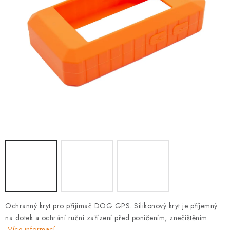
PRODEJNA
BLOG
SLUŽBY
VÝMĚNA, VRÁCENÍ A REKLAMACE
O nás
Kontakty
Doprava a platba
Výměna, vrácení a reklamace
Obchodní podmínky
Podmínky ochrany osobních údajů
Zásady použivání souboru cookies
Hodnocení obchodu
FAQ
Ochranný kryt pro přijímač DOG GPS. Silikonový kryt je příjemný
na dotek a ochrání ruční zařízení před poničením, znečištěním.
Více informací