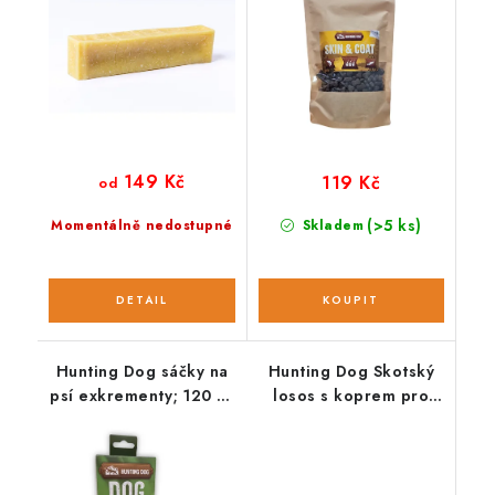
149 Kč
119 Kč
od
(>5 ks)
Momentálně nedostupné
Skladem
Hunting Dog sáčky na
Hunting Dog Skotský
psí exkrementy; 120 ks
losos s koprem pro
/ 8 rolí
malá plemena; vzorek
100 g