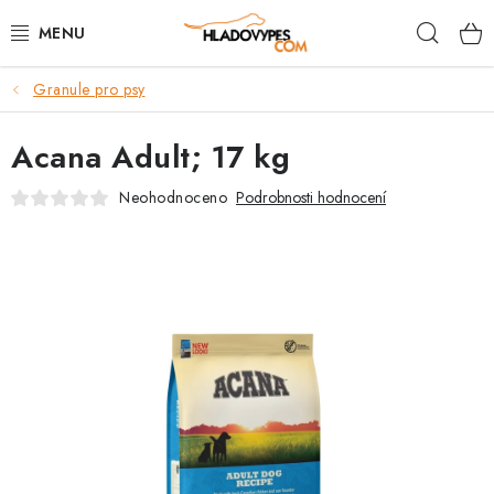
Přejít
Hleda
na
obsah
Granule pro psy
POTŘEBY PRO PSY
Acana Adult; 17 kg
TAMI PŘEPRAVNÍ BOXY
Neohodnoceno
Podrobnosti hodnocení
SPORT SE PSEM
BACK ON TRACK
FAQ
VĚRNOSTNÍ PROGRAM
ZNAČKY