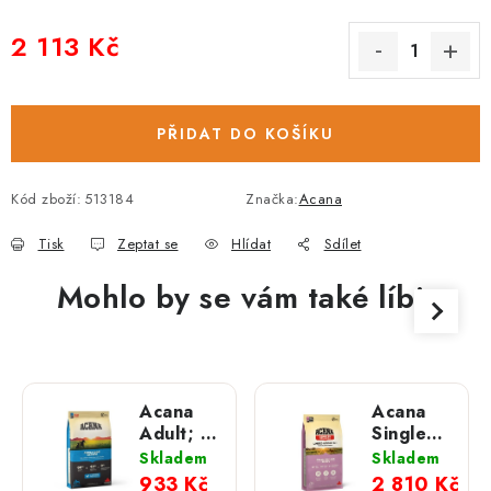
2 113 Kč
Měrná cena:
PŘIDAT DO KOŠÍKU
Kód zboží:
513184
Značka:
Acana
Tisk
Zeptat se
Hlídat
Sdílet
Mohlo by se vám také líbit
Acana
Acana
Adult; 6
Singles
kg
Grass-
Skladem
Skladem
Fed
933 Kč
2 810 Kč