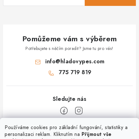
Pomůžeme vám s výběrem
Potřebujete s něčím poradit? Jsme tu pro vás!
info
@
hladovypes.com
775 719 819
Z
Používáme cookies pro základní fungování, statistiky a
personalizaci reklam. Kliknutím na
Přijmout vše
á