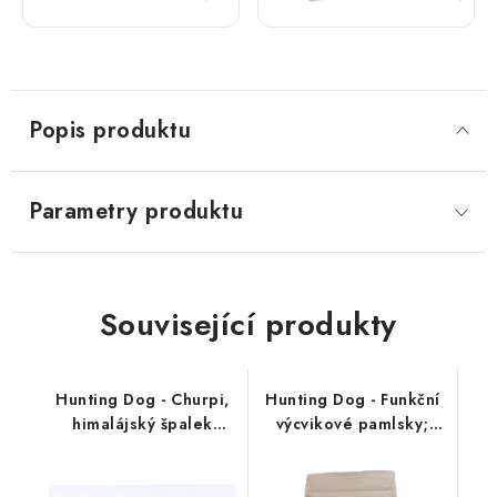
Lamb;
17 kg
Popis produktu
Parametry produktu
Související produkty
Hunting Dog - Churpi,
Hunting Dog - Funkční
himalájský špalek
výcvikové pamlsky;
přírodní
SKIN & COAT 250 g