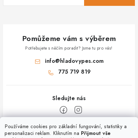
Pomůžeme vám s výběrem
Potřebujete s něčím poradit? Jsme tu pro vás!
info
@
hladovypes.com
775 719 819
Z
Používáme cookies pro základní fungování, statistiky a
personalizaci reklam. Kliknutím na
Přijmout vše
á