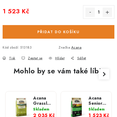
1 523 Kč
Měrná cena:
PŘIDAT DO KOŠÍKU
Kód zboží:
513183
Značka:
Acana
Tisk
Zeptat se
Hlídat
Sdílet
Mohlo by se vám také líbit
Acana
Acana
Grasslands;
Senior;
11,4 kg
11,4 kg
Skladem
Skladem
2 035 Kč
1 523 Kč