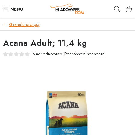
Přejít
Hleda
na
obsah
Granule pro psy
POTŘEBY PRO PSY
Acana Adult; 11,4 kg
TAMI PŘEPRAVNÍ BOXY
Neohodnoceno
Podrobnosti hodnocení
SPORT SE PSEM
BACK ON TRACK
FAQ
VĚRNOSTNÍ PROGRAM
ZNAČKY