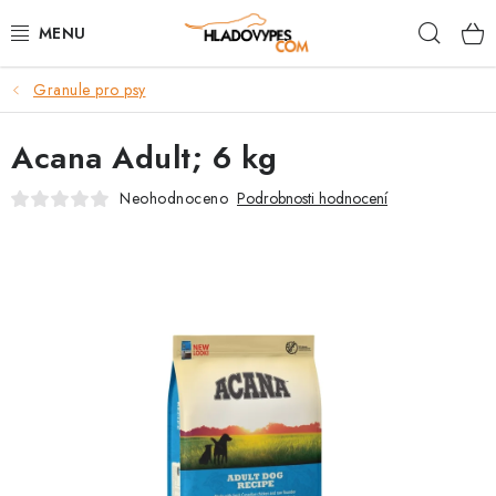
Přejít
Hleda
na
obsah
Granule pro psy
POTŘEBY PRO PSY
Acana Adult; 6 kg
TAMI PŘEPRAVNÍ BOXY
Neohodnoceno
Podrobnosti hodnocení
SPORT SE PSEM
BACK ON TRACK
FAQ
VĚRNOSTNÍ PROGRAM
ZNAČKY