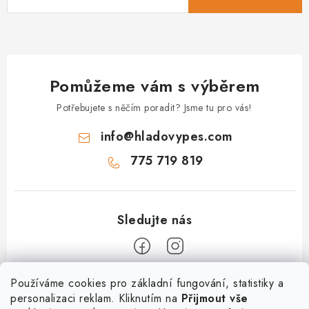
Pomůžeme vám s výběrem
Potřebujete s něčím poradit? Jsme tu pro vás!
info
@
hladovypes.com
775 719 819
Z
Používáme cookies pro základní fungování, statistiky a
personalizaci reklam. Kliknutím na
Přijmout vše
á