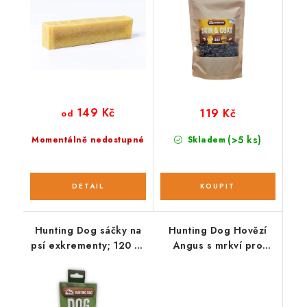
149 Kč
119 Kč
od
(>5 ks)
Momentálně nedostupné
Skladem
Hunting Dog sáčky na
Hunting Dog Hovězí
psí exkrementy; 120 ks
Angus s mrkví pro
/ 8 rolí
malá plemena; 2 kg