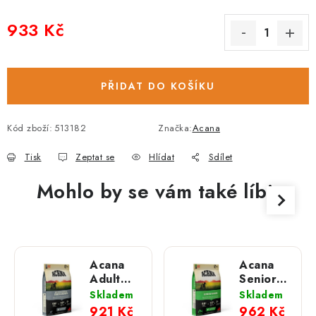
933 Kč
Měrná cena:
PŘIDAT DO KOŠÍKU
Kód zboží:
513182
Značka:
Acana
Tisk
Zeptat se
Hlídat
Sdílet
Mohlo by se vám také líbit
Acana
Acana
Adult
Senior;
Small
6 kg
Skladem
Skladem
Breed;
921 Kč
962 Kč