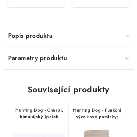
6 kg
Popis produktu
Parametry produktu
Související produkty
Hunting Dog - Churpi,
Hunting Dog - Funkční
himalájský špalek
výcvikové pamlsky;
přírodní
SKIN & COAT 250 g