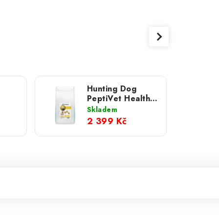
Hunting Dog
PeptiVet Healthy
 kg
Living; 10 kg
Skladem
2 399 Kč