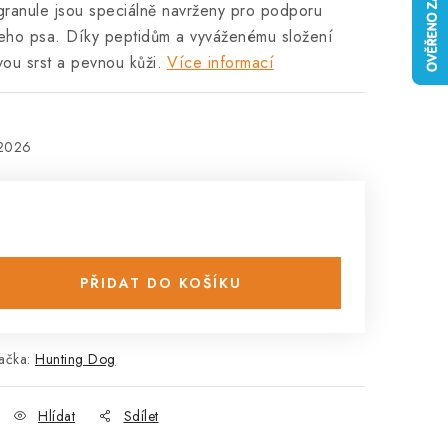
granule jsou speciálně navrženy pro podporu
ašeho psa. Díky peptidům a vyváženému složení
vou srst a pevnou kůži.
Více informací
.2026
PŘIDAT DO KOŠÍKU
ačka:
Hunting Dog
Hlídat
Sdílet