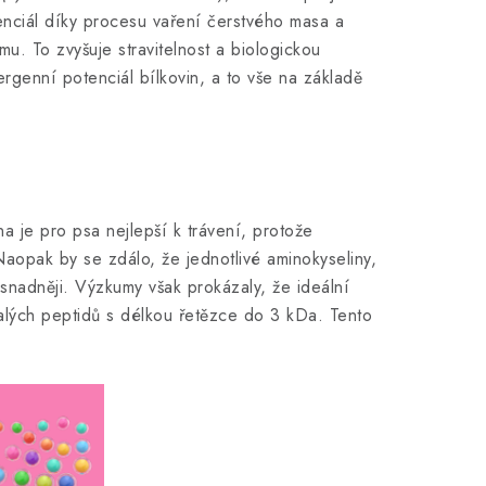
otenciál díky procesu vaření čerstvého masa a
u. To zvyšuje stravitelnost a biologickou
ergenní potenciál bílkovin, a to vše na základě
ina je pro psa nejlepší k trávení, protože
aopak by se zdálo, že jednotlivé aminokyseliny,
 snadněji. Výzkumy však prokázaly, že ideální
malých peptidů s délkou řetězce do 3 kDa. Tento