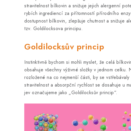
stravitelnost bílkovin a snižuje jejich alergenní p
rybích ingrediencí za přítomností přírodního enzym
dostupnost bílkovin, zlepšuje chutnost a snižuje al
tzv. Goldilocksova principu.
Goldilocksův princip
Instinktivně bychom si mohli myslet, že celá bílkov
obsahuje všechny výživné složky v jednom celku. N
rozložené na co nejmenší části, by se vstřebávaly
stravitelnost a absorpční rychlost se dosahuje u 
jev označujeme jako „Goldilocksův princip“.