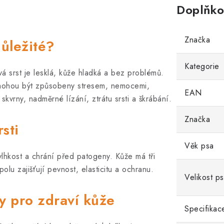
Doplňko
Značka
důležité?
Kategorie
á srst je lesklá, kůže hladká a bez problémů.
ohou být způsobeny stresem, nemocemi,
EAN
skvrny, nadměrné lízání, ztrátu srsti a škrábání.
Značka
sti
Věk psa
í vlhkost a chrání před patogeny. Kůže má tři
polu zajišťují pevnost, elasticitu a ochranu.
Velikost p
y pro zdraví kůže
Specifikac