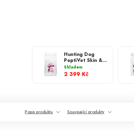
Hunting Dog
PeptiVet Skin &
Coat; 10 kg
Skladem
2 399 Kč
Popis produktu
Související produkty