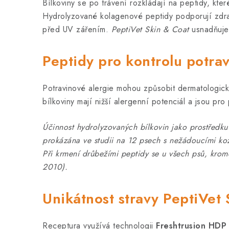
Bílkoviny se po trávení rozkládají na peptidy, kter
Hydrolyzované kolagenové peptidy podporují zdraví
před UV zářením.
PeptiVet Skin & Coat
usnadňuje 
Peptidy pro kontrolu potrav
Potravinové alergie mohou způsobit dermatologick
bílkoviny mají nižší alergenní potenciál a jsou pro 
Účinnost hydrolyzovaných bílkovin jako prostředku 
prokázána ve studii na 12 psech s nežádoucími k
Při krmení drůbežími peptidy se u všech psů, kromě 
2010).
Unikátnost stravy PeptiVet
Receptura využívá technologii
Freshtrusion HDP