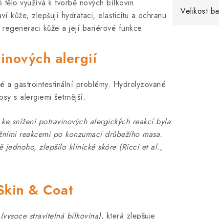
é tělo využívá k tvorbě nových bílkovin.
Velikost ba
 kůže, zlepšují hydrataci, elasticitu a ochranu
regeneraci kůže a její bariérové funkce.
inových alergií
é a gastrointestinální problémy. Hydrolyzované
psy s alergiemi šetrnější.
ke snížení potravinových alergických reakcí byla
ožními reakcemi po konzumaci drůbežího masa.
jednoho, zlepšilo klinické skóre (Ricci et al.,
 Skin & Coat
(vysoce stravitelná bílkovina)
, která zlepšuje