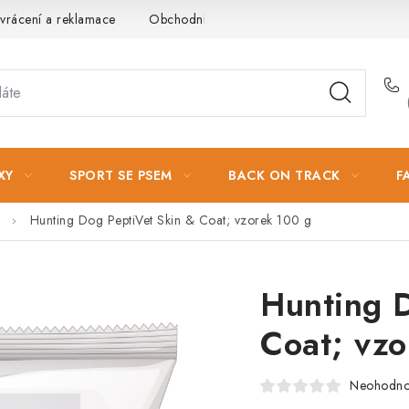
vrácení a reklamace
Obchodní podmínky
Podmínky ochrany 
XY
SPORT SE PSEM
BACK ON TRACK
F
Hunting Dog PeptiVet Skin & Coat; vzorek 100 g
Hunting 
Coat; vzo
Neohodn