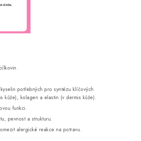
bílkovin.
okyselin potřebných pro syntézu klíčových
is kůže), kolagen a elastin (v dermis kůže).
ovou funkci.
itu, pevnost a strukturu.
 omezit alergické reakce na potravu.