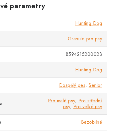
vé parametry
Hunting Dog
Granule pro psy
8594215200023
Hunting Dog
Dospělý pes
,
Senior
Pro malé psy
,
Pro střední
sa
psy
,
Pro velké psy
e
Bezobilné