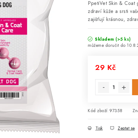
PpetiVet Skin & Coat 
zdraví kůže a srsti v
zajišťují krásnou, zdra
Skladem
(>5 ks)
10.8
29 Kč
Měrná cena:
Kód zboží:
97358
Zn
Tisk
Zeptat se