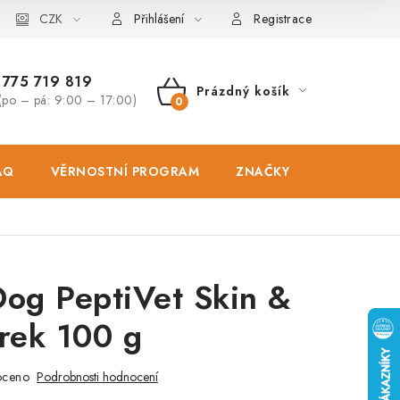
osobních údajů
CZK
Zásady použivání souboru cookies
Hodnocen
Přihlášení
Registrace
775 719 819
Prázdný košík
(po – pá: 9:00 – 17:00)
NÁKUPNÍ
KOŠÍK
AQ
VĚRNOSTNÍ PROGRAM
ZNAČKY
PRODEJNA
Dog PeptiVet Skin &
rek 100 g
oceno
Podrobnosti hodnocení