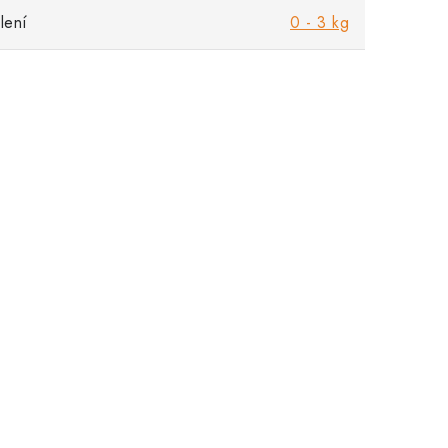
lení
0 - 3 kg