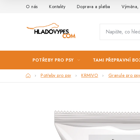
Přejít
O nás
Kontakty
Doprava a platba
Výměna, 
na
obsah
POTŘEBY PRO PSY
TAMI PŘEPRAVNÍ BO
Domů
Potřeby pro psy
KRMIVO
Granule pro psy