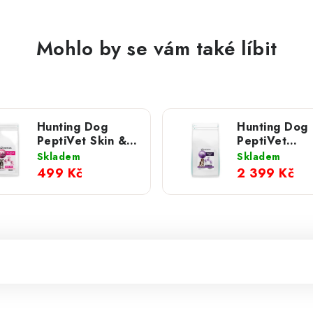
Mohlo by se vám také líbit
Hunting Dog
Hunting Dog
PeptiVet Skin &
PeptiVet
Coat; 1,5 kg
Digestive; 10
Skladem
Skladem
499 Kč
2 399 Kč