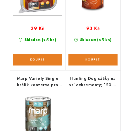
39 Kč
93 Kč
(>5 ks)
(>5 ks)
Skladem
Skladem
Marp Variety Single
Hunting Dog sáčky na
králík konzerva pro
psí exkrementy; 120 ks
psy; 400 g
/ 8 rolí