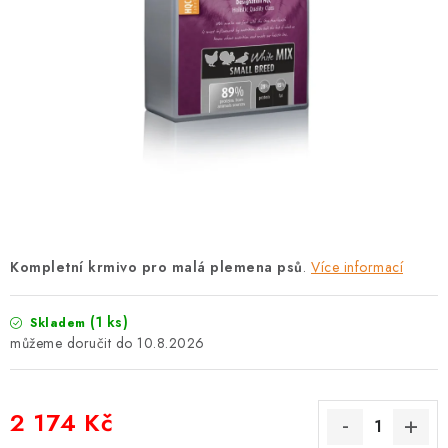
PRODEJNA
BLOG
SLUŽBY
VÝMĚNA, VRÁCENÍ A REKLAMACE
O nás
Kontakty
Doprava a platba
Výměna, vrácení a reklamace
Obchodní podmínky
Kompletní krmivo pro malá plemena psů
.
Více informací
Podmínky ochrany osobních údajů
Zásady použivání souboru cookies
Hodnocení obchodu
(1 ks)
Skladem
FAQ
10.8.2026
2 174 Kč
Měrná cena: