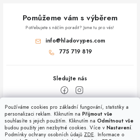
Pomůžeme vám s výběrem
Potřebujete s něčím poradit? Jsme tu pro vás!
info
@
hladovypes.com
775 719 819
Z
Používáme cookies pro základní fungování, statistiky a
personalizaci reklam. Kliknutím na
Přijmout vše
á
souhlasíte s jejich použitím. Kliknutím na
Odmítnout vše
Informace
p
budou použity jen nezbytné cookies. Více v
Nastavení
.
a
Podmínky ochrany osobních údajů
ZDE
. Informace o
O nás
Služby