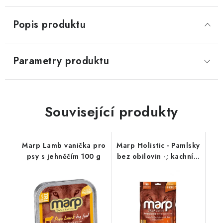
Popis produktu
Parametry produktu
Související produkty
Marp Lamb vanička pro
Marp Holistic - Pamlsky
psy s jehněčím 100 g
bez obilovin -; kachní s
kelpou 150 g