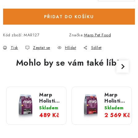
PŘIDAT DO KOŠÍKU
Kód zboží:
MAR127
Značka:
Marp Pet Food
Tisk
Zeptat se
Hlídat
Sdílet
Mohlo by se vám také líbit
Marp
Marp
Holistic
Holistic
White
Red Mix;
Skladem
Skladem
Mix
12 kg
489 Kč
2 569 Kč
Small
Breed;
2 kg