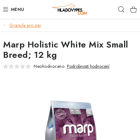
Přejít
Hleda
na
obsah
Granule pro psy
POTŘEBY PRO PSY
Marp Holistic White Mix Small
TAMI PŘEPRAVNÍ BOXY
Breed; 12 kg
SPORT SE PSEM
Neohodnoceno
Podrobnosti hodnocení
BACK ON TRACK
FAQ
VĚRNOSTNÍ PROGRAM
ZNAČKY