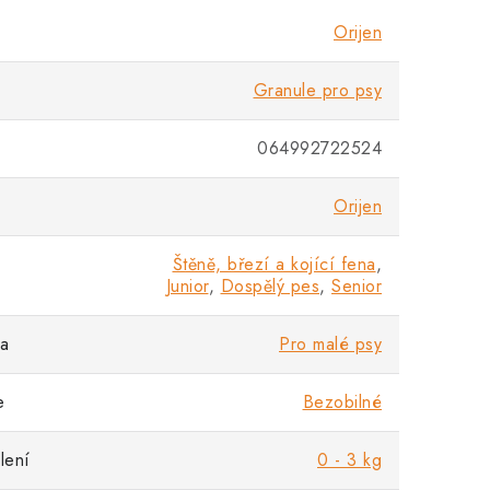
Orijen
Granule pro psy
064992722524
Orijen
Štěně, březí a kojící fena
,
Junior
,
Dospělý pes
,
Senior
sa
Pro malé psy
e
Bezobilné
lení
0 - 3 kg