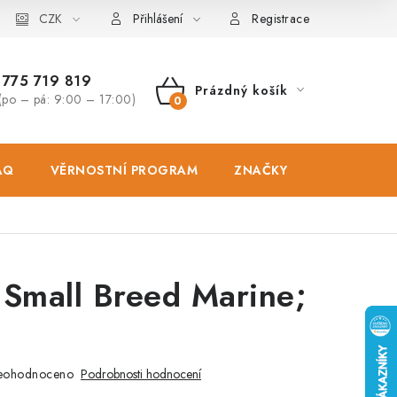
osobních údajů
CZK
Zásady použivání souboru cookies
Hodnocen
Přihlášení
Registrace
775 719 819
Prázdný košík
(po – pá: 9:00 – 17:00)
NÁKUPNÍ
KOŠÍK
AQ
VĚRNOSTNÍ PROGRAM
ZNAČKY
PRODEJNA
 Small Breed Marine;
eohodnoceno
Podrobnosti hodnocení