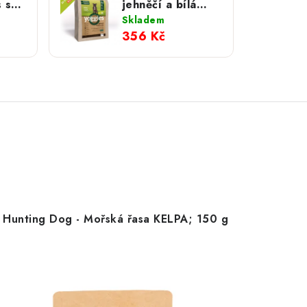
 s
jehněčí a bílá
lá
ryba; 2 kg
Skladem
g
356 Kč
Hunting Dog - Mořská řasa KELPA; 150 g