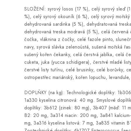
SLOŽENÍ: syrový losos (17 %), celý syrový sleď (16
%), celý syrový okouník (6 %), celý syrový mořský
dehydrovaná sardinka (5 %), dehydratovaná tresk
dehydrovaná treska modravá (5 %), celá červená č
čočka, vláknina z čočky, celé fazole pinto, slunečn
navy, syrová slávka zelenoústá, sušená mořská řas
sušený kořen čekanky, celá čerstvá jablka, celá če
cuketa, juka (yucca schidigera), čerstvé mladé lis
čerstvé listy tuřínu, celé brusinky, celé borůvky, 
ostropestřec mariánský, kořen lopuchu, levandule,
DOPLŇKY (na kg): Technologické doplňky: 1b306(i) 
1a330 kyselina citronová: 40 mg. Smyslové doplňk
doplňky: 3b612 (zinek: 80 mg), 3b407 (měď: 11 mg
B2: 20 mg, 3a314 niacin: 200 mg, 3a841 kalcium-
mg, 3a316 kyselina listová: 7 mg, 3a835 vitamin 
Zootechnické doplňky: 4b1707 Enterococcus fa