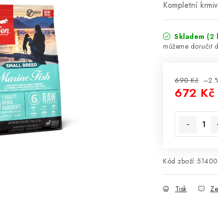
Kompletní krmi
Skladem
(2 
690 Kč
–2 
672 Kč
Měrná cena
Kód zboží:
51400
Tisk
Ze