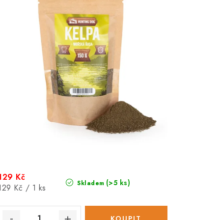
129 Kč
(>5 ks)
Skladem
Měrná
129 Kč / 1 ks
cena: