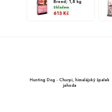
Breed; 1,8 kg
Skladem
613 Kč
Hunting Dog - Churpi, himalájský špalek
jahoda