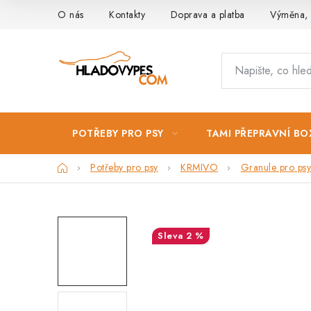
Přejít
O nás
Kontakty
Doprava a platba
Výměna, 
na
obsah
POTŘEBY PRO PSY
TAMI PŘEPRAVNÍ BO
Domů
Potřeby pro psy
KRMIVO
Granule pro psy
2 %