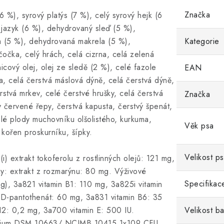
Značka
 %), syrový platýs (7 %), celý syrový hejk (6
 jazyk (6 %), dehydrovaný sleď (5 %),
a (5 %), dehydrovaná makrela (5 %),
Kategorie
očka, celý hrách, celá cizrna, celá zelená
icový olej, olej ze sledě (2 %), celé fazole
EAN
a, celá čerstvá máslová dýně, celá čerstvá dýně,
rstvá mrkev, celé čerstvé hrušky, celá čerstvá
Značka
ty červené řepy, čerstvá kapusta, čerstvý špenát,
celé plody muchovníku olšolistého, kurkuma,
Věk psa
 kořen proskurníku, šípky.
Velikost p
extrakt tokoferolu z rostlinných olejů: 121 mg,
y: extrakt z rozmarýnu: 80 mg. Výživové
Specifikac
), 3a821 vitamin B1: 110 mg, 3a825i vitamin
D-pantothenát: 60 mg, 3a831 vitamin B6: 35
B12: 0,2 mg, 3a700 vitamin E: 500 IU.
Velikost ba
ecium DSM 10663/ NCIMB 10415 1x109 CFU.