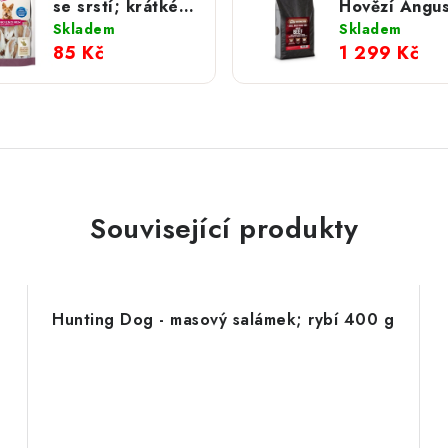
se srstí; krátké
Hovězí Angus
100 g
mrkví pro ma
Skladem
Skladem
plemena; 6 k
85 Kč
1 299 Kč
Související produkty
Hunting Dog - masový salámek; rybí 400 g