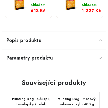
2 kg
6 kg
Skladem
Skladem
613 Kč
1 227 Kč
Popis produktu
Parametry produktu
Související produkty
Hunting Dog - Churpi,
Hunting Dog - masový
himalájský špalek
salámek; rybí 400 g