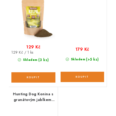
129 Kč
179 Kč
Měrná
129 Kč / 1 ks
cena:
(>5 ks)
Skladem
(3 ks)
Skladem
Hunting Dog Konina s
granátovým jablkem;
vzorek 100 g