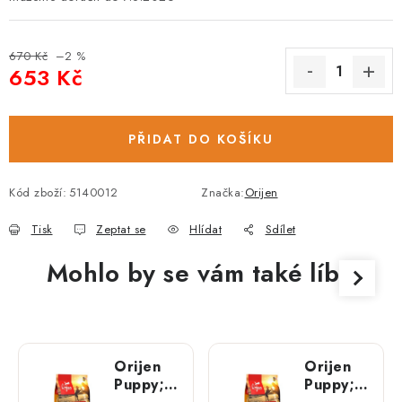
670 Kč
–2 %
653 Kč
Měrná cena:
PŘIDAT DO KOŠÍKU
Kód zboží:
5140012
Značka:
Orijen
Tisk
Zeptat se
Hlídat
Sdílet
Mohlo by se vám také líbit
Orijen
Orijen
Puppy;
Puppy;