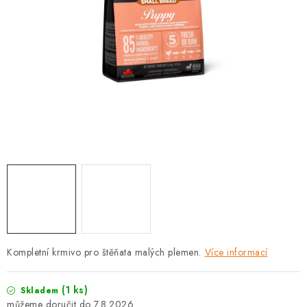
PRODEJNA
BLOG
SLUŽBY
VÝMĚNA, VRÁCENÍ A REKLAMACE
O nás
Kontakty
Doprava a platba
Výměna, vrácení a reklamace
Obchodní podmínky
Podmínky ochrany osobních údajů
Zásady použivání souboru cookies
Hodnocení obchodu
FAQ
Kompletní krmivo pro štěňata malých plemen.
Více informací
(1 ks)
Skladem
7.8.2026