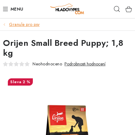
Přejít
Hleda
na
obsah
Granule pro psy
POTŘEBY PRO PSY
Orijen Small Breed Puppy; 1,8
TAMI PŘEPRAVNÍ BOXY
kg
SPORT SE PSEM
Neohodnoceno
Podrobnosti hodnocení
BACK ON TRACK
2 %
FAQ
VĚRNOSTNÍ PROGRAM
ZNAČKY