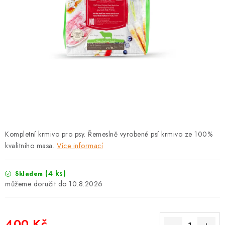
PRODEJNA
BLOG
SLUŽBY
VÝMĚNA, VRÁCENÍ A REKLAMACE
O nás
Kontakty
Doprava a platba
Výměna, vrácení a reklamace
Obchodní podmínky
Kompletní krmivo pro psy. Řemeslně vyrobené psí krmivo ze 100%
Podmínky ochrany osobních údajů
kvalitního masa.
Více informací
Zásady použivání souboru cookies
Hodnocení obchodu
FAQ
(4 ks)
Skladem
10.8.2026
400 Kč