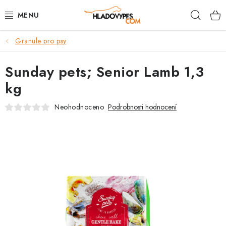
Přejít
Hleda
na
obsah
Granule pro psy
POTŘEBY PRO PSY
Sunday pets; Senior Lamb 1,3
TAMI PŘEPRAVNÍ BOXY
kg
SPORT SE PSEM
Neohodnoceno
Podrobnosti hodnocení
BACK ON TRACK
FAQ
VĚRNOSTNÍ PROGRAM
ZNAČKY