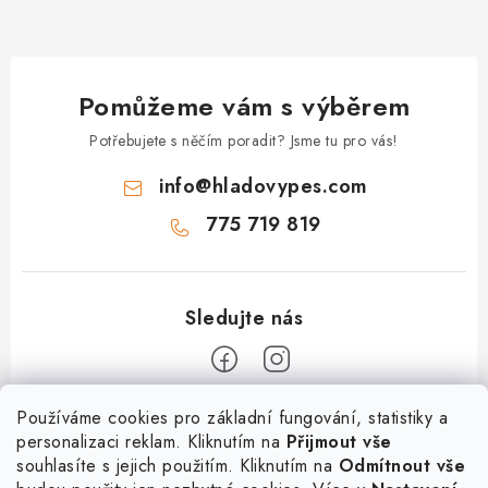
Pomůžeme vám s výběrem
Potřebujete s něčím poradit? Jsme tu pro vás!
info
@
hladovypes.com
775 719 819
Z
Používáme cookies pro základní fungování, statistiky a
personalizaci reklam. Kliknutím na
Přijmout vše
á
souhlasíte s jejich použitím. Kliknutím na
Odmítnout vše
Informace
p