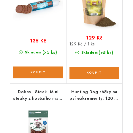
129 Kč
135 Kč
Měrná
129 Kč / 1 ks
cena:
(>5 ks)
Skladem
(>5 ks)
Skladem
Dokas - Steak- Mini
Hunting Dog sáčky na
steaky z hovězího masa
psí exkrementy; 120 ks
50 g
/ 8 rolí