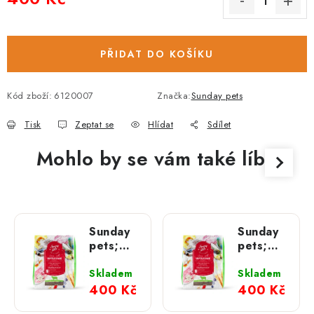
Měrná cena:
PŘIDAT DO KOŠÍKU
Kód zboží:
6120007
Značka:
Sunday pets
Tisk
Zeptat se
Hlídat
Sdílet
Mohlo by se vám také líbit
Sunday
Sunday
pets;
pets;
Adult
Puppy
Lamb
Lamb
Skladem
Skladem
1,3 kg
1,3 kg
400 Kč
400 Kč