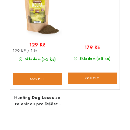
129 Kč
179 Kč
Měrná
129 Kč / 1 ks
cena:
(>5 ks)
Skladem
(>5 ks)
Skladem
Hunting Dog Losos se
zeleninou pro štěňata
velkých plemen; 2 kg