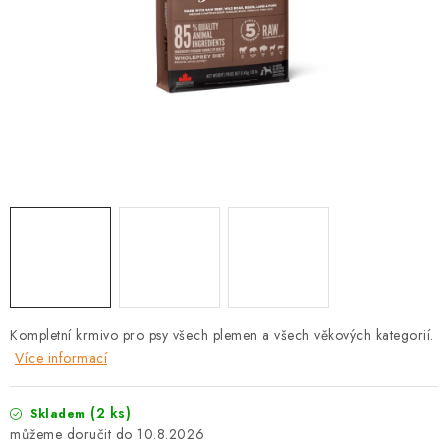
PRODEJNA
BLOG
SLUŽBY
VÝMĚNA, VRÁCENÍ A REKLAMACE
O nás
Kontakty
Doprava a platba
Výměna, vrácení a reklamace
Obchodní podmínky
Podmínky ochrany osobních údajů
Zásady použivání souboru cookies
Hodnocení obchodu
Kompletní krmivo pro psy všech plemen a všech věkových kategorií.
FAQ
Více informací
(2 ks)
Skladem
10.8.2026