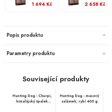
kg
11,4 kg
1 694 Kč
2 658 Kč
Popis produktu
Parametry produktu
Související produkty
Hunting Dog - Churpi,
Hunting Dog - masový
himalájský špalek
salámek; rybí 400 g
jahoda