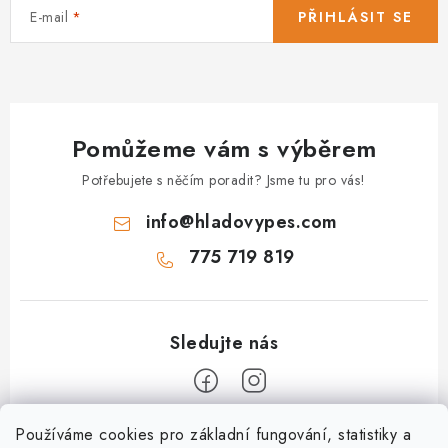
E-mail
PŘIHLÁSIT SE
Pomůžeme vám s výběrem
Potřebujete s něčím poradit? Jsme tu pro vás!
info
@
hladovypes.com
775 719 819
Z
Používáme cookies pro základní fungování, statistiky a