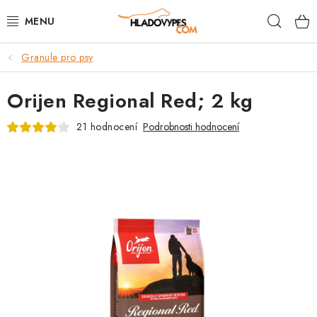
Přejít
Hleda
na
obsah
Granule pro psy
POTŘEBY PRO PSY
Orijen Regional Red; 2 kg
TAMI PŘEPRAVNÍ BOXY
21 hodnocení
Podrobnosti hodnocení
SPORT SE PSEM
BACK ON TRACK
FAQ
VĚRNOSTNÍ PROGRAM
ZNAČKY