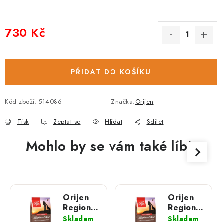
730 Kč
Měrná cena:
PŘIDAT DO KOŠÍKU
Kód zboží:
514086
Značka:
Orijen
Tisk
Zeptat se
Hlídat
Sdílet
Mohlo by se vám také líbit
Orijen
Orijen
Regional
Regional
Red; 6
Red;
Skladem
Skladem