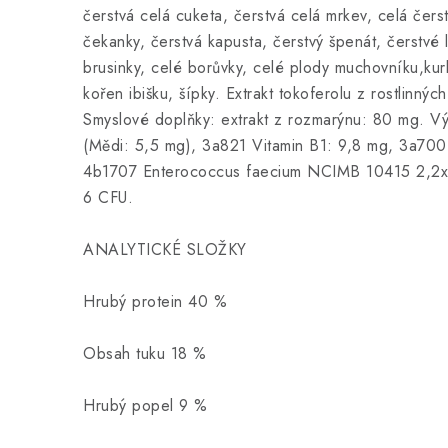
čerstvá celá cuketa, čerstvá celá mrkev, celá čerst
čekanky, čerstvá kapusta, čerstvý špenát, čerstvé li
brusinky, celé borůvky, celé plody muchovníku,kur
kořen ibišku, šípky. Extrakt tokoferolu z rostlinnýc
Smyslové doplňky: extrakt z rozmarýnu: 80 mg. V
(Mědi: 5,5 mg), 3a821 Vitamin B1: 9,8 mg, 3a700 
4b1707 Enterococcus faecium NCIMB 10415 2,2
6 CFU.
ANALYTICKÉ SLOŽKY
Hrubý protein 40 %
Obsah tuku 18 %
Hrubý popel 9 %