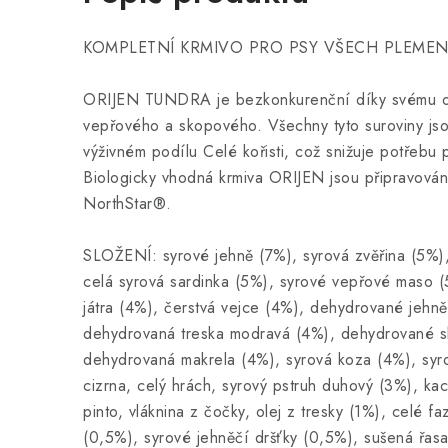
KOMPLETNÍ KRMIVO PRO PSY VŠECH PLEMEN
ORIJEN TUNDRA je bezkonkurenční díky svému obs
vepřového a skopového. Všechny tyto suroviny js
výživném podílu Celé kořisti, což snižuje potřebu 
Biologicky vhodná krmiva ORIJEN jsou připravová
NorthStar®.
SLOŽENÍ: syrové jehně (7%), syrová zvěřina (5%),
celá syrová sardinka (5%), syrové vepřové maso (5
játra (4%), čerstvá vejce (4%), dehydrované jehn
dehydrovaná treska modravá (4%), dehydrované s
dehydrovaná makrela (4%), syrová koza (4%), syro
cizrna, celý hrách, syrový pstruh duhový (3%), ka
pinto, vláknina z čočky, olej z tresky (1%), celé f
(0,5%), syrové jehněčí dršťky (0,5%), sušená řasa