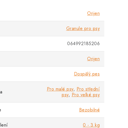
Orijen
Granule pro psy
064992185206
Orijen
Dospělý pes
Pro malé psy
,
Pro střední
sa
psy
,
Pro velké psy
e
Bezobilné
lení
0 - 3 kg