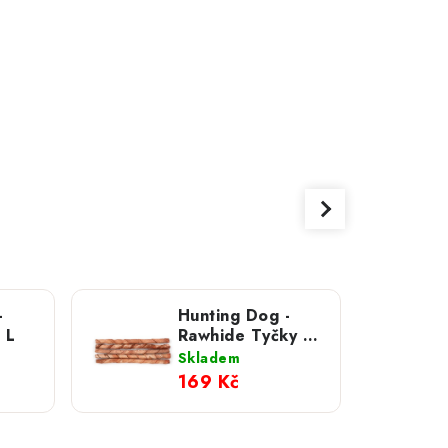
-
Hunting Dog -
 L
Rawhide Tyčky z
hovězí kůže;
Skladem
jehněčí S
169 Kč