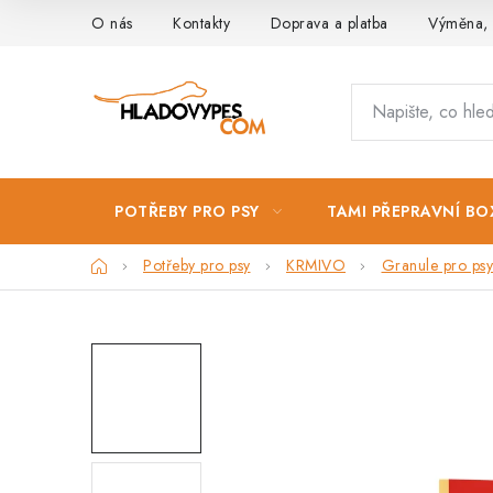
Přejít
O nás
Kontakty
Doprava a platba
Výměna, 
na
obsah
POTŘEBY PRO PSY
TAMI PŘEPRAVNÍ BO
Domů
Potřeby pro psy
KRMIVO
Granule pro psy