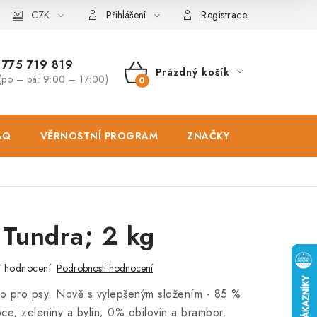
osobních údajů
CZK
Zásady použivání souboru cookies
Hodnocen
Přihlášení
Registrace
775 719 819
Prázdný košík
(po – pá: 9:00 – 17:00)
NÁKUPNÍ
KOŠÍK
AQ
VĚRNOSTNÍ PROGRAM
ZNAČKY
PRODEJNA
 Tundra; 2 kg
 hodnocení
Podrobnosti hodnocení
vo pro psy. Nově s vylepšeným složením - 85 %
e, zeleniny a bylin; 0% obilovin a brambor.