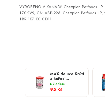
VYROBENO V KANADĚ Champion Petfoods LP, 26
T7X 2V9, CA: ABP-226. Champion Petfoods LP, 95
TBR 1K7, EC CD11.
MAX deluxe Krůtí
a kuřecí
svalovina; 400 g
Skladem
95 Kč