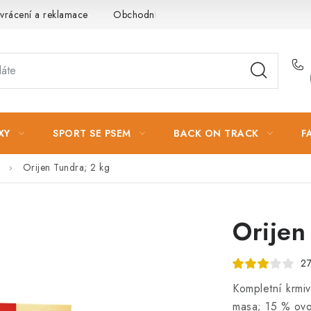
vrácení a reklamace
Obchodní podmínky
Podmínky ochrany 
XY
SPORT SE PSEM
BACK ON TRACK
F
Orijen Tundra; 2 kg
Orijen
27
Kompletní krmi
masa; 15 % ovoc