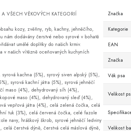
Značka
 A VŠECH VĚKOVÝCH KATEGORIÍ
ahu kozy, zvěřiny, ryb, kachny, jehněčího,
Kategorie
ou nám dodávány čerstvé nebo syrové v bohatě
přidávat umělé doplňky do našich krmiv.
EAN
na v našich vítězně oceňovaných kuchyních
Značka
 syrová kachna (5%), syrový siven alpský (5%),
Věk psa
%), syrová kachní játra (5%), syrová jehněčí
ěčí maso (4%), dehydrovaný síh (4%),
Velikost p
kopové maso (4%), dehydrovaný sleď (4%),
vá vepřová játra (4%), celá zelená čočka, celá
Specifikac
chní tuk (3%), celá červená čočka, celé fazole
azole navy, hráškový škrob, syrové jehněčí ledviny
, celá čerstvá dýně, čerstvá celá máslová dýně,
Velikost ba