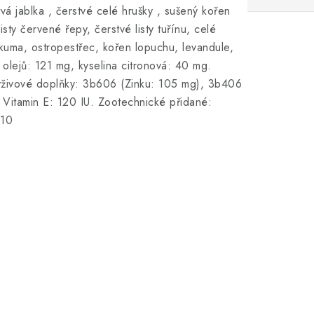
vá jablka , čerstvé celé hrušky , sušený kořen
sty červené řepy, čerstvé listy tuřínu, celé
kuma, ostropestřec, kořen lopuchu, levandule,
h olejů: 121 mg, kyselina citronová: 40 mg.
ýživové doplňky: 3b606 (Zinku: 105 mg), 3b406
Vitamin E: 120 IU. Zootechnické přidané:
x10