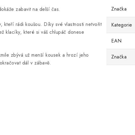
Značka
okáže zabavit na delší čas.
 kteří rádi koušou. Díky své vlastnosti netvořit
Kategorie
ež klacíky, které si váš chlupáč donese
EAN
ile zbývá už menší kousek a hrozí jeho
Značka
okračovat dál v zábavě.