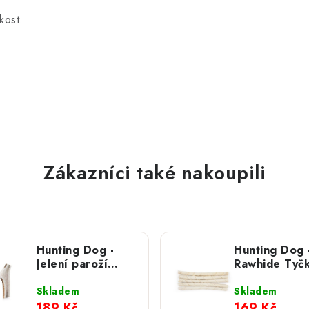
ikost.
Zákazníci také nakoupili
Hunting Dog -
Hunting Dog 
Jelení paroží
Rawhide Tyčk
půlené; S
hovězí kůže;
přírodní S
Skladem
Skladem
189 Kč
169 Kč