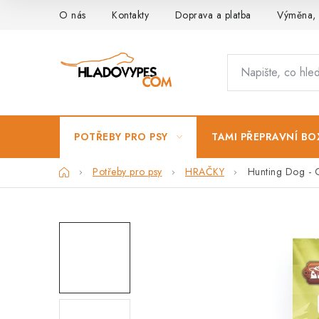
Přejít
O nás
Kontakty
Doprava a platba
Výměna, 
na
obsah
POTŘEBY PRO PSY
TAMI PŘEPRAVNÍ BO
Domů
Potřeby pro psy
HRAČKY
Hunting Dog - O