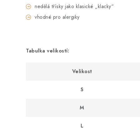
nedělá třísky jako klasické „klacky“
vhodné pro alergiky
Tabulka velikostí:
Velikost
S
M
L