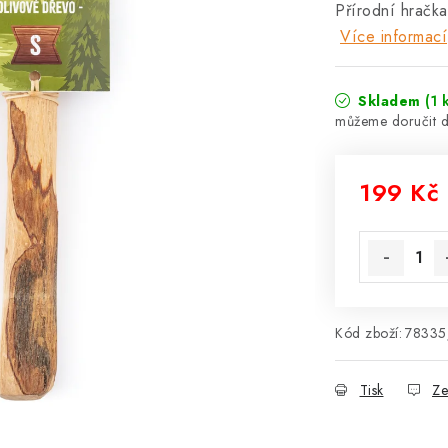
Přírodní hračka
Více informací
Skladem
(1 
199 Kč
Měrná cena
Kód zboží:
78335
Tisk
Ze