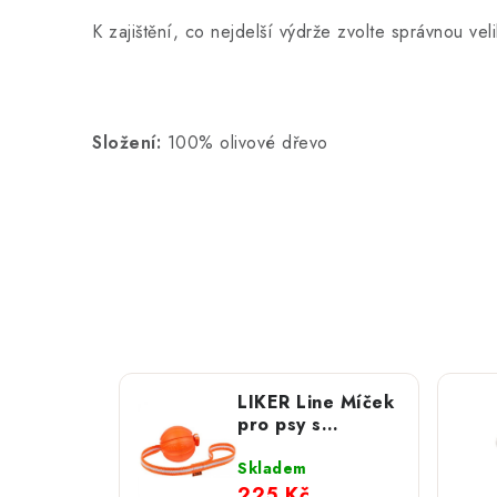
K zajištění, co nejdelší výdrže zvolte správnou vel
Složení:
100% olivové dřevo
LIKER Line Míček
pro psy s
popruhem; 7 cm
Skladem
225 Kč