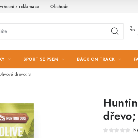
vrácení a reklamace
Obchodní podmínky
Podmínky ochrany 
XY
SPORT SE PSEM
BACK ON TRACK
F
livové dřevo; S
Huntin
dřevo;
N