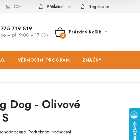
osobních údajů
CZK
Zásady použivání souboru cookies
Hodnocen
Přihlášení
Registrace
775 719 819
Prázdný košík
(po – pá: 9:00 – 17:00)
NÁKUPNÍ
KOŠÍK
AQ
VĚRNOSTNÍ PROGRAM
ZNAČKY
PRODEJNA
g Dog - Olivové
 S
eohodnoceno
Podrobnosti hodnocení