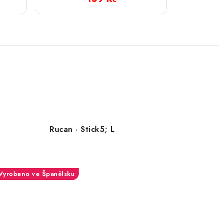
Rucan - Stick5; L
Vyrobeno ve Španělsku