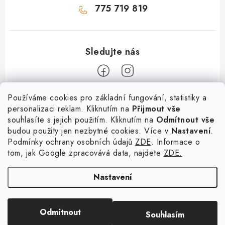
775 719 819
Z
Používáme cookies pro základní fungování, statistiky a
personalizaci reklam. Kliknutím na
Přijmout vše
á
souhlasíte s jejich použitím. Kliknutím na
Odmítnout vše
Informace
p
budou použity jen nezbytné cookies. Více v
Nastavení
.
a
Podmínky ochrany osobních údajů
ZDE
. Informace o
O nás
Služby
t
tom, jak Google zpracovává data, najdete
ZDE.
Kontakty
×
Chceš nakupovat za
í
PetExpert - pojištění psů
Doprava a platba
výhodnější ceny? Přihlaš
Nastavení
Pujčení paddleboardu a psí plovací vesty
se do našeho věrnostního
Výměna, vrácení a reklamace
programu!
Osobní odběr zboží - PRODEJNA
Obchodní podmínky
Copyright 2026
hladovypes.com
. Všechna práva vyhrazena.
Upravit nastavení
KLIKNI ZDE
Odmítnout
Souhlasím
cookies
Podmínky ochrany osobních údajů
registruj se a ušetři