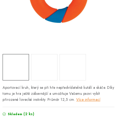
PRODEJNA
BLOG
SLUŽBY
VÝMĚNA, VRÁCENÍ A REKLAMACE
O nás
Kontakty
Doprava a platba
Výměna, vrácení a reklamace
Obchodní podmínky
Podmínky ochrany osobních údajů
Zásady použivání souboru cookies
Hodnocení obchodu
Aportovací kruh, který se při hře nepředvídatelně kutálí a skáče. Díky
FAQ
tomu je hra ještě zábavnější a umožňuje Vašemu psovi vybít
přirozené lovecké instinkty. Průměr 12,5 cm.
Více informací
(2 ks)
Skladem