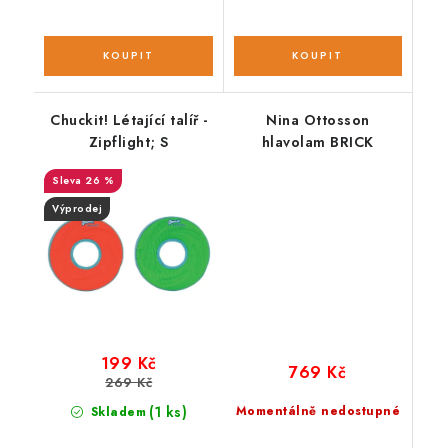
Chuckit! Létající talíř -
Nina Ottosson
Zipflight; S
hlavolam BRICK
26 %
Výprodej
199 Kč
769 Kč
269 Kč
(1 ks)
Momentálně nedostupné
Skladem