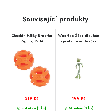
Související produkty
Chuckit! Míčky Breathe
Wooffee Žába dlouhán
Right -; 2x M
- přetahovací hračka
319 Kč
199 Kč
(1 ks)
(3 ks)
Skladem
Skladem