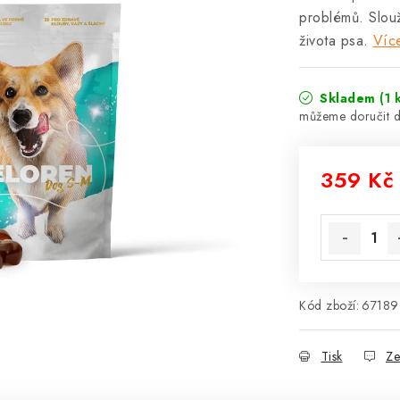
problémů. Slouž
života psa.
Víc
Skladem
(1 
359 Kč
Měrná cena
Kód zboží:
67189
Tisk
Ze