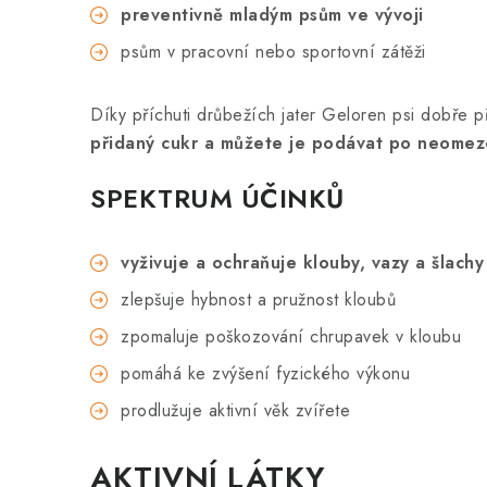
preventivně mladým psům ve vývoji
psům v pracovní nebo sportovní zátěži
Díky příchuti drůbežích jater Geloren psi dobře při
přidaný cukr a můžete je podávat po neome
SPEKTRUM ÚČINKŮ
vyživuje a ochraňuje klouby, vazy a šlachy
zlepšuje hybnost a pružnost kloubů
zpomaluje poškozování chrupavek v kloubu
pomáhá ke zvýšení fyzického výkonu
prodlužuje aktivní věk zvířete
AKTIVNÍ LÁTKY