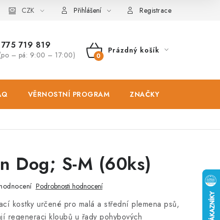
osobních údajů
CZK
Zásady použivání souboru cookies
Hodnocen
Přihlášení
Registrace
775 719 819
Prázdný košík
(po – pá: 9:00 – 17:00)
NÁKUPNÍ
KOŠÍK
AQ
VĚRNOSTNÍ PROGRAM
ZNAČKY
PRODEJNA
n Dog; S-M (60ks)
hodnocení
Podrobnosti hodnocení
cí kostky určené pro malá a střední plemena psů,
jí regeneraci kloubů u řady pohybových