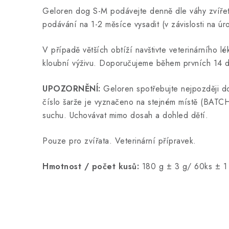
Geloren dog S-M podávejte denně dle váhy zvíře
podávání na 1-2 měsíce vysadit (v závislosti na ú
V případě větších obtíží navštivte veterinárního l
kloubní výživu. Doporučujeme během prvních 14 d
UPOZORNĚNÍ:
Geloren spotřebujte nejpozději d
číslo šarže je vyznačeno na stejném místě (BATCH
suchu. Uchovávat mimo dosah a dohled dětí.
Pouze pro zvířata. Veterinární přípravek.
Hmotnost / počet kusů:
180 g ± 3 g/ 60ks ± 1