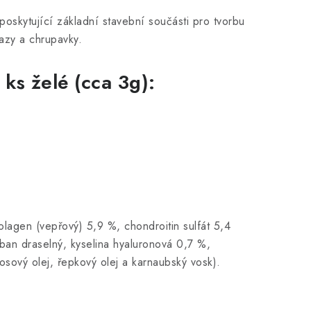
poskytující základní stavební součásti pro tvorbu
vazy a chrupavky.
ks želé (cca 3g):
lagen (vepřový) 5,9 %, chondroitin sulfát 5,4
orban draselný, kyselina hyaluronová 0,7 %,
osový olej, řepkový olej a karnaubský vosk).