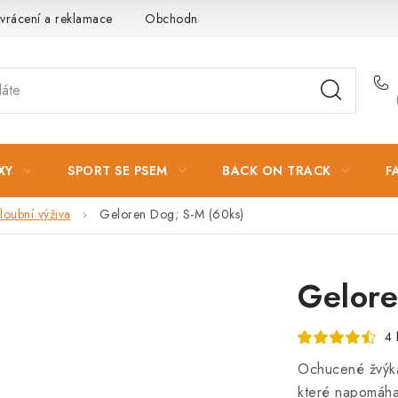
vrácení a reklamace
Obchodní podmínky
Podmínky ochrany 
XY
SPORT SE PSEM
BACK ON TRACK
F
loubní výživa
Geloren Dog; S-M (60ks)
Gelore
4 
Ochucené žvýka
které napomáha