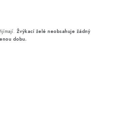
jímají.
Žvýkací želé neobsahuje žádný
zenou dobu.