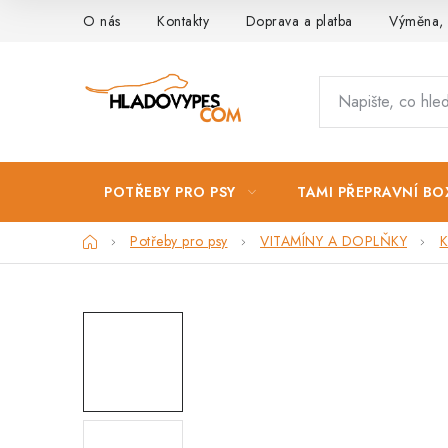
Přejít
O nás
Kontakty
Doprava a platba
Výměna, 
na
obsah
POTŘEBY PRO PSY
TAMI PŘEPRAVNÍ BO
Domů
Potřeby pro psy
VITAMÍNY A DOPLŇKY
K