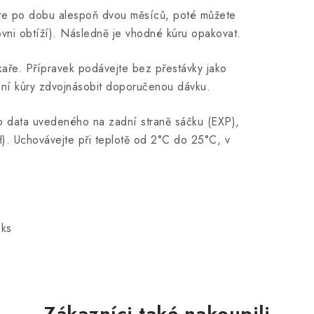
te po dobu alespoň dvou měsíců, poté můžete
rovni obtíží). Následně je vhodné kúru opakovat.
ékaře. Přípravek podávejte bez přestávky jako
ní kúry zdvojnásobit doporučenou dávku.
o data uvedeného na zadní straně sáčku (EXP),
). Uchovávejte při teplotě od 2°C do 25°C, v
 ks
Zákazníci také nakoupili