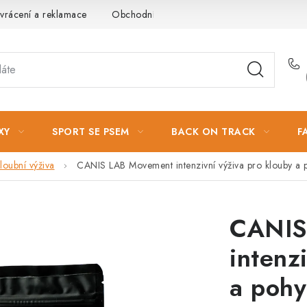
vrácení a reklamace
Obchodní podmínky
Podmínky ochrany 
XY
SPORT SE PSEM
BACK ON TRACK
F
loubní výživa
CANIS LAB Movement intenzivní výživa pro klouby a
CANIS
intenz
a poh