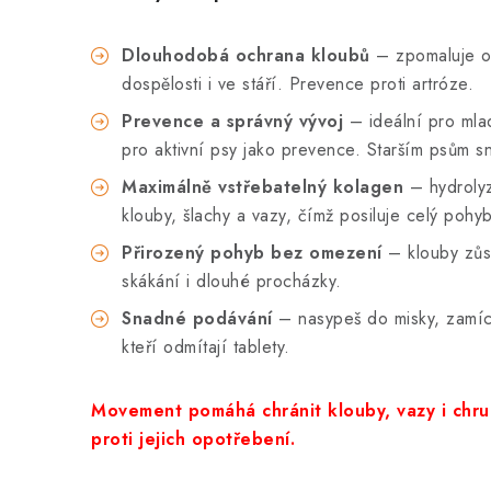
Dlouhodobá ochrana kloubů
– zpomaluje o
dospělosti i ve stáří. Prevence proti artróze.
Prevence a správný vývoj
– ideální pro mla
pro aktivní psy jako prevence. Starším psům sn
Maximálně vstřebatelný kolagen
– hydrolyz
klouby, šlachy a vazy, čímž posiluje celý pohy
Přirozený pohyb bez omezení
– klouby zůst
skákání i dlouhé procházky.
Snadné podávání
– nasypeš do misky, zamích
kteří odmítají tablety.
Movement pomáhá chránit klouby, vazy i chr
proti jejich opotřebení.