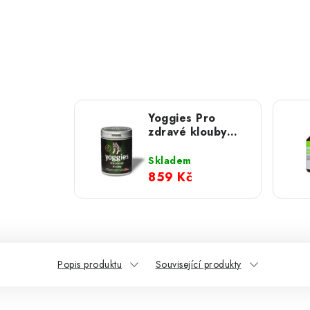
Yoggies Pro
zdravé klouby
500g (peletky)
Skladem
859 Kč
Popis produktu
Související produkty