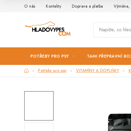
Přejít
O nás
Kontakty
Doprava a platba
Výměna, 
na
obsah
POTŘEBY PRO PSY
TAMI PŘEPRAVNÍ BO
Domů
Potřeby pro psy
VITAMÍNY A DOPLŇKY
K