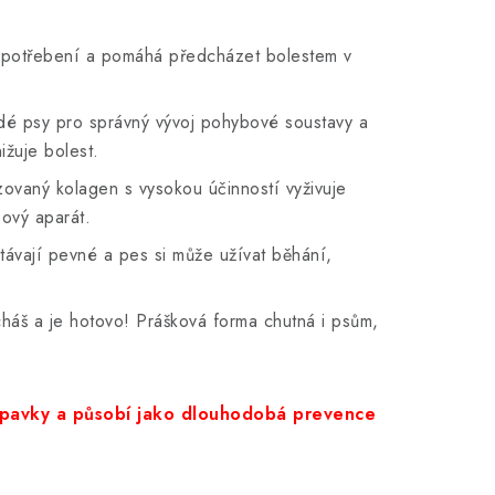
potřebení a pomáhá předcházet bolestem v
dé psy pro správný vývoj pohybové soustavy a
ižuje bolest.
ovaný kolagen s vysokou účinností vyživuje
bový aparát.
ávají pevné a pes si může užívat běhání,
áš a je hotovo! Prášková forma chutná i psům,
upavky a působí jako dlouhodobá prevence