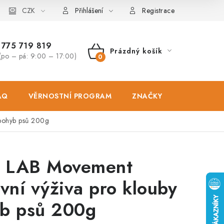
osobních údajů
CZK
Zásady použivání souboru cookies
Hodnocen
Přihlášení
Registrace
775 719 819
Prázdný košík
(po – pá: 9:00 – 17:00)
NÁKUPNÍ
KOŠÍK
AQ
VĚRNOSTNÍ PROGRAM
ZNAČKY
PRODEJNA
 pohyb psů 200g
 LAB Movement
ivní výživa pro klouby
yb psů 200g