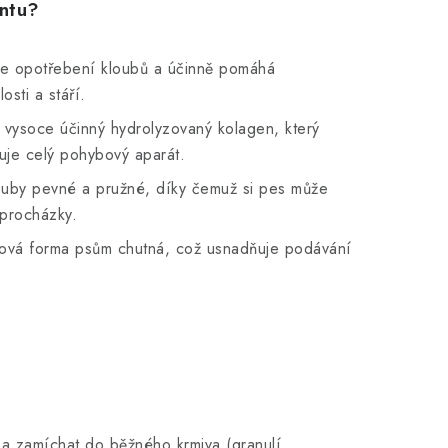
entu?
e opotřebení kloubů a účinně pomáhá
sti a stáří.
vysoce účinný hydrolyzovaný kolagen, který
iluje celý pohybový aparát.
ouby pevné a pružné, díky čemuž si pes může
 procházky.
ová forma psům chutná, což usnadňuje podávání
a zamíchat do běžného krmiva (granulí,