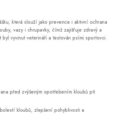
šku, která slouží jako prevence i aktivní ochrana
ouby, vazy i chrupavky, čímž zajišťuje zdravý a
byl vyvinut veterináři a testován psími sportovci.
rana před zvýšeným opotřebením kloubů při
bolestí kloubů, zlepšení pohyblivosti a