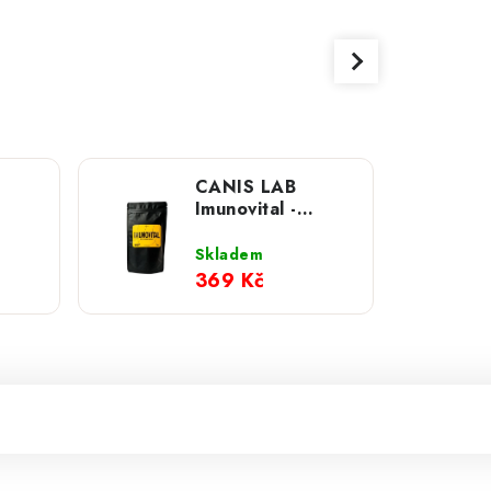
CANIS LAB
Imunovital -
0g
multivitamin pro
psy; 200g
Skladem
369 Kč