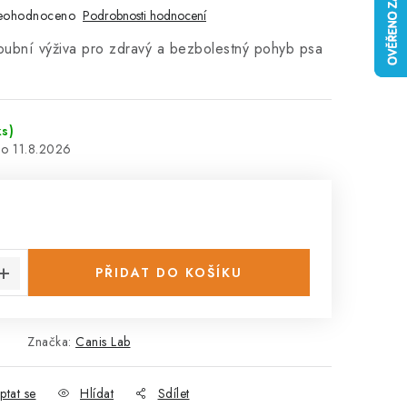
eohodnoceno
Podrobnosti hodnocení
ubní výživa pro zdravý a bezbolestný pohyb psa
ks)
11.8.2026
:
PŘIDAT DO KOŠÍKU
Značka:
Canis Lab
ptat se
Hlídat
Sdílet