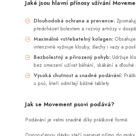
Jaké jsou hlavní přínosy užívání Movem
Dlouhodobá ochrana a prevence:
Zpomaluj
předcházet bolestem a rozvoji artrózy v dospělo
Maximálně vstřebatelný kolagen:
Obsahuje 
intenzivně vyživuje klouby, šlachy i vazy a pos
Bezbolestný a přirozený pohyb:
Udržuje kl
bez omezení užívat běhání, skákání a dlouhé
Vysoká chutnost a snadné podávání:
Prášk
u psů, kteří odmítají běžné tablety.
Jak se Movement psovi podává?
Podávání je velmi snadné díky práškové formě.
Doporučenou dávku stačí nasypat přímo do misky 