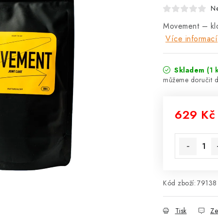
N
Movement – klo
Více informací
Skladem
(1 
629 Kč
Měrná cena
Kód zboží:
79138
Tisk
Ze