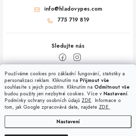
info
@
hladovypes.com
775 719 819
Z
Používáme cookies pro základní fungování, statistiky a
personalizaci reklam. Kliknutím na
Přijmout vše
á
souhlasíte s jejich použitím. Kliknutím na
Odmítnout vše
Informace
p
budou použity jen nezbytné cookies. Více v
Nastavení
.
a
Podmínky ochrany osobních údajů
ZDE
. Informace o
O nás
Služby
t
tom, jak Google zpracovává data, najdete
ZDE.
Kontakty
×
Chceš nakupovat za
í
PetExpert - pojištění psů
Doprava a platba
výhodnější ceny? Přihlaš
Nastavení
Pujčení paddleboardu a psí plovací vesty
se do našeho věrnostního
Výměna, vrácení a reklamace
programu!
Osobní odběr zboží - PRODEJNA