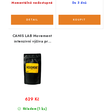
Momentálně nedostupné
Do 3 dnů
CANIS LAB Movement
intenzivní výživa pro
klouby a pohyb psů
200g
629 Kč
(1 ks)
Skladem