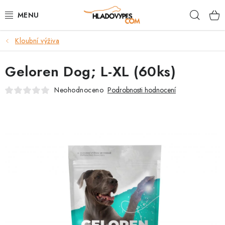
Přejít
Hleda
na
obsah
Kloubní výživa
POTŘEBY PRO PSY
Geloren Dog; L-XL (60ks)
TAMI PŘEPRAVNÍ BOXY
Neohodnoceno
Podrobnosti hodnocení
SPORT SE PSEM
BACK ON TRACK
FAQ
VĚRNOSTNÍ PROGRAM
ZNAČKY