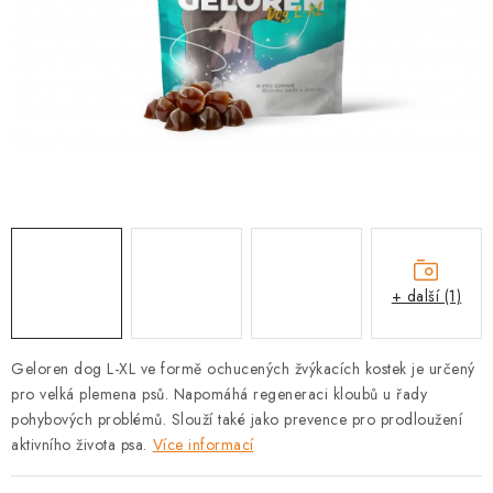
PRODEJNA
BLOG
SLUŽBY
VÝMĚNA, VRÁCENÍ A REKLAMACE
O nás
Kontakty
Doprava a platba
Výměna, vrácení a reklamace
Obchodní podmínky
+ další (1)
Podmínky ochrany osobních údajů
Zásady použivání souboru cookies
Hodnocení obchodu
Geloren dog L-XL ve formě ochucených žvýkacích kostek je určený
FAQ
pro velká plemena psů. Napomáhá regeneraci kloubů u řady
pohybových problémů. Slouží také jako prevence pro prodloužení
aktivního života psa.
Více informací