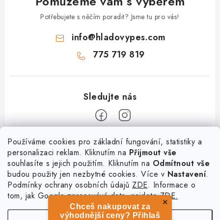
Pomůžeme vám s výběrem
Potřebujete s něčím poradit? Jsme tu pro vás!
info
@
hladovypes.com
775 719 819
Z
Používáme cookies pro základní fungování, statistiky a
personalizaci reklam. Kliknutím na
Přijmout vše
á
souhlasíte s jejich použitím. Kliknutím na
Odmítnout vše
Informace
p
budou použity jen nezbytné cookies. Více v
Nastavení
.
a
Podmínky ochrany osobních údajů
ZDE
. Informace o
O nás
Služby
t
tom, jak Google zpracovává data, najdete
ZDE.
Kontakty
×
Chceš nakupovat za
í
PetExpert - pojištění psů
Doprava a platba
výhodnější ceny? Přihlaš
Nastavení