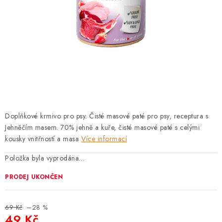
PRODEJNA
BLOG
SLUŽBY
VÝMĚNA, VRÁCENÍ A REKLAMACE
O nás
Kontakty
Doprava a platba
Doplňkové krmivo pro psy. Čisté masové paté pro psy, receptura s
Výměna, vrácení a reklamace
Obchodní podmínky
Jehněčím masem. 70% jehně a kuře, čisté masové paté s celými
Podmínky ochrany osobních údajů
kousky vnitřností a masa
Více informací
Zásady použivání souboru cookies
Hodnocení obchodu
Položka byla vyprodána…
FAQ
PRODEJ UKONČEN
69 Kč
–28 %
49 Kč