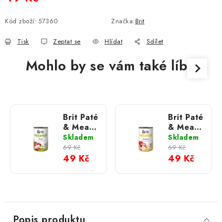
Měrná cena:
Kód zboží:
57360
Značka:
Brit
Tisk
Zeptat se
Hlídat
Sdílet
Mohlo by se vám také líbit
Brit Paté
Brit Paté
& Meat
& Meat
-; Duck
-;
Skladem
Skladem
400 g
Chicken
69 Kč
69 Kč
400 g
49 Kč
49 Kč
Popis produktu