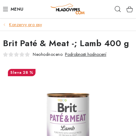
Přejít
Hleda
na
obsah
Konzervy pro psy
POTŘEBY PRO PSY
Brit Paté & Meat -; Lamb 400 g
TAMI PŘEPRAVNÍ BOXY
Neohodnoceno
Podrobnosti hodnocení
SPORT SE PSEM
28 %
BACK ON TRACK
FAQ
VĚRNOSTNÍ PROGRAM
ZNAČKY