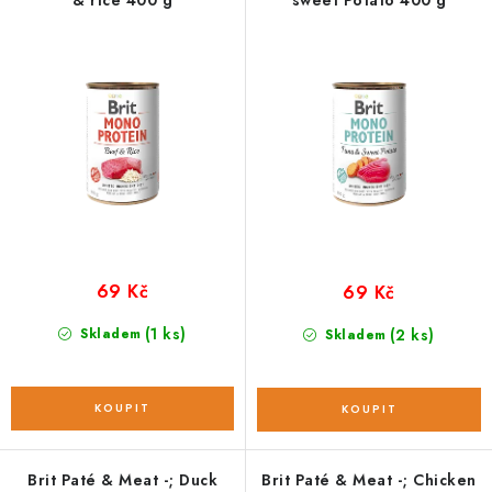
r
p
o
r
d
o
u
d
k
u
t
k
ů
t
ů
69 Kč
69 Kč
(1 ks)
Skladem
(2 ks)
Skladem
Brit Paté & Meat -; Duck
Brit Paté & Meat -; Chicken