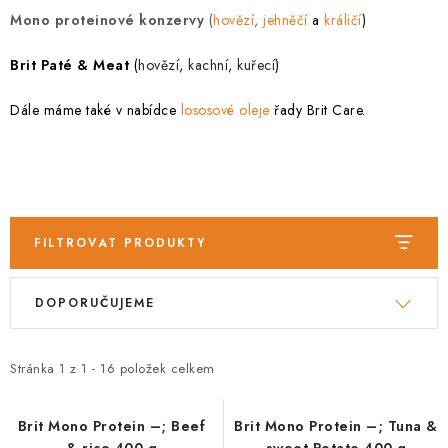
Mono proteinové konzervy
(
hovězí
,
jehněčí
a
králičí
)
Brit Paté & Meat
(
hovězí
,
kachní
,
kuřecí
)
Dále máme také v nabídce
lososové oleje
řady Brit Care.
FILTROVAT PRODUKTY
V
Ř
DOPORUČUJEME
ý
a
p
z
i
e
Stránka
1
z
1
-
16
položek celkem
s
n
p
í
Brit Mono Protein –; Beef
Brit Mono Protein –; Tuna &
& rice 400 g
sweet Potato 400 g