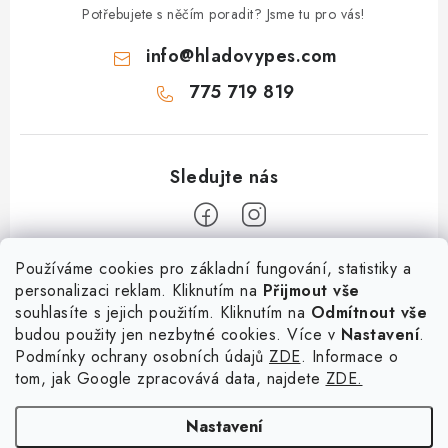
ý
Potřebujete s něčím poradit? Jsme tu pro vás!
p
info
@
hladovypes.com
i
s
775 719 819
u
Z
Používáme cookies pro základní fungování, statistiky a
personalizaci reklam. Kliknutím na
Přijmout vše
á
souhlasíte s jejich použitím. Kliknutím na
Odmítnout vše
Informace
p
budou použity jen nezbytné cookies. Více v
Nastavení
.
a
Podmínky ochrany osobních údajů
ZDE
. Informace o
O nás
Služby
t
tom, jak Google zpracovává data, najdete
ZDE.
Kontakty
×
Chceš nakupovat za
í
PetExpert - pojištění psů
Doprava a platba
výhodnější ceny? Přihlaš
Nastavení
Pujčení paddleboardu a psí plovací vesty
se do našeho věrnostního