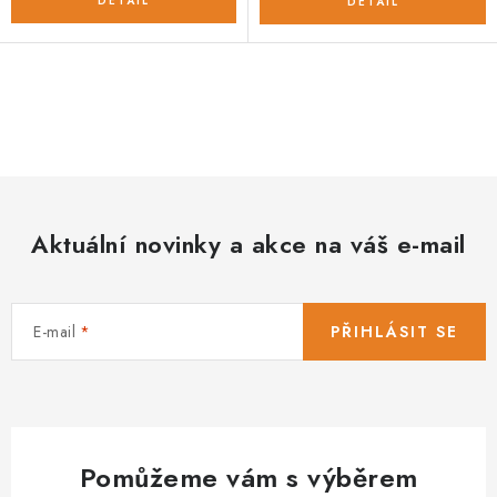
O
v
l
á
d
Aktuální novinky a akce na váš e-mail
a
c
í
E-mail
PŘIHLÁSIT SE
p
r
v
k
y
Pomůžeme vám s výběrem
v