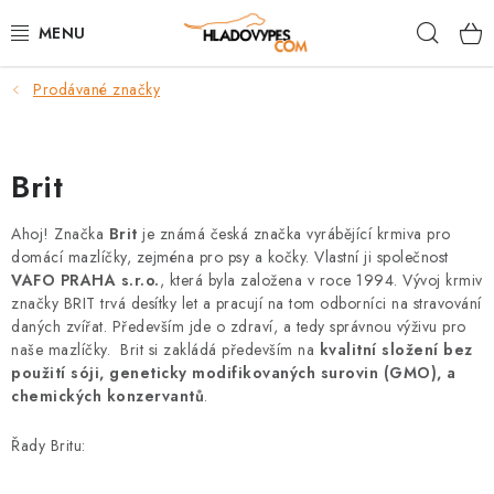
Přejít
Hleda
na
obsah
Prodávané značky
POTŘEBY PRO PSY
TAMI PŘEPRAVNÍ BOXY
Brit
SPORT SE PSEM
Ahoj! Značka
Brit
je známá česká značka vyrábějící krmiva pro
domácí mazlíčky, zejména pro psy a kočky. Vlastní ji společnost
BACK ON TRACK
VAFO PRAHA s.r.o.
, která byla založena v roce 1994.
Vývoj krmiv
značky BRIT trvá desítky let a pracují na tom odborníci na stravování
FAQ
daných zvířat. Především jde o zdraví, a tedy správnou výživu pro
naše mazlíčky. Brit si zakládá především na
kvalitní složení bez
použití sóji, geneticky modifikovaných surovin (GMO), a
VĚRNOSTNÍ PROGRAM
chemických konzervantů
.
ZNAČKY
Řady Britu: