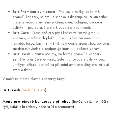
PRODEJNA
Brit Premium by Nature
- Pro psy a kočky, ve formě
BLOG
granulí, konzerv, salámů a snacků. Obsahuje 50 % kuřecího
masa, snadno stravitelný protein, oves, kolagen, ovoce a
SLUŽBY
bylinky – pro zdravé svaly, klouby a silnou imunitu.
Brit Care
- Dostupné pro psy i kočky ve formě granulí,
konzerv, snacků a doplňků. Obsahuje kvalitní maso (např.
VÝMĚNA, VRÁCENÍ A REKLAMACE
jehněčí, losos, kachna, králík), je hypoalergenní, bez obilovin,
snadno stravitelné a podporuje imunitu i celkové zdraví.
Brit Fresh
- Pouze pro psy, ve formě granulí a konzerv.
O nás
Kontakty
Doprava a platba
Zaměřeno na čerstvé maso, zeleninu, ovoce a bylinky. Bez
Výměna, vrácení a reklamace
Obchodní podmínky
umělých přísad, bohaté na přírodní aminokyseliny pro zdravé
Podmínky ochrany osobních údajů
svaly a tkáně.
Zásady použivání souboru cookies
Hodnocení obchodu
V nabídce máme hlavně konzervy řady:
FAQ
Brit Fresh
(
kachní
a
telecí
)
Mono proteinové konzervy s přílohou
(
hovězí s rýží
,
jehněčí s
rýží
,
tuňák s brambory
nebo
krůtí s brambory
)