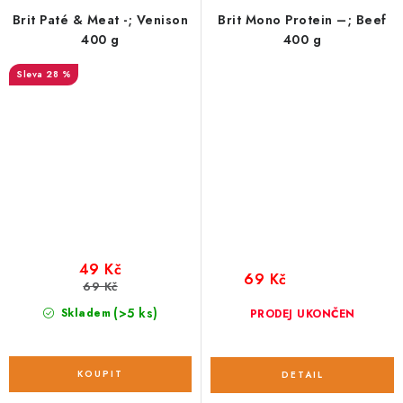
Brit Paté & Meat -; Venison
Brit Mono Protein –; Beef
400 g
400 g
28 %
49 Kč
69 Kč
69 Kč
(>5 ks)
Skladem
PRODEJ UKONČEN