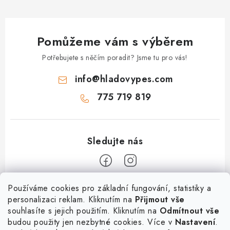
Pomůžeme vám s výběrem
Potřebujete s něčím poradit? Jsme tu pro vás!
info
@
hladovypes.com
775 719 819
Z
Používáme cookies pro základní fungování, statistiky a
personalizaci reklam. Kliknutím na
Přijmout vše
á
souhlasíte s jejich použitím. Kliknutím na
Odmítnout vše
Informace
p
budou použity jen nezbytné cookies. Více v
Nastavení
.