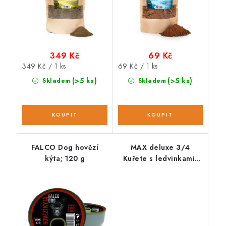
349 Kč
69 Kč
Měrná
Měrná
349 Kč / 1 ks
69 Kč / 1 ks
cena:
cena:
(>5 ks)
(>5 ks)
Skladem
Skladem
FALCO Dog hovězí
MAX deluxe 3/4
kýta; 120 g
Kuřete s ledvinkami;
1200 g