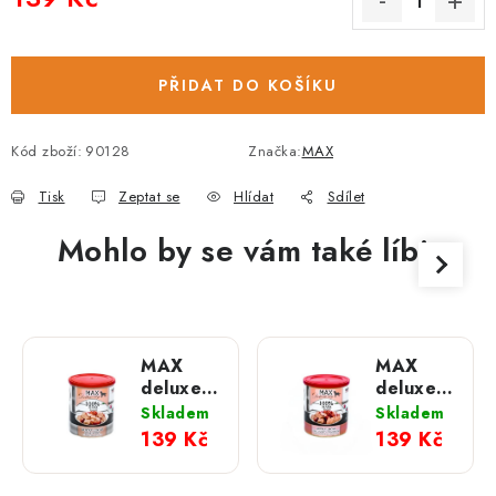
Měrná cena:
PŘIDAT DO KOŠÍKU
Kód zboží:
90128
Značka:
MAX
Tisk
Zeptat se
Hlídat
Sdílet
Mohlo by se vám také líbit
MAX
MAX
deluxe
deluxe
Kostky
Kostky
Skladem
Skladem
libové
libové
139 Kč
139 Kč
svaloviny;
svaloviny
800 g
s