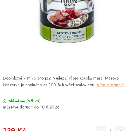
PRODEJNA
BLOG
SLUŽBY
VÝMĚNA, VRÁCENÍ A REKLAMACE
O nás
Kontakty
Doprava a platba
Výměna, vrácení a reklamace
Obchodní podmínky
Doplňkové krmivo pro psy. Nejlepší výběr kousků masa. Masová
Podmínky ochrany osobních údajů
konzerva je naplněna ze 100 % hovězí svalovinou.
Více informací
Zásady použivání souboru cookies
Hodnocení obchodu
FAQ
(>5 ks)
Skladem
10.8.2026
139 Kč