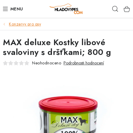
Přejít
Hleda
na
obsah
Konzervy pro psy
POTŘEBY PRO PSY
MAX deluxe Kostky libové
TAMI PŘEPRAVNÍ BOXY
svaloviny s dršťkami; 800 g
SPORT SE PSEM
Neohodnoceno
Podrobnosti hodnocení
BACK ON TRACK
FAQ
VĚRNOSTNÍ PROGRAM
ZNAČKY