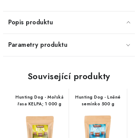
vemínkem;
800 g
Popis produktu
Parametry produktu
Související produkty
Hunting Dog - Mořská
Hunting Dog - Lněné
řasa KELPA; 1 000 g
semínko 500 g