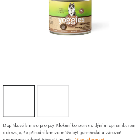
PRODEJNA
BLOG
SLUŽBY
VÝMĚNA, VRÁCENÍ A REKLAMACE
O nás
Kontakty
Doprava a platba
Výměna, vrácení a reklamace
Obchodní podmínky
Podmínky ochrany osobních údajů
Zásady použivání souboru cookies
Hodnocení obchodu
FAQ
Doplňkové krmivo pro psy. Klokaní konzerva s dýní a topinamburem
dokazuje, že přírodní krmivo může být gurmánské a zároveň
podporovat zdravé trávení i imunitu.
Více informací