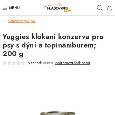
Přejít
Hleda
na
obsah
Konzervy pro psy
POTŘEBY PRO PSY
Yoggies klokaní konzerva pro
TAMI PŘEPRAVNÍ BOXY
psy s dýní a topinamburem;
SPORT SE PSEM
200 g
BACK ON TRACK
Neohodnoceno
Podrobnosti hodnocení
FAQ
VĚRNOSTNÍ PROGRAM
ZNAČKY