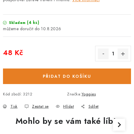
C
C
h
h
(4 ks)
a
a
Skladem
t
t
10.8.2026
G
G
P
P
T
T
48 Kč
ř
ř
e
e
Měrná cena:
k
K
l
l
K
o
PŘIDAT DO KOŠÍKU
l
k
o
a
k
n
Kód zboží:
3212
Značka:
Yoggies
a
í
n
k
Tisk
Zeptat se
Hlídat
Sdílet
í
o
k
n
Mohlo by se vám také líbit
o
z
n
e
z
r