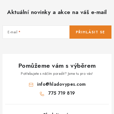
i
m
i
u
Aktuální novinky a akce na váš e-mail
m
n
u
i
n
t
i
u
t
.
E-mail
PŘIHLÁSIT SE
u
.
Pomůžeme vám s výběrem
Potřebujete s něčím poradit? Jsme tu pro vás!
info
@
hladovypes.com
775 719 819