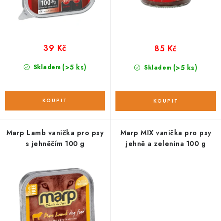
ů
t
ů
39 Kč
85 Kč
(>5 ks)
Skladem
(>5 ks)
Skladem
Marp Lamb vanička pro psy
Marp MIX vanička pro psy
s jehněčím 100 g
jehně a zelenina 100 g