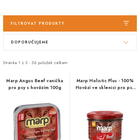
PRODEJNA
BLOG
FILTROVAT PRODUKTY
SLUŽBY
V
Ř
DOPORUČUJEME
ý
a
VÝMĚNA, VRÁCENÍ A REKLAMACE
p
z
i
e
Stránka
1
z
3
-
36
položek celkem
O nás
Kontakty
Doprava a platba
s
n
Výměna, vrácení a reklamace
Obchodní podmínky
p
í
Marp Angus Beef vanička
Marp Holistic Plus - 100%
Podmínky ochrany osobních údajů
pro psy s hovězím 100g
Hovězí ve sklenici pro psy
r
p
200g
Zásady použivání souboru cookies
Hodnocení obchodu
o
r
d
o
FAQ
u
d
k
u
t
k