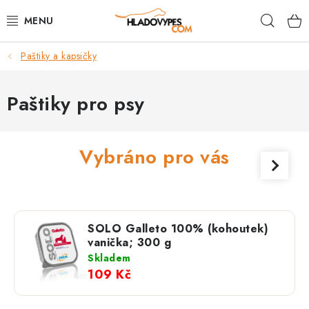
Přejít
Hleda
na
obsah
Paštiky a kapsičky
POTŘEBY PRO PSY
TAMI PŘEPRAVNÍ BOXY
Paštiky pro psy
SPORT SE PSEM
Vybráno pro vás
BACK ON TRACK
FAQ
SOLO Galleto 100% (kohoutek)
VĚRNOSTNÍ PROGRAM
vanička; 300 g
Skladem
109 Kč
ZNAČKY