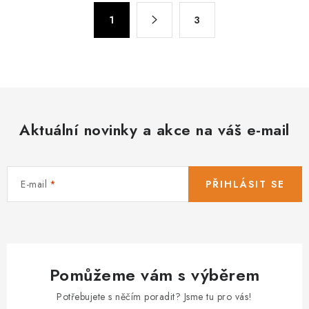
á
S
d
1
3
t
a
r
c
á
n
í
k
p
o
r
v
Aktuální novinky a akce na váš e-mail
v
á
k
n
y
í
v
E-mail
PŘIHLÁSIT SE
ý
p
i
s
Pomůžeme vám s výběrem
u
Potřebujete s něčím poradit? Jsme tu pro vás!