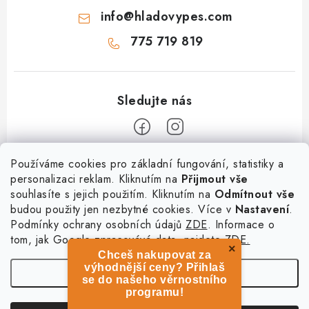
info
@
hladovypes.com
775 719 819
Z
Používáme cookies pro základní fungování, statistiky a
personalizaci reklam. Kliknutím na
Přijmout vše
á
souhlasíte s jejich použitím. Kliknutím na
Odmítnout vše
Informace
p
budou použity jen nezbytné cookies. Více v
Nastavení
.
a
Podmínky ochrany osobních údajů
ZDE
. Informace o
O nás
Služby
t
tom, jak Google zpracovává data, najdete
ZDE.
Kontakty
×
Chceš nakupovat za
í
PetExpert - pojištění psů
Doprava a platba
výhodnější ceny? Přihlaš
Nastavení
Pujčení paddleboardu a psí plovací vesty
se do našeho věrnostního
Výměna, vrácení a reklamace
programu!
Osobní odběr zboží - PRODEJNA